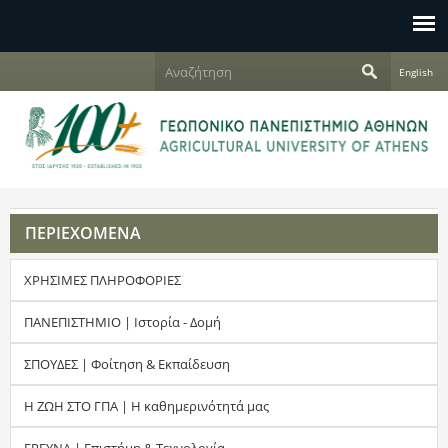
Jump to navigation
Α
English
ν
Φ
α
ζ
ό
ή
τ
ρ
η
σ
μ
η
ΠΕΡΙΕΧΟΜΕΝΑ
α
ΧΡΗΣΙΜΕΣ ΠΛΗΡΟΦΟΡΙΕΣ
α
ν
ΠΑΝΕΠΙΣΤΗΜΙΟ | Ιστορία - Δομή
α
ΣΠΟΥΔΕΣ | Φοίτηση & Εκπαίδευση
ζ
Η ΖΩΗ ΣΤΟ ΓΠΑ | Η καθημερινότητά μας
ή
ΕΡΕΥΝΑ | Επιστήμη & Τεχνολογία