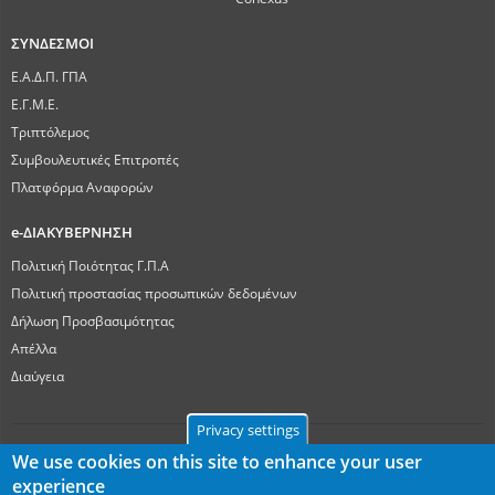
ΣΥΝΔΕΣΜΟΙ
Ε.Α.Δ.Π. ΓΠΑ
Ε.Γ.Μ.Ε.
Τριπτόλεμος
Συμβουλευτικές Επιτροπές
Πλατφόρμα Αναφορών
e-ΔΙΑΚΥΒΕΡΝΗΣΗ
Πολιτική Ποιότητας Γ.Π.Α
Πολιτική προστασίας προσωπικών δεδομένων
Δήλωση Προσβασιμότητας
Απέλλα
Διαύγεια
Privacy settings
We use cookies on this site to enhance your user
experience