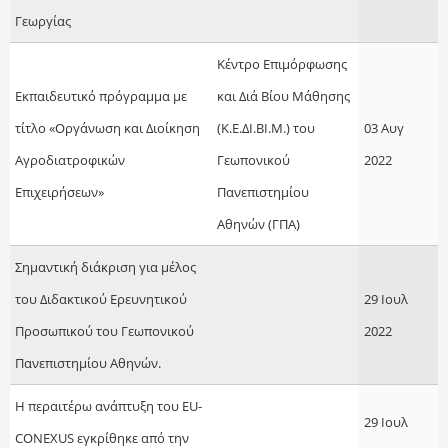
Γεωργίας
Κέντρο Επιμόρφωσης
Εκπαιδευτικό πρόγραμμα με
και Διά Βίου Μάθησης
τίτλο «Οργάνωση και Διοίκηση
(Κ.Ε.ΔΙ.ΒΙ.Μ.) του
03 Αυγ
Αγροδιατροφικών
Γεωπονικού
2022
Επιχειρήσεων»
Πανεπιστημίου
Αθηνών (ΓΠΑ)
Σημαντική διάκριση για μέλος
του Διδακτικού Ερευνητικού
29 Ιουλ
Προσωπικού του Γεωπονικού
2022
Πανεπιστημίου Αθηνών.
Η περαιτέρω ανάπτυξη του EU-
29 Ιουλ
CONEXUS εγκρίθηκε από την