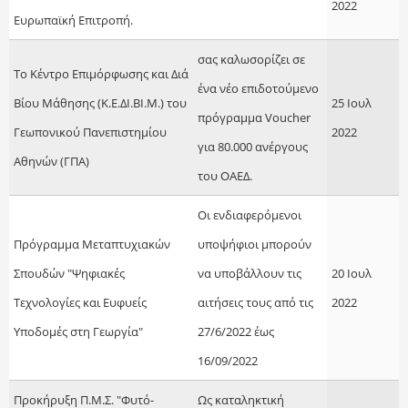
2022
Ευρωπαϊκή Επιτροπή.
σας καλωσορίζει σε
Το Κέντρο Επιμόρφωσης και Διά
ένα νέο επιδοτούμενο
Βίου Μάθησης (Κ.Ε.ΔΙ.ΒΙ.Μ.) του
25 Ιουλ
πρόγραμμα Voucher
Γεωπονικού Πανεπιστημίου
2022
για 80.000 ανέργους
Αθηνών (ΓΠΑ)
του ΟΑΕΔ.
Οι ενδιαφερόμενοι
Πρόγραμμα Μεταπτυχιακών
υποψήφιοι μπορούν
Σπουδών "Ψηφιακές
να υποβάλλουν τις
20 Ιουλ
Τεχνολογίες και Ευφυείς
αιτήσεις τους από τις
2022
Υποδομές στη Γεωργία"
27/6/2022 έως
16/09/2022
Προκήρυξη Π.Μ.Σ. "Φυτό-
Ως καταληκτική