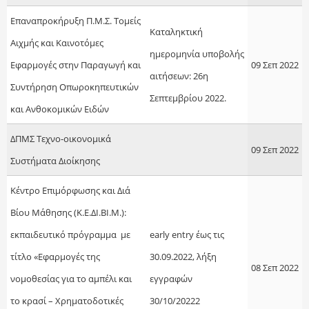
Επαναπροκήρυξη Π.Μ.Σ. Τομείς
Καταληκτική
Αιχμής και Καινοτόμες
ημερομηνία υποβολής
Εφαρμογές στην Παραγωγή και
09 Σεπ 2022
αιτήσεων: 26η
Συντήρηση Οπωροκηπευτικών
Σεπτεμβρίου 2022.
και Ανθοκομικών Ειδών
ΔΠΜΣ Τεχνο-οικονομικά
09 Σεπ 2022
Συστήματα Διοίκησης
Κέντρο Επιμόρφωσης και Διά
Βίου Μάθησης (Κ.Ε.ΔΙ.ΒΙ.Μ.):
εκπαιδευτικό πρόγραμμα με
early entry έως τις
τίτλο «Εφαρμογές της
30.09.2022, λήξη
08 Σεπ 2022
νομοθεσίας για το αμπέλι και
εγγραφών
το κρασί – Χρηματοδοτικές
30/10/20222