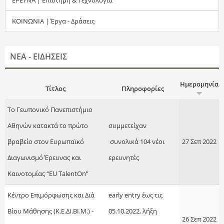
τ
ΚΟΙΝΩΝΙΑ | Έργα - Δράσεις
η
σ
ΝΕΑ - ΕΙΔΗΣΕΙΣ
η
Ημερομηνία
Τίτλος
Πληροφορίες
ς
Το Γεωπονικό Πανεπιστήμιο
Αθηνών κατακτά το πρώτο
συμμετείχαν
βραβείο στον Ευρωπαϊκό
συνολικά 104 νέοι
27 Σεπ 2022
Διαγωνισμό Έρευνας και
ερευνητές
Καινοτομίας “EU TalentOn”
Κέντρο Επιμόρφωσης και Διά
early entry έως τις
Βίου Μάθησης (Κ.Ε.ΔΙ.ΒΙ.Μ.) -
05.10.2022, λήξη
26 Σεπ 2022