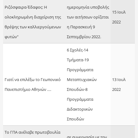
Ριζόσφαιρα-Έδαφος: Η
ημερομηνία υποβολής
15 Ιουλ
ολοκληρωμένη διαχείριση της
των αιτήσεων ορίζεται
2022
θρέψης των καλλιεργούμενων
η Παρασκευή 9
φυτών"
Σεπτεμβρίου 2022.
6 Σχολές-14
Τμήματα-19
Προγράμματα
Γιατί να επιλέξω το Γεωπονικό
Μεταπτυχιακών
13 Ιουλ
Πανεπιστήμιο Αθηνών ….
Σπουδών-8
2022
Προγράμματα
Διδακτορικών
Σπουδών
Το ΓΠΑ ανέλαβε πρωτοβουλία
σε συνεργασία με την