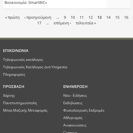
Βιοικονομία -SmartBIC»
« πρώτη
‹ προηγούμενη
…
9
10
11
12
13
14
15
16
17
…
επόμενη ›
τελευταία »
Σ
ε
λ
ΕΠΙΚΟΙΝΩΝΙΑ
ί
Τηλεφωνικός κατάλογος
Τηλεφωνικός Κατάλογος ανά Υπηρεσία
δ
Πληροφορίες
ε
ΠΡΟΣΒΑΣΗ
ΕΝΗΜΕΡΩΣΗ
ς
Χάρτης
Νέα - Ειδήσεις
Πανεπιστημιούπολη
Εκδηλώσεις
Μέσα Μαζικής Μεταφοράς
Φυσιολατρικές Εκδρομές
Αθλητισμός
Ανακοινώσεις
Conexus