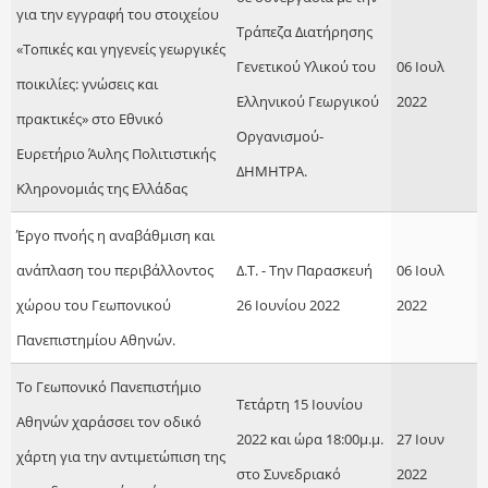
για την εγγραφή του στοιχείου
Τράπεζα Διατήρησης
«Τοπικές και γηγενείς γεωργικές
Γενετικού Υλικού του
06 Ιουλ
ποικιλίες: γνώσεις και
Ελληνικού Γεωργικού
2022
πρακτικές» στο Εθνικό
Οργανισμού-
Ευρετήριο Άυλης Πολιτιστικής
ΔΗΜΗΤΡΑ.
Κληρονομιάς της Ελλάδας
Έργο πνοής η αναβάθμιση και
ανάπλαση του περιβάλλοντος
Δ.Τ. - Την Παρασκευή
06 Ιουλ
χώρου του Γεωπονικού
26 Ιουνίου 2022
2022
Πανεπιστημίου Αθηνών.
Το Γεωπονικό Πανεπιστήμιο
Τετάρτη 15 Ιουνίου
Αθηνών χαράσσει τον οδικό
2022 και ώρα 18:00μ.μ.
27 Ιουν
χάρτη για την αντιμετώπιση της
στο Συνεδριακό
2022