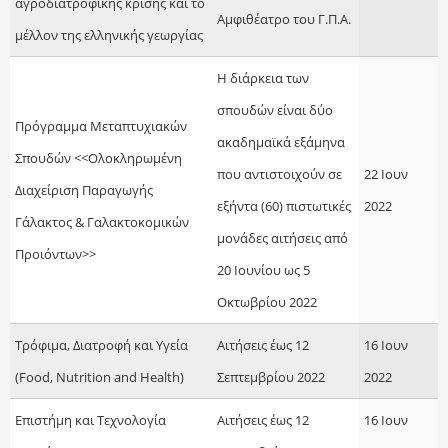
αγροδιατροφικής κρίσης και το
Αμφιθέατρο του Γ.Π.Α.
μέλλον της ελληνικής γεωργίας
Η διάρκεια των
σπουδών είναι δύο
Πρόγραμμα Μεταπτυχιακών
ακαδημαϊκά εξάμηνα
Σπουδών <<Ολοκληρωμένη
που αντιστοιχούν σε
22 Ιουν
Διαχείριση Παραγωγής
εξήντα (60) πιστωτικές
2022
Γάλακτος & Γαλακτοκομικών
μονάδες αιτήσεις από
Προιόντων>>
20 Ιουνίου ως 5
Οκτωβρίου 2022
Τρόφιμα, Διατροφή και Υγεία
Αιτήσεις έως 12
16 Ιουν
(Food, Nutrition and Health)
Σεπτεμβρίου 2022
2022
Επιστήμη και Τεχνολογία
Αιτήσεις έως 12
16 Ιουν