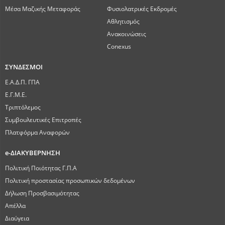
Μέσα Μαζικής Μεταφοράς
Φυσιολατρικές Εκδρομές
Αθλητισμός
Ανακοινώσεις
Conexus
ΣΥΝΔΕΣΜΟΙ
Ε.Α.Δ.Π. ΓΠΑ
Ε.Γ.Μ.Ε.
Τριπτόλεμος
Συμβουλευτικές Επιτροπές
Πλατφόρμα Αναφορών
e-ΔΙΑΚΥΒΕΡΝΗΣΗ
Πολιτική Ποιότητας Γ.Π.Α
Πολιτική προστασίας προσωπικών δεδομένων
Δήλωση Προσβασιμότητας
Απέλλα
Διαύγεια