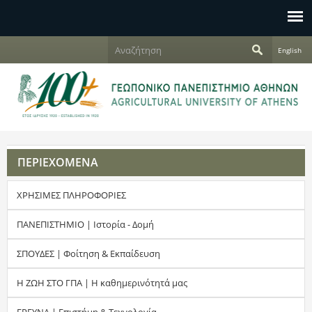
Jump to navigation
Α
English
ν
Φ
α
ζ
ό
ή
τ
ρ
η
σ
μ
η
ΠΕΡΙΕΧΟΜΕΝΑ
α
ΧΡΗΣΙΜΕΣ ΠΛΗΡΟΦΟΡΙΕΣ
α
ν
ΠΑΝΕΠΙΣΤΗΜΙΟ | Ιστορία - Δομή
α
ΣΠΟΥΔΕΣ | Φοίτηση & Εκπαίδευση
ζ
Η ΖΩΗ ΣΤΟ ΓΠΑ | Η καθημερινότητά μας
ή
ΕΡΕΥΝΑ | Επιστήμη & Τεχνολογία