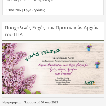
τ
ΚΟΙΝΩΝΙΑ | Έργα - Δράσεις
η
σ
Πασχαλινές Ευχές των Πρυτανικών Αρχών
του ΓΠΑ
η
ς
Ημερομηνία:
Παρασκευή 07 Απρ 2023