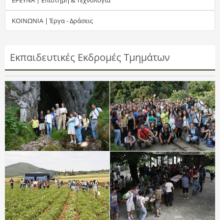
τ
ΚΟΙΝΩΝΙΑ | Έργα - Δράσεις
η
σ
Εκπαιδευτικές Εκδρομές Τμημάτων
η
ς