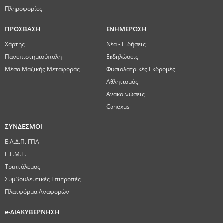
Πληροφορίες
ΠΡΟΣΒΑΣΗ
ΕΝΗΜΕΡΩΣΗ
Χάρτης
Νέα - Ειδήσεις
Πανεπιστημιούπολη
Εκδηλώσεις
Μέσα Μαζικής Μεταφοράς
Φυσιολατρικές Εκδρομές
Αθλητισμός
Ανακοινώσεις
Conexus
ΣΥΝΔΕΣΜΟΙ
Ε.Α.Δ.Π. ΓΠΑ
Ε.Γ.Μ.Ε.
Τριπτόλεμος
Συμβουλευτικές Επιτροπές
Πλατφόρμα Αναφορών
e-ΔΙΑΚΥΒΕΡΝΗΣΗ