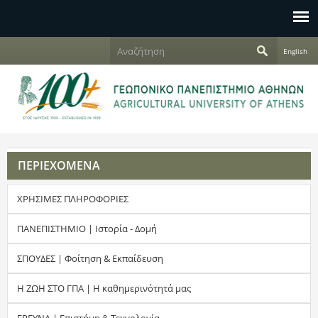
Jump to navigation
Α
English
ν
Φ
α
ζ
ό
ή
τ
ρ
η
σ
μ
η
ΠΕΡΙΕΧΟΜΕΝΑ
α
ΧΡΗΣΙΜΕΣ ΠΛΗΡΟΦΟΡΙΕΣ
α
ν
ΠΑΝΕΠΙΣΤΗΜΙΟ | Ιστορία - Δομή
α
ΣΠΟΥΔΕΣ | Φοίτηση & Εκπαίδευση
ζ
Η ΖΩΗ ΣΤΟ ΓΠΑ | Η καθημερινότητά μας
ή
ΕΡΕΥΝΑ | Επιστήμη & Τεχνολογία