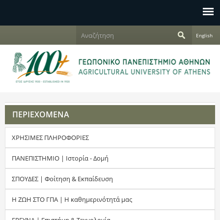
Jump to navigation
Α
English
ν
Φ
α
ζ
ό
ή
τ
ρ
η
σ
μ
η
ΠΕΡΙΕΧΟΜΕΝΑ
α
ΧΡΗΣΙΜΕΣ ΠΛΗΡΟΦΟΡΙΕΣ
α
ν
ΠΑΝΕΠΙΣΤΗΜΙΟ | Ιστορία - Δομή
α
ΣΠΟΥΔΕΣ | Φοίτηση & Εκπαίδευση
ζ
Η ΖΩΗ ΣΤΟ ΓΠΑ | Η καθημερινότητά μας
ή
ΕΡΕΥΝΑ | Επιστήμη & Τεχνολογία