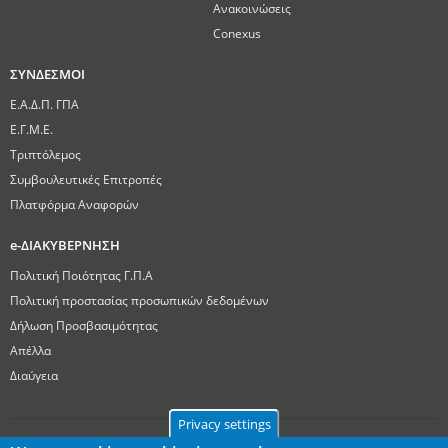
Ανακοινώσεις
Conexus
ΣΥΝΔΕΣΜΟΙ
Ε.Α.Δ.Π. ΓΠΑ
Ε.Γ.Μ.Ε.
Τριπτόλεμος
Συμβουλευτικές Επιτροπές
Πλατφόρμα Αναφορών
e-ΔΙΑΚΥΒΕΡΝΗΣΗ
Πολιτική Ποιότητας Γ.Π.Α
Πολιτική προστασίας προσωπικών δεδομένων
Δήλωση Προσβασιμότητας
Απέλλα
Διαύγεια
Privacy settings