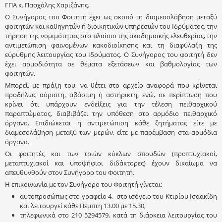
ΓΠΑ κ. Πασχάλης Χαριζάνης.
Ο Συνήγορος του Φοιτητή έχει ως σκοπό τη διαμεσολάβηση μεταξύ
φοιτητών και καθηγητών ή διοικητικών υπηρεσιών του Ιδρύματος, την
τήρηση της νομιμότητας στο πλαίσιο της ακαδημαϊκής ελευθερίας, την
αντιμετώπιση φαινομένων κακοδιοίκησης και τη διαφύλαξη της
εύρυθμης λειτουργίας του Ιδρύματος. Ο Συνήγορος του φοιτητή δεν
έχει αρμοδιότητα σε θέματα εξετάσεων και βαθμολογίας των
φοιτητών.
Μπορεί, με πράξη του, να θέτει στο αρχείο αναφορά που κρίνεται
προδήλως αόριστη, αβάσιμη ή αστήρικτη, ενώ, σε περίπτωση που
κρίνει ότι υπάρχουν ενδείξεις για την τέλεση πειθαρχικού
παραπτώματος, διαβιβάζει την υπόθεση στο αρμόδιο πειθαρχικό
όργανο. Επιδιώκεται η αντιμετώπιση κάθε ζητήματος είτε με
διαμεσολάβηση μεταξύ των μερών, είτε με παρέμβαση στα αρμόδια
όργανα.
Οι φοιτητές και των τριών κύκλων σπουδών (προπτυχιακοί,
μεταπτυχιακοί και υποψήφιοι διδάκτορες) έχουν δικαίωμα να
απευθυνθούν στον Συνήγορο του Φοιτητή.
Η επικοινωνία με τον Συνήγορο του Φοιτητή γίνεται:
αυτοπροσώπως στο γραφείο 4, στο ισόγειο του Κτιρίου Ισαακίδη
και λειτουργεί κάθε Πέμπτη 13.00 με 15.30,
τηλεφωνικά στο 210 5294579, κατά τη διάρκεια λειτουργίας του