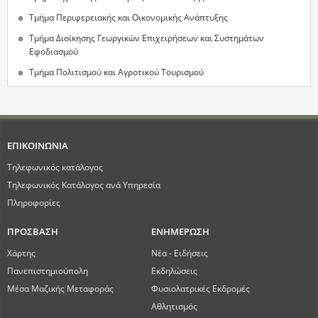
Τμήμα Περιφερειακής και Οικονομικής Ανάπτυξης
Τμήμα Διοίκησης Γεωργικών Επιχειρήσεων και Συστημάτων
Εφοδιασμού
Τμήμα Πολιτισμού και Αγροτικού Τουρισμού
ΕΠΙΚΟΙΝΩΝΙΑ
Τηλεφωνικός κατάλογος
Τηλεφωνικός Κατάλογος ανά Υπηρεσία
Πληροφορίες
ΠΡΟΣΒΑΣΗ
ΕΝΗΜΕΡΩΣΗ
Χάρτης
Νέα - Ειδήσεις
Πανεπιστημιούπολη
Εκδηλώσεις
Μέσα Μαζικής Μεταφοράς
Φυσιολατρικές Εκδρομές
Αθλητισμός