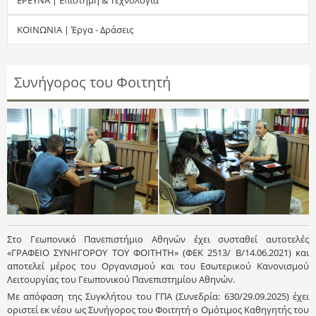
τ
ΚΟΙΝΩΝΙΑ | Έργα - Δράσεις
η
σ
Συνήγορος του Φοιτητή
η
ς
Στο Γεωπονικό Πανεπιστήμιο Αθηνών έχει συσταθεί αυτοτελές
«ΓΡΑΦΕΙΟ ΣΥΝΗΓΟΡΟΥ ΤΟΥ ΦΟΙΤΗΤΗ» (ΦΕΚ 2513/ Β/14.06.2021) και
αποτελεί μέρος του Οργανισμού και του Εσωτερικού Κανονισμού
Λειτουργίας του Γεωπονικού Πανεπιστημίου Αθηνών.
Με απόφαση της Συγκλήτου του ΓΠΑ (Συνεδρία: 630/29.09.2025) έχει
οριστεί εκ νέου ως Συνήγορος του Φοιτητή ο Ομότιμος Καθηγητής του