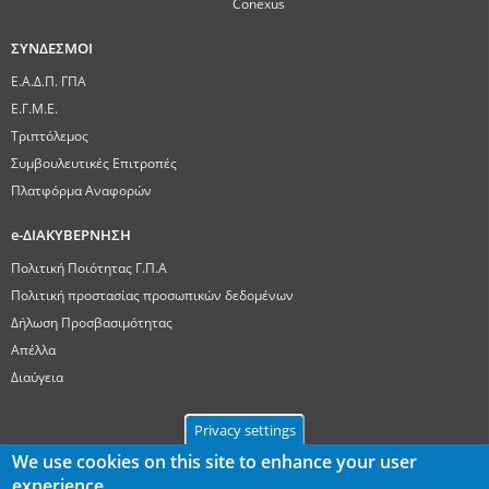
Conexus
ΣΥΝΔΕΣΜΟΙ
Ε.Α.Δ.Π. ΓΠΑ
Ε.Γ.Μ.Ε.
Τριπτόλεμος
Συμβουλευτικές Επιτροπές
Πλατφόρμα Αναφορών
e-ΔΙΑΚΥΒΕΡΝΗΣΗ
Πολιτική Ποιότητας Γ.Π.Α
Πολιτική προστασίας προσωπικών δεδομένων
Δήλωση Προσβασιμότητας
Απέλλα
Διαύγεια
Privacy settings
We use cookies on this site to enhance your user
experience