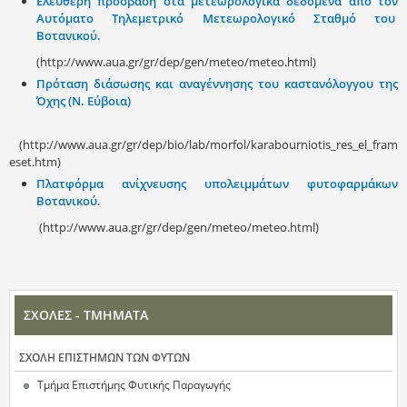
Ελεύθερη πρόσβαση στα μετεωρολογικά δεδομένα από τον
Αυτόματο Τηλεμετρικό Μετεωρολογικό Σταθμό του
Βοτανικού.
(http://www.aua.gr/gr/dep/gen/meteo/meteo.html)
Πρόταση διάσωσης και αναγέννησης του καστανόλογγου της
Όχης (Ν. Εύβοια)
(http://www.aua.gr/gr/dep/bio/lab/morfol/karabourniotis_res_el_fram
eset.htm)
Πλατφόρμα ανίχνευσης υπολειμμάτων φυτοφαρμάκων
Βοτανικού.
(http://www.aua.gr/gr/dep/gen/meteo/meteo.html)
ΣΧΟΛΕΣ - ΤΜΗΜΑΤΑ
ΣΧΟΛΗ ΕΠΙΣΤΗΜΩΝ ΤΩΝ ΦΥΤΩΝ
Τμήμα Επιστήμης Φυτικής Παραγωγής