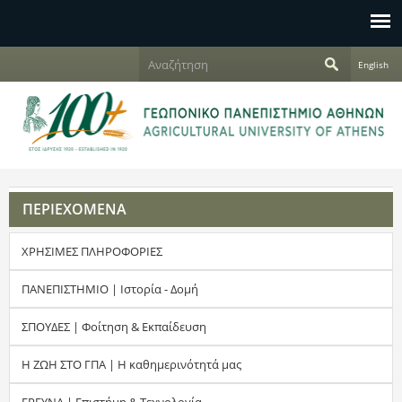
Jump to navigation
Α
English
ν
Φ
α
ζ
ό
ή
τ
ρ
η
σ
μ
η
ΠΕΡΙΕΧΟΜΕΝΑ
α
ΧΡΗΣΙΜΕΣ ΠΛΗΡΟΦΟΡΙΕΣ
α
ν
ΠΑΝΕΠΙΣΤΗΜΙΟ | Ιστορία - Δομή
α
ΣΠΟΥΔΕΣ | Φοίτηση & Εκπαίδευση
ζ
Η ΖΩΗ ΣΤΟ ΓΠΑ | Η καθημερινότητά μας
ή
ΕΡΕΥΝΑ | Επιστήμη & Τεχνολογία