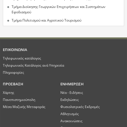
Τμήμα Διοίκησης Γεωργικών Επιχειρήσεων και Συστημάτων
Εφοδιασμού
Τμήμα Πολιτισμού και Αγροτικού Τουρισμού
ΕΠΙΚΟΙΝΩΝΙΑ
Τηλεφωνικός κατάλογος
Τηλεφωνικός Κατάλογος ανά Υπηρεσία
Πληροφορίες
ΠΡΟΣΒΑΣΗ
ΕΝΗΜΕΡΩΣΗ
Χάρτης
Νέα - Ειδήσεις
Πανεπιστημιούπολη
Εκδηλώσεις
Μέσα Μαζικής Μεταφοράς
Φυσιολατρικές Εκδρομές
Αθλητισμός
Ανακοινώσεις