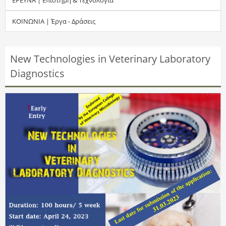
τ
ΚΟΙΝΩΝΙΑ | Έργα - Δράσεις
η
σ
New Technologies in Veterinary Laboratory
Diagnostics
η
ς