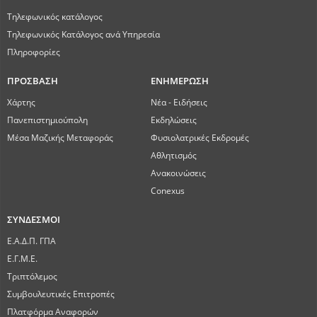
Τηλεφωνικός κατάλογος
Τηλεφωνικός Κατάλογος ανά Υπηρεσία
Πληροφορίες
ΠΡΟΣΒΑΣΗ
ΕΝΗΜΕΡΩΣΗ
Χάρτης
Νέα - Ειδήσεις
Πανεπιστημιούπολη
Εκδηλώσεις
Μέσα Μαζικής Μεταφοράς
Φυσιολατρικές Εκδρομές
Αθλητισμός
Ανακοινώσεις
Conexus
ΣΥΝΔΕΣΜΟΙ
Ε.Α.Δ.Π. ΓΠΑ
Ε.Γ.Μ.Ε.
Τριπτόλεμος
Συμβουλευτικές Επιτροπές
Πλατφόρμα Αναφορών