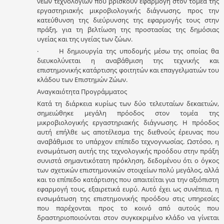
νέων τεχνολογιών που βρίσκουν εφαρμογή στον τομέα της
εργαστηριακής μικροβιολογικής διάγνωσης, προς την
κατεύθυνση της διεύρυνσης της εφαρμογής τους στην
πράξη, για τη βελτίωση της προστασίας της δημόσιας
υγείας και της υγείας των ζώων.
· Η δημιουργία της υποδομής μέσω της οποίας θα
διευκολύνεται η αναβάθμιση της τεχνικής και
επιστημονικής κατάρτισης φοιτητών και επαγγελματιών του
κλάδου των Επιστημών Ζώων.
Αναγκαιότητα Προγράμματος
Κατά τη διάρκεια κυρίως των δύο τελευταίων δεκαετιών,
σημειώθηκε μεγάλη πρόοδος στον τομέα της
μικροβιολογικής εργαστηριακής διάγνωσης. Η πρόοδος
αυτή επήλθε ως αποτέλεσμα της διεθνούς έρευνας που
αναβάθμισε το υπάρχον επίπεδο τεχνογνωσίας. Ωστόσο, η
ενσωμάτωση αυτής της τεχνολογικής προόδου στην πράξη
συνιστά σημαντικότατη πρόκληση, δεδομένου ότι ο όγκος
των σχετικών επιστημονικών στοιχείων πολύ μεγάλος, αλλά
και το επίπεδο κατάρτισης που απαιτείται για την αξιόπιστη
εφαρμογή τους, εξαιρετικά ευρύ. Αυτό έχει ως συνέπεια, η
ενσωμάτωση της επιστημονικής προόδου στις υπηρεσίες
που παρέχονται προς το κοινό από αυτούς που
δραστηριοποιούνται στον συγκεκριμένο κλάδο να γίνεται