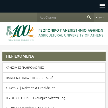
Jump to navigation
Α
English
ν
Φ
α
ζ
ό
ή
τ
ρ
η
σ
μ
η
ΠΕΡΙΕΧΟΜΕΝΑ
α
ΧΡΗΣΙΜΕΣ ΠΛΗΡΟΦΟΡΙΕΣ
α
ν
ΠΑΝΕΠΙΣΤΗΜΙΟ | Ιστορία - Δομή
α
ΣΠΟΥΔΕΣ | Φοίτηση & Εκπαίδευση
ζ
Η ΖΩΗ ΣΤΟ ΓΠΑ | Η καθημερινότητά μας
ή
ΕΡΕΥΝΑ | Επιστήμη & Τεχνολογία