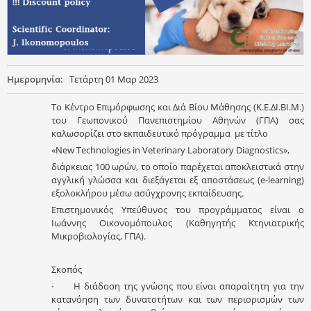
Ημερομηνία:
Τετάρτη 01 Μαρ 2023
Το Κέντρο Επιμόρφωσης και Διά Βίου Μάθησης (Κ.Ε.ΔΙ.ΒΙ.Μ.)
του Γεωπονικού Πανεπιστημίου Αθηνών (ΓΠΑ) σας
καλωσορίζει στο εκπαιδευτικό πρόγραμμα με τίτλο
«New Technologies in Veterinary Laboratory Diagnostics»,
διάρκειας 100 ωρών, το οποίο παρέχεται αποκλειστικά στην
αγγλική γλώσσα και διεξάγεται εξ αποστάσεως (e-learning)
εξολοκλήρου μέσω ασύγχρονης εκπαίδευσης.
Επιστημονικός Υπεύθυνος του προγράμματος είναι ο
Ιωάννης Οικονομόπουλος (Καθηγητής Κτηνιατρικής
Μικροβιολογίας, ΓΠΑ).
Σκοπός
· Η διάδοση της γνώσης που είναι απαραίτητη για την
κατανόηση των δυνατοτήτων και των περιορισμών των