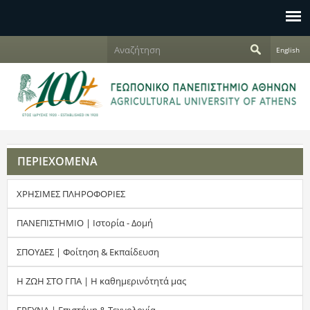
Jump to navigation
Α
English
ν
Φ
α
ζ
ό
ή
τ
ρ
η
σ
μ
η
ΠΕΡΙΕΧΟΜΕΝΑ
α
ΧΡΗΣΙΜΕΣ ΠΛΗΡΟΦΟΡΙΕΣ
α
ν
ΠΑΝΕΠΙΣΤΗΜΙΟ | Ιστορία - Δομή
α
ΣΠΟΥΔΕΣ | Φοίτηση & Εκπαίδευση
ζ
Η ΖΩΗ ΣΤΟ ΓΠΑ | Η καθημερινότητά μας
ή
ΕΡΕΥΝΑ | Επιστήμη & Τεχνολογία