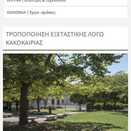
τ
ΚΟΙΝΩΝΙΑ | Έργα - Δράσεις
η
σ
ΤΡΟΠΟΠΟΙΗΣΗ ΕΞΕΤΑΣΤΙΚΗΣ ΛΟΓΩ
ΚΑΚΟΚΑΙΡΙΑΣ
η
ς