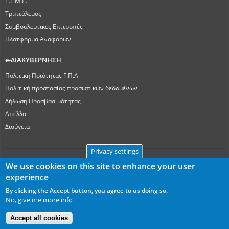
Ε.Γ.Μ.Ε.
Τριπτόλεμος
Συμβουλευτικές Επιτροπές
Πλατφόρμα Αναφορών
e-ΔΙΑΚΥΒΕΡΝΗΣΗ
Πολιτική Ποιότητας Γ.Π.Α
Πολιτική προστασίας προσωπικών δεδομένων
Δήλωση Προσβασιμότητας
Απέλλα
Διαύγεια
Privacy settings
We use cookies on this site to enhance your user
experience
Γεωπονικό Πανεπιστήμιο Αθηνών
Ιερά Οδός 75, ΤΚ 11855, Αθήνα
By clicking the Accept button, you agree to us doing so.
userway
No, give me more info
Accept all cookies