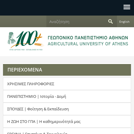
Jump to navigation
Α
English
ν
Φ
α
ζ
ό
ή
τ
ρ
η
σ
μ
η
ΠΕΡΙΕΧΟΜΕΝΑ
α
ΧΡΗΣΙΜΕΣ ΠΛΗΡΟΦΟΡΙΕΣ
α
ν
ΠΑΝΕΠΙΣΤΗΜΙΟ | Ιστορία - Δομή
α
ΣΠΟΥΔΕΣ | Φοίτηση & Εκπαίδευση
ζ
Η ΖΩΗ ΣΤΟ ΓΠΑ | Η καθημερινότητά μας
ή
ΕΡΕΥΝΑ | Επιστήμη & Τεχνολογία