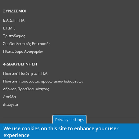
ΣΥΝΔΕΣΜΟΙ
Ε.Α.Δ.Π. ΓΠΑ
Ε.Γ.Μ.Ε.
Τριπτόλεμος
Συμβουλευτικές Επιτροπές
Πλατφόρμα Αναφορών
e-ΔΙΑΚΥΒΕΡΝΗΣΗ
Πολιτική Ποιότητας Γ.Π.Α
Πολιτική προστασίας προσωπικών δεδομένων
Δήλωση Προσβασιμότητας
Απέλλα
Διαύγεια
Privacy settings
We use cookies on this site to enhance your user
experience