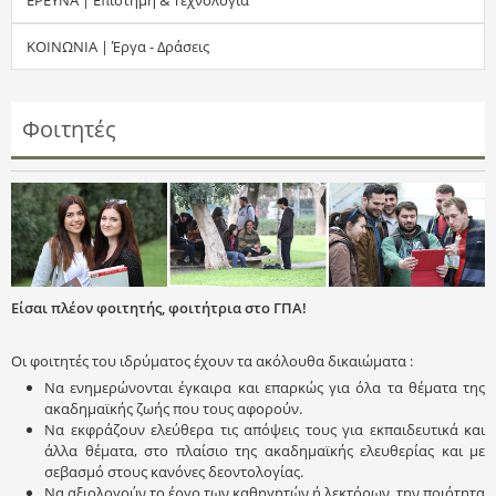
τ
ΚΟΙΝΩΝΙΑ | Έργα - Δράσεις
η
σ
Φοιτητές
η
ς
Είσαι πλέον φοιτητής, φοιτήτρια στο ΓΠΑ!
Οι φοιτητές του ιδρύματος έχουν τα ακόλουθα δικαιώματα :
Να ενημερώνονται έγκαιρα και επαρκώς για όλα τα θέματα της
ακαδημαϊκής ζωής που τους αφορούν.
Να εκφράζουν ελεύθερα τις απόψεις τους για εκπαιδευτικά και
άλλα θέματα, στο πλαίσιο της ακαδημαϊκής ελευθερίας και με
σεβασμό στους κανόνες δεοντολογίας.
Να αξιολογούν το έργο των καθηγητών ή λεκτόρων, την ποιότητα