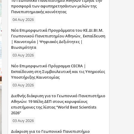
Το Γεωπονικό Πανεπιστήμιο Αθηνών τίμησε την
η
προσφορά των αφυπηρετησάντων μελών της
Πανεπιστημιακής κοινότητας
σ
04 Αυγ 2026
η
Νέα Επιμορφωτικά Προγράμματα του ΚΕ.ΔΙ.ΒΙ.Μ.
Γεωπονικού Πανεπιστημίου Αθηνών_ Εκπαίδευση
ς
| Καινοτομία | Ψηφιακές Δεξιότητες |
Βιωσιμότητα
03 Αυγ 2026
Νέο Επιμορφωτικό Πρόγραμμα CECRA |
Εκπαίδευση στη Συμβουλευτική και τις Υπηρεσίες
Υποστήριξης Καινοτομίας
03 Αυγ 2026
Διεθνής διάκριση για το Γεωπονικό Πανεπιστήμιο
Αθηνών: 19 Μέλη ΔΕΠ στους κορυφαίους
επιστήμονες της λίστας “World Best Scientists
2026”
03 Αυγ 2026
Διάκριση για το Γεωπονικό Πανεπιστήμιο