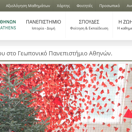
Jump to navigation
Αξιολόγηση Μαθημάτων
Χάρτης
Φοιτητές
Προσωπικό
Αν
ΠΑΝΕΠΙΣΤΗΜΙΟ
ΣΠΟΥΔΕΣ
Η ΖΩΗ
Ιστορία - Δομή
Φοίτηση & Εκπαίδευση
Η καθημ
ου στο Γεωπονικό Πανεπιστήμιο Αθηνών.