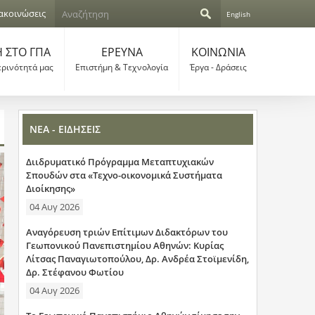
Α
ακοινώσεις
English
ν
Φ
α
ζ
 ΣΤΟ ΓΠΑ
ΕΡΕΥΝΑ
ΚΟΙΝΩΝΙΑ
ό
ή
ερινότητά μας
Επιστήμη & Τεχνολογία
Έργα - Δράσεις
τ
ρ
η
σ
μ
η
ΝΕΑ - ΕΙΔΗΣΕΙΣ
α
Διιδρυματικό Πρόγραμμα Μεταπτυχιακών
α
Σπουδών στα «Τεχνο-οικονομικά Συστήματα
Διοίκησης»
ν
04 Αυγ 2026
α
Αναγόρευση τριών Επίτιμων Διδακτόρων του
ζ
Γεωπονικού Πανεπιστημίου Αθηνών: Κυρίας
Λίτσας Παναγιωτοπούλου, Δρ. Ανδρέα Στοϊμενίδη,
ή
Δρ. Στέφανου Φωτίου
04 Αυγ 2026
τ