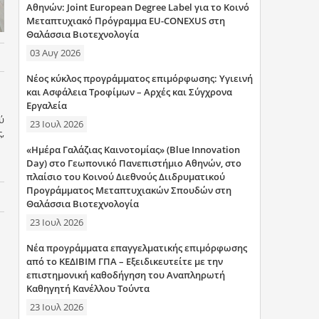
Αθηνών: Joint European Degree Label για το Κοινό
Μεταπτυχιακό Πρόγραμμα EU-CONEXUS στη
Θαλάσσια Βιοτεχνολογία
03 Αυγ 2026
Νέος κύκλος προγράμματος επιμόρφωσης: Υγιεινή
και Ασφάλεια Τροφίμων – Αρχές και Σύγχρονα
Εργαλεία
ύ
23 Ιουλ 2026
,
«Ημέρα Γαλάζιας Καινοτομίας» (Blue Innovation
Day) στο Γεωπονικό Πανεπιστήμιο Αθηνών, στο
πλαίσιο του Κοινού Διεθνούς Διιδρυματικού
Προγράμματος Μεταπτυχιακών Σπουδών στη
Θαλάσσια Βιοτεχνολογία
23 Ιουλ 2026
Νέα προγράμματα επαγγελματικής επιμόρφωσης
από το ΚΕΔΙΒΙΜ ΓΠΑ – Εξειδικευτείτε με την
επιστημονική καθοδήγηση του Αναπληρωτή
Καθηγητή Κανέλλου Τούντα
23 Ιουλ 2026