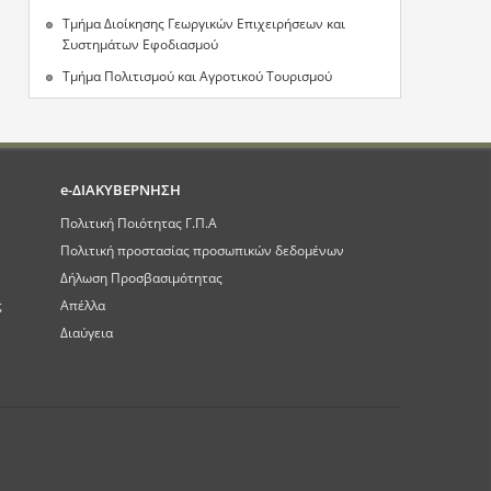
Τμήμα Διοίκησης Γεωργικών Επιχειρήσεων και
Συστημάτων Εφοδιασμού
Τμήμα Πολιτισμού και Αγροτικού Τουρισμού
e-ΔΙΑΚΥΒΕΡΝΗΣΗ
Πολιτική Ποιότητας Γ.Π.Α
Πολιτική προστασίας προσωπικών δεδομένων
Δήλωση Προσβασιμότητας
ς
Απέλλα
Διαύγεια