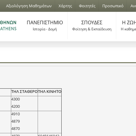
Jump to navigation
Αξιολόγηση Μαθημάτων
Χάρτης
Φοιτητές
Προσωπικό
Αν
ΠΑΝΕΠΙΣΤΗΜΙΟ
ΣΠΟΥΔΕΣ
Η ΖΩΗ
Ιστορία - Δομή
Φοίτηση & Εκπαίδευση
Η καθημ
ΤΗΛ ΣΤΑΘΕΡΟ
ΤΗΛ ΚΙΝΗΤΟ
4300
4200
4910
4879
4870
4870
6945646942