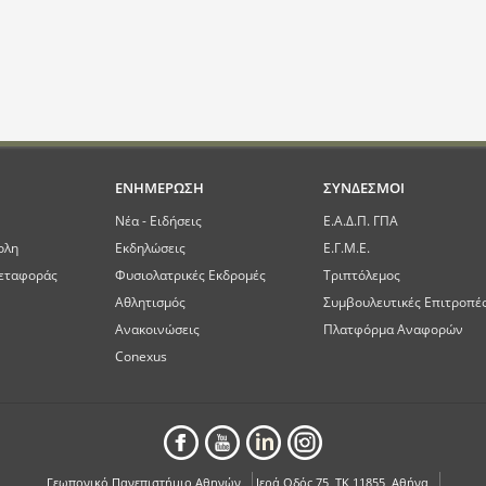
ΕΝΗΜΕΡΩΣΗ
ΣΥΝΔΕΣΜΟΙ
Νέα - Ειδήσεις
Ε.Α.Δ.Π. ΓΠΑ
ολη
Εκδηλώσεις
Ε.Γ.Μ.Ε.
εταφοράς
Φυσιολατρικές Εκδρομές
Τριπτόλεμος
Αθλητισμός
Συμβουλευτικές Επιτροπέ
Ανακοινώσεις
Πλατφόρμα Αναφορών
Conexus
Γεωπονικό Πανεπιστήμιο Αθηνών
Ιερά Οδός 75, ΤΚ 11855, Αθήνα