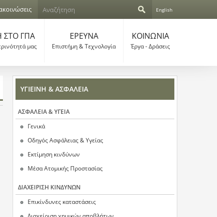
Α
ακοινώσεις
English
ν
Φ
α
ζ
 ΣΤΟ ΓΠΑ
ΕΡΕΥΝΑ
ΚΟΙΝΩΝΙΑ
ό
ή
ερινότητά μας
Επιστήμη & Τεχνολογία
Έργα - Δράσεις
τ
ρ
η
σ
μ
η
ΥΓΙΕΙΝΗ & ΑΣΦΑΛΕΙΑ
α
α
ΑΣΦΑΛΕΙΑ & ΥΓΕΙΑ
Γενικά
ν
Οδηγός Ασφάλειας & Υγείας
α
Εκτίμηση κινδύνων
ζ
Μέσα Ατομικής Προστασίας
ή
ΔΙΑΧΕΙΡΙΣΗ ΚΙΝΔΥΝΩΝ
Επικίνδυνες καταστάσεις
τ
Διαχείριση χημικών αποβλήτων