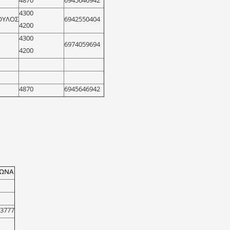
4300
ΟΥΛΟΣ
6942550404
4200
4300
6974059694
4200
4870
6945646942
ΩΝΑ
93777