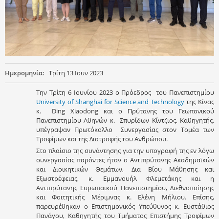
Ημερομηνία:
Τρίτη 13 Ιουν 2023
Την Τρίτη 6 Ιουνίου 2023 ο Πρόεδρος του Πανεπιστημίου
University of Shanghai for Science and Technology
της Κίνας
κ. Ding Xiaodong και ο Πρύτανης του Γεωπονικού
Πανεπιστημίου Αθηνών κ. Σπυρίδων Κίντζιος, Καθηγητής,
υπέγραψαν Πρωτόκολλο Συνεργασίας στον Τομέα των
Τροφίμων και της Διατροφής του Ανθρώπου.
Στo πλαίσιo της συνάντησης για την υπογραφή της εν λόγω
συνεργασίας παρόντες ήταν ο Αντιπρύτανης Ακαδημαϊκών
και Διοικητικών Θεμάτων, Δια Βίου Μάθησης και
Εξωστρέφειας, κ. Εμμανουήλ Φλεμετάκης και η
Αντιπρύτανης Ευρωπαϊκού Πανεπιστημίου, Διεθνοποίησης
και Φοιτητικής Μέριμνας κ. Ελένη Μήλιου. Επίσης,
παρευρέθηκαν ο Επιστημονικός Υπεύθυνος κ. Ευστάθιος
Πανάγου, Καθηγητής του Τμήματος Επιστήμης Τροφίμων