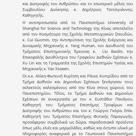
και Διατροφής του Ανθρώπου και το εσωτερικό μέλος του
Συμβουλίου Διοίκησης κ. Δημήτριος Τσιτσιγιάννης,
Καθηγητής.
Η αντιπροσωπεία από το Πανεπιστήμιο University of
Shanghai for Science and Technology της Κίνας αποτελείτο
από τον Κοσμήτορα της Σχολής Μεταπτυχιακών Σπουδών,
κ. Cui Guomin, την Αντιπρύτανη της Σχολής Ενέργειας και
Δυναμικής Μηχανικής κ. Yang Huinan, τον Διευθυντή του
Τμήματος Επιστημονικής Έρευνας κ. Liu Baolin, την
Επικεφαλής Διευθύντρια του Γραφείου Διεθνών Σχέσεων κ.
Χu Lin και τη Γραμματέα της Σχολής Επιστημών Υγείας και
Μηχανικής κ. Yao Xiuwen.
Οι κ.κ. Αλίκη-Φωτεινή Κυρίτση και Ράνια Χιντιρίδου από το
Τμήμα Διεθνών και Δημοσίων Σχέσεων ξενάγησαν τους
εκλεκτούς καλεσμένους από την Κίνα στους χώρους του
Πανεπιστημίου. Τέλος, το Τμήμα Διεθνών και Δημοσίων
Σχέσεων σε συνεργασία με τον κ. Ευστάθιο Πανάγου,
Καθηγητή του Τμήματος Επιστήμης Τροφίμων και
Διατροφής του Ανθρώπου και τον κ. Γεώργιο Γκόρα, Επίκ.
Καθηγητή του Τμήματος Επιστήμης Φυτικής Παραγωγής,
προσέφεραν συμβολικά ως δώρα, παραδοσιακά προϊόντα
όπως μέλι, ελιές και μαρμελάδες, καθώς και έντυπο υλικό με
πληροφορίες αναφορικά με το Γεωπονικό Πανεπιστήμιο