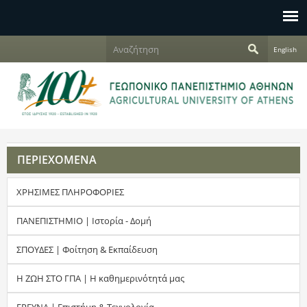
Jump to navigation
Α
English
ν
Φ
α
ζ
ό
ή
τ
ρ
η
σ
μ
η
ΠΕΡΙΕΧΟΜΕΝΑ
α
ΧΡΗΣΙΜΕΣ ΠΛΗΡΟΦΟΡΙΕΣ
α
ν
ΠΑΝΕΠΙΣΤΗΜΙΟ | Ιστορία - Δομή
α
ΣΠΟΥΔΕΣ | Φοίτηση & Εκπαίδευση
ζ
Η ΖΩΗ ΣΤΟ ΓΠΑ | Η καθημερινότητά μας
ή
ΕΡΕΥΝΑ | Επιστήμη & Τεχνολογία