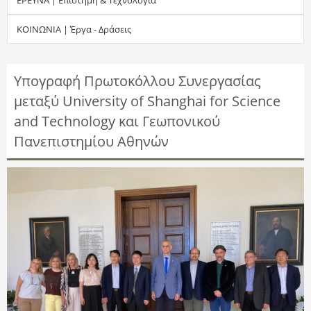
τ
ΚΟΙΝΩΝΙΑ | Έργα - Δράσεις
η
σ
Υπογραφή Πρωτοκόλλου Συνεργασίας
μεταξύ University of Shanghai for Science
η
and Technology και Γεωπονικού
ς
Πανεπιστημίου Αθηνών