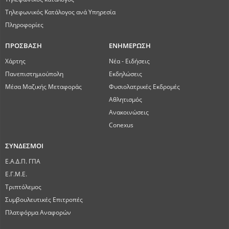
Τηλεφωνικός Κατάλογος ανά Υπηρεσία
Πληροφορίες
ΠΡΟΣΒΑΣΗ
ΕΝΗΜΕΡΩΣΗ
Χάρτης
Νέα - Ειδήσεις
Πανεπιστημιούπολη
Εκδηλώσεις
Μέσα Μαζικής Μεταφοράς
Φυσιολατρικές Εκδρομές
Αθλητισμός
Ανακοινώσεις
Conexus
ΣΥΝΔΕΣΜΟΙ
Ε.Α.Δ.Π. ΓΠΑ
Ε.Γ.Μ.Ε.
Τριπτόλεμος
Συμβουλευτικές Επιτροπές
Πλατφόρμα Αναφορών