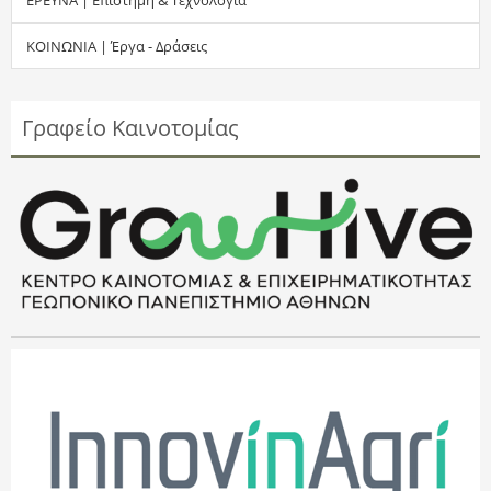
τ
ΚΟΙΝΩΝΙΑ | Έργα - Δράσεις
η
σ
Γραφείο Καινοτομίας
η
ς