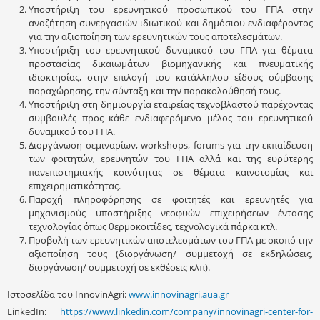
Υποστήριξη του ερευνητικού προσωπικού του ΓΠΑ στην
αναζήτηση συνεργασιών ιδιωτικού και δημόσιου ενδιαφέροντος
για την αξιοποίηση των ερευνητικών τους αποτελεσμάτων.
Υποστήριξη του ερευνητικού δυναμικού του ΓΠΑ για θέματα
προστασίας δικαιωμάτων βιομηχανικής και πνευματικής
ιδιοκτησίας, στην επιλογή του κατάλληλου είδους σύμβασης
παραχώρησης, την σύνταξη και την παρακολούθησή τους.
Υποστήριξη στη δημιουργία εταιρείας τεχνοβλαστού παρέχοντας
συμβουλές προς κάθε ενδιαφερόμενο μέλος του ερευνητικού
δυναμικού του ΓΠΑ.
Διοργάνωση σεμιναρίων, workshops, forums για την εκπαίδευση
των φοιτητών, ερευνητών του ΓΠΑ αλλά και της ευρύτερης
πανεπιστημιακής κοινότητας σε θέματα καινοτομίας και
επιχειρηματικότητας.
Παροχή πληροφόρησης σε φοιτητές και ερευνητές για
μηχανισμούς υποστήριξης νεοφυών επιχειρήσεων έντασης
τεχνολογίας όπως θερμοκοιτίδες, τεχνολογικά πάρκα κτλ.
Προβολή των ερευνητικών αποτελεσμάτων του ΓΠΑ με σκοπό την
αξιοποίηση τους (διοργάνωση/ συμμετοχή σε εκδηλώσεις,
διοργάνωση/ συμμετοχή σε εκθέσεις κλπ).
Ιστοσελίδα του InnovinAgri:
www.innovinagri.aua.gr
LinkedIn:
https://www.linkedin.com/company/innovinagri-center-for-