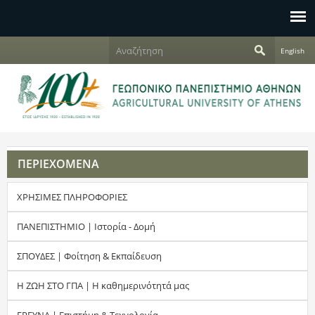
Jump to navigation
Α
English
ν
Φ
α
ζ
ό
ή
τ
ρ
η
σ
μ
η
ΠΕΡΙΕΧΟΜΕΝΑ
α
ΧΡΗΣΙΜΕΣ ΠΛΗΡΟΦΟΡΙΕΣ
α
ν
ΠΑΝΕΠΙΣΤΗΜΙΟ | Ιστορία - Δομή
α
ΣΠΟΥΔΕΣ | Φοίτηση & Εκπαίδευση
ζ
Η ΖΩΗ ΣΤΟ ΓΠΑ | Η καθημερινότητά μας
ή
ΕΡΕΥΝΑ | Επιστήμη & Τεχνολογία