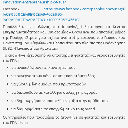
innovation-entrepreneurship-of-aua/
Facebook:
https://www.facebook.com/people/InnovinAgri-
%CE%95%CE%9B%CE%9A%CE%95-
%CE%93%CE%A0%CE%91/100095268945610/
Παράλληλα, ως πυλώνας του InnovinAgri λειτουργεί το Κέντρο
Επιχειρηματικότητας και Καινοτομίας – GrowHive, που αποτελεί μέρος
της Πράξης «Στρατηγικό σχέδιο ανάπτυξης έρευνας του Γεωπονικού
Πανεπιστημίου Αθηνών» και υλοποιείται στο πλαίσιο της Πρόσκλησης
SUB2: «Πανεπιστήμια Αριστείας»
Το GrowHive έχει σκοπό να υποστηρίξει φοιτητές και νέους ερευνητές
του ΓΠΑ :
να ανακαλύψουν τις ικανότητές τους
να συνεργαστούν πάνω σε νέες καινοτόμες ιδέες
να γίνουν μέλη ομάδων που πρωτοπορούν
να δικτυωθούν με κατάλληλα στελέχη της αγοράς
να δημιουργήσουν προστιθέμενη αξία στην ομάδα τους
να διαμορφώσουν το επαγγελματικό τους brand
Οι Υπηρεσίες που προσφέρει το GrowHive σε φοιτητές και ερευνητές
του ΓΠΑ είναι: