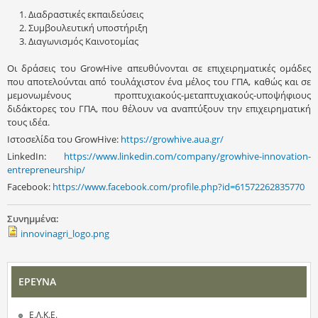
Διαδραστικές εκπαιδεύσεις
Συμβουλευτική υποστήριξη
Διαγωνισμός Καινοτομίας
Οι δράσεις του GrowHive απευθύνονται σε επιχειρηματικές ομάδες
που αποτελούνται από τουλάχιστον ένα μέλος του ΓΠΑ, καθώς και σε
μεμονωμένους προπτυχιακούς-μεταπτυχιακούς-υποψήφιους
διδάκτορες του ΓΠΑ, που θέλουν να αναπτύξουν την επιχειρηματική
τους ιδέα.
Ιστοσελίδα του GrowHive:
https://growhive.aua.gr/
LinkedIn:
https://www.linkedin.com/company/growhive-innovation-
entrepreneurship/
Facebook:
https://www.facebook.com/profile.php?id=61572262835770
Συνημμένα:
innovinagri_logo.png
ΕΡΕΥΝΑ
Ε.Λ.Κ.Ε.