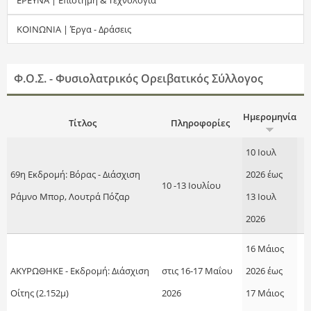
τ
ΚΟΙΝΩΝΙΑ | Έργα - Δράσεις
η
σ
Φ.Ο.Σ. - Φυσιολατρικός Ορειβατικός Σύλλογος
η
Ημερομηνία
Τίτλος
Πληροφορίες
ς
10 Ιουλ
69η Εκδρομή: Βόρας - Διάσχιση
2026
έως
10 -13 Ιουλίου
Ράμνο Μπορ, Λουτρά Πόζαρ
13 Ιουλ
2026
16 Μάιος
ΑΚΥΡΩΘΗΚΕ - Εκδρομή: Διάσχιση
στις 16-17 Μαΐου
2026
έως
Οίτης (2.152μ)
2026
17 Μάιος