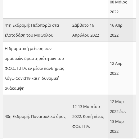
08 Μάιος
2022
41η Εκδρομή: Πεζοπορία στα
Σάββατο 16
16 Απρ
ελατοδάση του Μαινάλου
Απριλίου 2022
2022
Η δραματική μείωση των
ομαδικών δραστηριότητων του
12 Απρ
Φ.Ο.Σ. Γ.Π.Α. εν μέσω πανδημίας
2022
λόγω Covid19 και η δυναμική
ανάκαμψη
12 Μαρ
12-13 Μαρτίου
2022
έως
40η Εκδρομή: Παναιτωλικό όρος
2022. Κοπή πίτας
13 Μαρ
ΦΟΣ ΓΠΑ.
2022