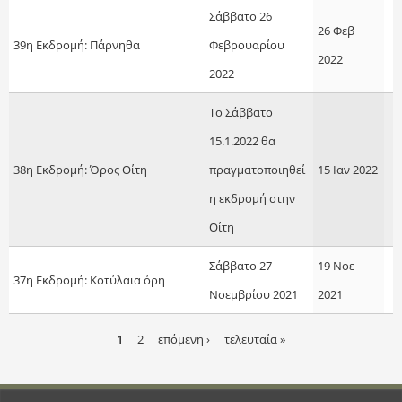
Σάββατο 26
26 Φεβ
39η Εκδρομή: Πάρνηθα
Φεβρουαρίου
2022
2022
​​​​​​​Το Σάββατο
15.1.2022 θα
38η Εκδρομή: Όρος Οίτη
πραγματοποιηθεί
15 Ιαν 2022
η εκδρομή στην
Οίτη
Σάββατο 27
19 Νοε
37η Εκδρομή: Κοτύλαια όρη
Νοεμβρίου 2021
2021
1
2
επόμενη ›
τελευταία »
Σ
ε