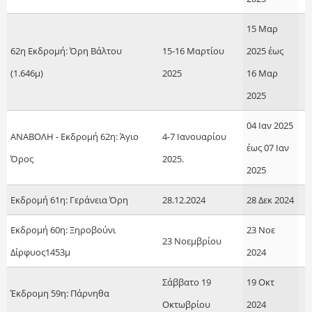
15 Μαρ
62η Εκδρομή: Όρη Βάλτου
15-16 Μαρτίου
2025
έως
(1.646μ)
2025
16 Μαρ
2025
04 Ιαν 2025
ANAΒΟΛΗ - Εκδρομή 62η: Άγιο
4-7 Ιανουαρίου
έως
07 Ιαν
Όρος
2025.
2025
Εκδρομή 61η: Γεράνεια Όρη
28.12.2024
28 Δεκ 2024
Εκδρομή 60η: Ξηροβούνι
23 Νοε
23 Νοεμβρίου
Δίρφυος1453μ
2024
Σάββατο 19
19 Οκτ
Έκδρομη 59η: Πάρνηθα
Οκτωβρίου
2024