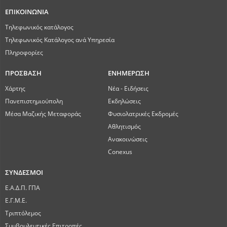
ΕΠΙΚΟΙΝΩΝΙΑ
λ
Τηλεφωνικός κατάλογος
ί
Τηλεφωνικός Κατάλογος ανά Υπηρεσία
Πληροφορίες
δ
ΠΡΟΣΒΑΣΗ
ΕΝΗΜΕΡΩΣΗ
ε
Χάρτης
Νέα - Ειδήσεις
ς
Πανεπιστημιούπολη
Εκδηλώσεις
Μέσα Μαζικής Μεταφοράς
Φυσιολατρικές Εκδρομές
Αθλητισμός
Ανακοινώσεις
Conexus
ΣΥΝΔΕΣΜΟΙ
Ε.Α.Δ.Π. ΓΠΑ
Ε.Γ.Μ.Ε.
Τριπτόλεμος
Συμβουλευτικές Επιτροπές