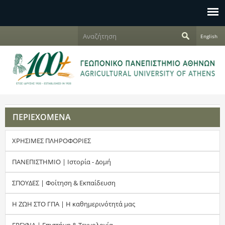
Jump to navigation
Α
English
ν
Φ
α
ζ
ό
ή
τ
ρ
η
σ
μ
η
ΠΕΡΙΕΧΟΜΕΝΑ
α
ΧΡΗΣΙΜΕΣ ΠΛΗΡΟΦΟΡΙΕΣ
α
ν
ΠΑΝΕΠΙΣΤΗΜΙΟ | Ιστορία - Δομή
α
ΣΠΟΥΔΕΣ | Φοίτηση & Εκπαίδευση
ζ
Η ΖΩΗ ΣΤΟ ΓΠΑ | Η καθημερινότητά μας
ή
ΕΡΕΥΝΑ | Επιστήμη & Τεχνολογία