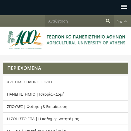
Jump to navigation
Α
English
ν
Φ
α
ζ
ό
ή
τ
ρ
η
σ
μ
η
ΠΕΡΙΕΧΟΜΕΝΑ
α
ΧΡΗΣΙΜΕΣ ΠΛΗΡΟΦΟΡΙΕΣ
α
ν
ΠΑΝΕΠΙΣΤΗΜΙΟ | Ιστορία - Δομή
α
ΣΠΟΥΔΕΣ | Φοίτηση & Εκπαίδευση
ζ
Η ΖΩΗ ΣΤΟ ΓΠΑ | Η καθημερινότητά μας
ή
ΕΡΕΥΝΑ | Επιστήμη & Τεχνολογία