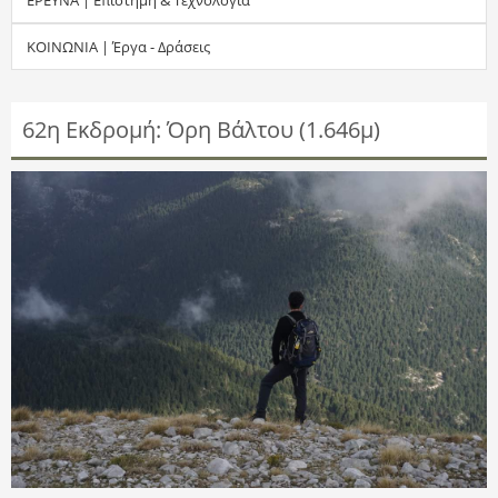
τ
ΚΟΙΝΩΝΙΑ | Έργα - Δράσεις
η
σ
62η Εκδρομή: Όρη Βάλτου (1.646μ)
η
ς