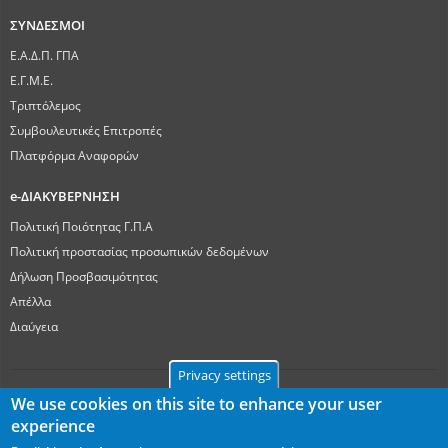
ΣΥΝΔΕΣΜΟΙ
Ε.Α.Δ.Π. ΓΠΑ
Ε.Γ.Μ.Ε.
Τριπτόλεμος
Συμβουλευτικές Επιτροπές
Πλατφόρμα Αναφορών
e-ΔΙΑΚΥΒΕΡΝΗΣΗ
Πολιτική Ποιότητας Γ.Π.Α
Πολιτική προστασίας προσωπικών δεδομένων
Δήλωση Προσβασιμότητας
Απέλλα
Διαύγεια
Privacy settings
We use cookies on this site to enhance your user
experience
Γεωπονικό Πανεπιστήμιο Αθηνών
Ιερά Οδός 75, ΤΚ 11855, Αθήνα