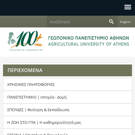
Jump to navigation
Α
English
ν
Φ
α
ζ
ό
ή
τ
ρ
η
σ
μ
η
ΠΕΡΙΕΧΟΜΕΝΑ
α
ΧΡΗΣΙΜΕΣ ΠΛΗΡΟΦΟΡΙΕΣ
α
ν
ΠΑΝΕΠΙΣΤΗΜΙΟ | Ιστορία - Δομή
α
ΣΠΟΥΔΕΣ | Φοίτηση & Εκπαίδευση
ζ
Η ΖΩΗ ΣΤΟ ΓΠΑ | Η καθημερινότητά μας
ή
ΕΡΕΥΝΑ | Επιστήμη & Τεχνολογία