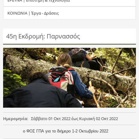
τ
ΚΟΙΝΩΝΙΑ | Έργα - Δράσεις
η
σ
45η Εκδρομή: Παρνασσός
η
ς
Ημερομηνία:
Σάββατο 01 Οκτ 2022
έως
Κυριακή 02 Οκτ 2022
ο ΦΟΣ ΓΠΑ για το διήμερο 1-2 Οκτωβρίου 2022