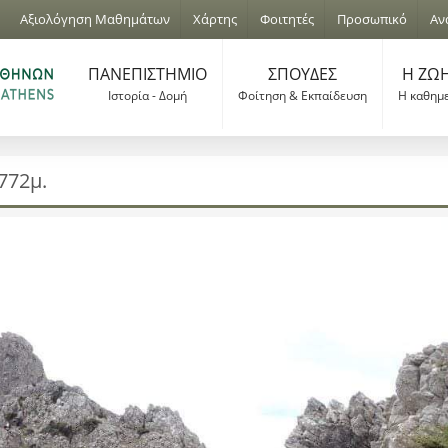
Jump to navigation
Αξιολόγηση Μαθημάτων
Χάρτης
Φοιτητές
Προσωπικό
Αν
ΠΑΝΕΠΙΣΤΗΜΙΟ
ΣΠΟΥΔΕΣ
Η ΖΩΗ
Ιστορία - Δομή
Φοίτηση & Εκπαίδευση
Η καθημ
772μ.