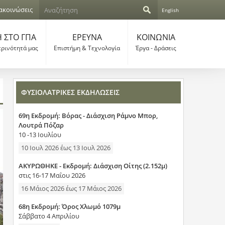
Α
ακοινώσεις
English
ν
Φ
α
ζ
 ΣΤΟ ΓΠΑ
ΕΡΕΥΝΑ
ΚΟΙΝΩΝΙΑ
ό
ή
ερινότητά μας
Επιστήμη & Τεχνολογία
Έργα - Δράσεις
τ
ρ
η
σ
μ
η
ΦΥΣΙΟΛΑΤΡΙΚΕΣ ΕΚΔΗΛΩΣΕΙΣ
α
69η Εκδρομή: Βόρας - Διάσχιση Ράμνο Μπορ,
α
Λουτρά Πόζαρ
10 -13 Ιουλίου
ν
10 Ιουλ 2026
έως
13 Ιουλ 2026
α
ΑΚΥΡΩΘΗΚΕ - Εκδρομή: Διάσχιση Οίτης (2.152μ)
ζ
στις 16-17 Μαΐου 2026
16 Μάιος 2026
έως
17 Μάιος 2026
ή
68η Εκδρομή: Όρος Χλωμό 1079μ
τ
Σάββατο 4 Απριλίου