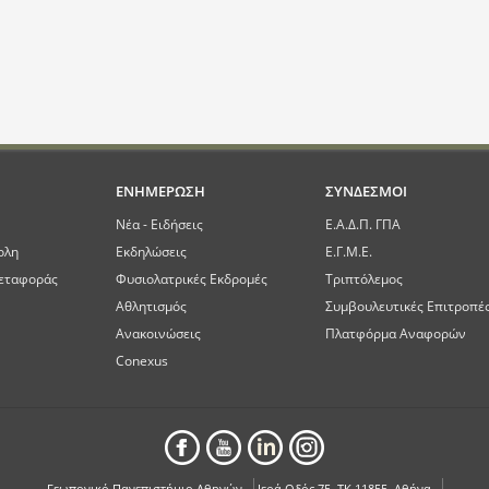
ΕΝΗΜΕΡΩΣΗ
ΣΥΝΔΕΣΜΟΙ
Νέα - Ειδήσεις
Ε.Α.Δ.Π. ΓΠΑ
ολη
Εκδηλώσεις
Ε.Γ.Μ.Ε.
εταφοράς
Φυσιολατρικές Εκδρομές
Τριπτόλεμος
Αθλητισμός
Συμβουλευτικές Επιτροπέ
Ανακοινώσεις
Πλατφόρμα Αναφορών
Conexus
Γεωπονικό Πανεπιστήμιο Αθηνών
Ιερά Οδός 75, ΤΚ 11855, Αθήνα