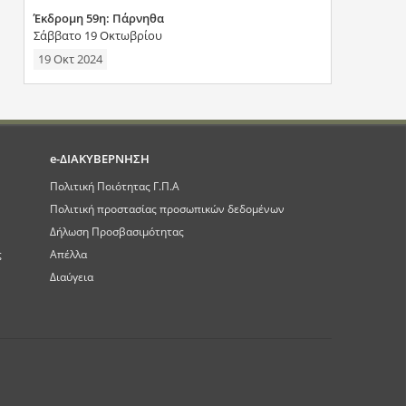
Έκδρομη 59η: Πάρνηθα
Σάββατο 19 Οκτωβρίου
19 Οκτ 2024
e-ΔΙΑΚΥΒΕΡΝΗΣΗ
Πολιτική Ποιότητας Γ.Π.Α
Πολιτική προστασίας προσωπικών δεδομένων
Δήλωση Προσβασιμότητας
ς
Απέλλα
Διαύγεια