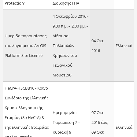
Protection”
Διοίκησης ΓΠΑ
4 Οκτωβρίου 2016 -
9.30 π.μ. – 2.30 μμ. -
Ημερίδα παρουσίασης
Αίθουσα
04 Οκτ
του λογισμικού ArcGIS
Πολλαπλών
Ελληνικά
2016
Platform Site License
Χρήσεων του
Γεωργικού
Μουσείου
HeCrA-HSCBB16 - Κοινό
Συνέδριο της Ελληνικής
Κρυσταλλογραφικής
Ημερομηνία:
07 Οκτ
Εταιρίας (8o HeCrA) &
Παρασκευή 7 –
2016
έως
της Ελληνικής Εταιρείας
Ελληνικά
Κυριακή 9
09 Οκτ
Υπολογιστικής