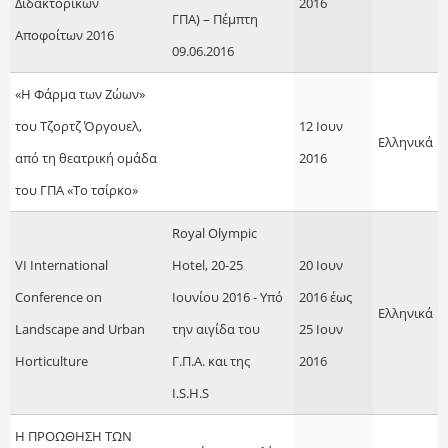
Διδακτορικών
2016
ΓΠΑ) – Πέμπτη
Αποφοίτων 2016
09.06.2016
«Η Φάρμα των Ζώων»
του Τζορτζ Όργουελ,
12 Ιουν
Ελληνικά
από τη θεατρική ομάδα
2016
του ΓΠΑ «Το τσίρκο»
Royal Olympic
VI International
Hotel, 20-25
20 Ιουν
Conference on
Ιουνίου 2016 - Υπό
2016
έως
Ελληνικά
Landscape and Urban
την αιγίδα του
25 Ιουν
Horticulture
Γ.Π.Α. και της
2016
I.S.H.S
Η ΠΡΟΩΘΗΣΗ ΤΩΝ