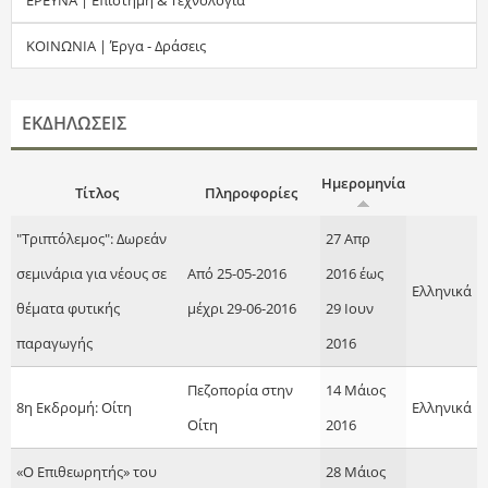
τ
ΚΟΙΝΩΝΙΑ | Έργα - Δράσεις
η
σ
ΕΚΔΗΛΩΣΕΙΣ
η
Ημερομηνία
Τίτλος
Πληροφορίες
ς
"Τριπτόλεμος": Δωρεάν
27 Απρ
σεμινάρια για νέους σε
Από 25-05-2016
2016
έως
Ελληνικά
θέματα φυτικής
μέχρι 29-06-2016
29 Ιουν
παραγωγής
2016
Πεζοπορία στην
14 Μάιος
8η Εκδρομή: Οίτη
Ελληνικά
Οίτη
2016
«Ο Επιθεωρητής» του
28 Μάιος