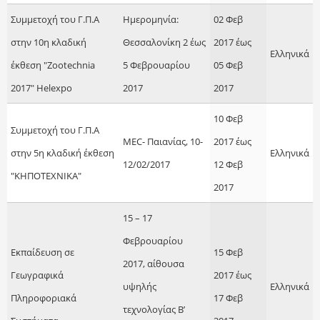
Συμμετοχή του Γ.Π.Α
Ημερομηνία:
02 Φεβ
στην 10η κλαδική
Θεσσαλονίκη 2 έως
2017
έως
Ελληνικά
έκθεση "Zootechnia
5 Φεβρουαρίου
05 Φεβ
2017" Helexpo
2017
2017
10 Φεβ
Συμμετοχή του Γ.Π.Α
MEC- Παιανίας, 10-
2017
έως
στην 5η κλαδική έκθεση
Ελληνικά
12/02/2017
12 Φεβ
"ΚΗΠΟΤΕΧΝΙΚΑ"
2017
15 – 17
Φεβρουαρίου
Εκπαίδευση σε
15 Φεβ
2017, αίθουσα
Γεωγραφικά
2017
έως
υψηλής
Ελληνικά
Πληροφοριακά
17 Φεβ
τεχνολογίας Β’