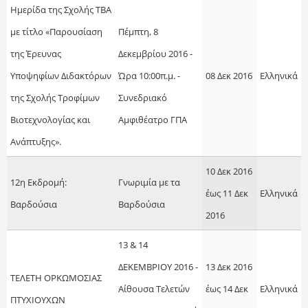
Hμερίδα της Σχολής TBA
με τίτλο «Παρουσίαση
Πέμπτη, 8
της Έρευνας
Δεκεμβρίου 2016 -
Υποψηφίων Διδακτόρων
Ώρα 10:00π.μ. -
08 Δεκ 2016
Ελληνικά
της Σχολής Τροφίμων
Συνεδριακό
Βιοτεχνολογίας και
Αμφιθέατρο ΓΠΑ
Ανάπτυξης».
10 Δεκ 2016
12η Εκδρομή:
Γνωριμία με τα
έως
11 Δεκ
Ελληνικά
Βαρδούσια
Βαρδούσια
2016
13 & 14
ΔΕΚΕΜΒΡΙΟΥ 2016 -
13 Δεκ 2016
ΤΕΛΕΤΗ ΟΡΚΩΜΟΣΙΑΣ
Αίθουσα Τελετών
έως
14 Δεκ
Ελληνικά
ΠΤΥΧΙΟΥΧΩΝ