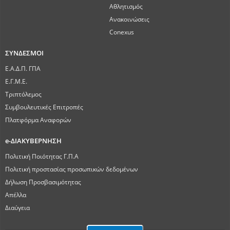
Αθλητισμός
Ανακοινώσεις
Conexus
ΣΥΝΔΕΣΜΟΙ
Ε.Α.Δ.Π. ΓΠΑ
Ε.Γ.Μ.Ε.
Τριπτόλεμος
Συμβουλευτικές Επιτροπές
Πλατφόρμα Αναφορών
e-ΔΙΑΚΥΒΕΡΝΗΣΗ
Πολιτική Ποιότητας Γ.Π.Α
Πολιτική προστασίας προσωπικών δεδομένων
Δήλωση Προσβασιμότητας
Απέλλα
Διαύγεια