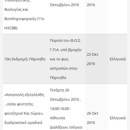
Οκτωβρίου 2016
2016
Βιολογίας και
Βιοπληροφορικής (11o
HSCBB)
Πορεία του Φ.Ο.Σ.
Γ.Π.Α. υπό βροχήν
22 Οκτ
10η Εκδρομή: Πάρνηθα
και το φως
Ελληνικά
2016
αστραπών στην
Πάρνηθα
Τετάρτη 26
«Αποστολή εξετελέσθη
Οκτωβρίου 2016 ,
…είσαι φοιτητής,
14:00-16:00 -
φοιτήτρια! Και τώρα;»,
26 Οκτ
Αίθουσα
Ελληνικά
διαδραστικό ομαδικό
2016
Διαλέξεων, Ισόγειο