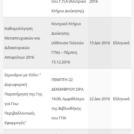
του Γ.Π.Α (Κεντρικό
2016
Κτήριο Διοίκησης)
Κεντρικό Κτήριο
Καθομολόγηση
Διοίκησης
Μεταπτυχιακών και
(Αίθουσα Τελετών
15 Δεκ 2016
Ελληνικά
Διδακτορικών
ΓΠΑ) – Πέμπτη
Αποφοίτων 2016
15.12.2016
Σεμινάριο με τίτλο: "
ΠΕΜΠΤΗ 22
Δορυφορική
ΔΕΚΕΜΒΡΙΟΥ ΩΡΑ
Παρατήρηση της Γης
16:00, Αμφιθέατρο
22 Δεκ 2016
Ελληνικά
για Γεω-
της Βιβλιοθήκης
Περιβαλλοντικές
του ΓΠΑ
Εφαρμογές"