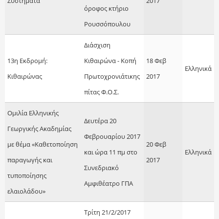
Συστήματα
2017
όροφος κτήριο
Ρουσσόπουλου
Διάσχιση
13η Εκδρομή:
Κιθαιρώνα - Κοπή
18 Φεβ
Ελληνικά
Κιθαιρώνας
Πρωτοχρονιάτικης
2017
πίτας Φ.Ο.Σ.
Ομιλία Ελληνικής
Δευτέρα 20
Γεωργικής Ακαδημίας
Φεβρουαρίου 2017
με θέμα «Καθετοποίηση
20 Φεβ
και ώρα 11 πμ στο
Ελληνικά
παραγωγής και
2017
Συνεδριακό
τυποποίησης
Αμφιθέατρο ΓΠΑ
ελαιολάδου»
Τρίτη 21/2/2017