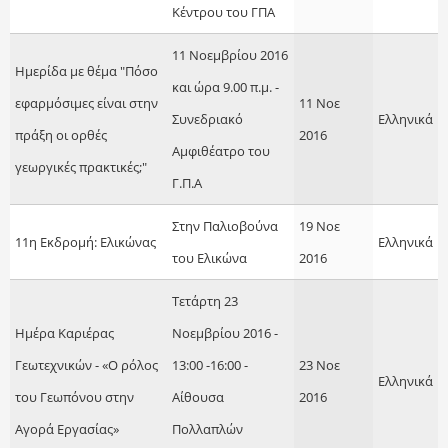
Κέντρου του ΓΠΑ
11 Νοεμβρίου 2016
Ημερίδα με θέμα "Πόσο
και ώρα 9.00 π.μ. -
εφαρμόσιμες είναι στην
11 Νοε
Συνεδριακό
Ελληνικά
πράξη οι ορθές
2016
Αμφιθέατρο του
γεωργικές πρακτικές;"
Γ.Π.Α
Στην Παλιοβούνα
19 Νοε
11η Εκδρομή: Ελικώνας
Ελληνικά
του Ελικώνα
2016
Τετάρτη 23
Ημέρα Καριέρας
Νοεμβρίου 2016 -
Γεωτεχνικών - «Ο ρόλος
13:00 -16:00 -
23 Νοε
Ελληνικά
του Γεωπόνου στην
Αίθουσα
2016
Αγορά Εργασίας»
Πολλαπλών