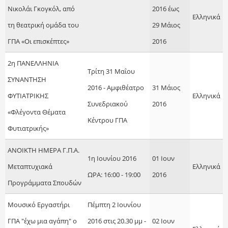
Νικολάι Γκογκόλ, από
2016
έως
Ελληνικά
τη θεατρική ομάδα του
29 Μάιος
ΓΠΑ «Οι επισκέπτες»
2016
2η ΠΑΝΕΛΛΗΝΙΑ
Τρίτη 31 Μαΐου
ΣΥΝΑΝΤΗΣΗ
2016 - Αμφιθέατρο
31 Μάιος
ΦΥΤΙΑΤΡΙΚΗΣ
Ελληνικά
Συνεδριακού
2016
«Φλέγοντα Θέματα
Κέντρου ΓΠΑ
Φυτιατρικής»
ΑΝΟΙΚΤΗ ΗΜΕΡΑ Γ.Π.Α.
1η Ιουνίου 2016
01 Ιουν
Μεταπτυχιακά
Ελληνικά
ΩΡΑ: 16:00 - 19:00
2016
Προγράμματα Σπουδών
Μουσικό Εργαστήρι
Πέμπτη 2 Ιουνίου
ΓΠΑ "έχω μια αγάπη" ο
2016 στις 20.30 μμ -
02 Ιουν