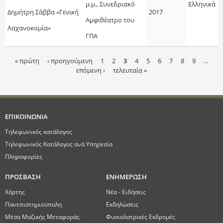
μ.μ., Συνεδριακό
Ελληνικά
Δημήτρη Σάββα «Γενική
2017
Αμφιθέατρο του
Λαχανοκομία»
ΓΠΑ
« πρώτη
‹ προηγούμενη
1
2
3
4
5
6
7
8
9
…
επόμενη ›
τελευταία »
Σ
ε
λ
ΕΠΙΚΟΙΝΩΝΙΑ
ί
Τηλεφωνικός κατάλογος
Τηλεφωνικός Κατάλογος ανά Υπηρεσία
δ
Πληροφορίες
ε
ΠΡΟΣΒΑΣΗ
ΕΝΗΜΕΡΩΣΗ
ς
Χάρτης
Νέα - Ειδήσεις
Πανεπιστημιούπολη
Εκδηλώσεις
Μέσα Μαζικής Μεταφοράς
Φυσιολατρικές Εκδρομές