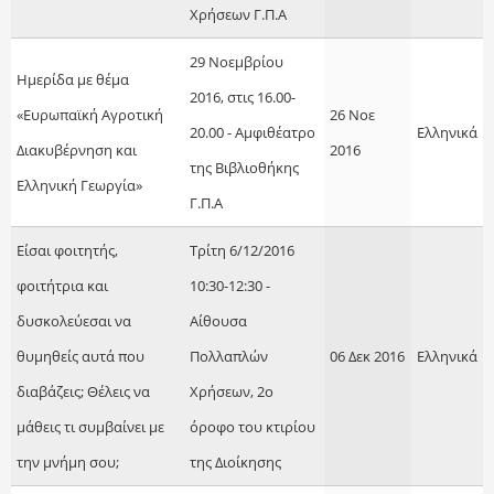
Χρήσεων Γ.Π.Α
29 Νοεμβρίου
Ημερίδα με θέμα
2016, στις 16.00-
«Ευρωπαϊκή Αγροτική
26 Νοε
20.00 - Αμφιθέατρο
Ελληνικά
Διακυβέρνηση και
2016
της Βιβλιοθήκης
Ελληνική Γεωργία»
Γ.Π.Α
Είσαι φοιτητής,
Τρίτη 6/12/2016
φοιτήτρια και
10:30-12:30 -
δυσκολεύεσαι να
Αίθουσα
θυμηθείς αυτά που
Πολλαπλών
06 Δεκ 2016
Ελληνικά
διαβάζεις; Θέλεις να
Χρήσεων, 2ο
μάθεις τι συμβαίνει με
όροφο του κτιρίου
την μνήμη σου;
της Διοίκησης