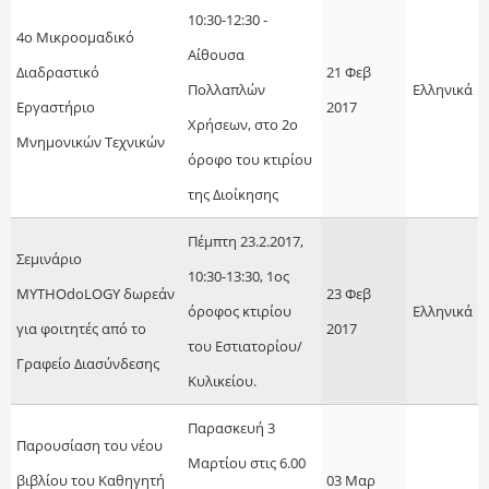
10:30-12:30 -
4ο Μικροομαδικό
Αίθουσα
Διαδραστικό
21 Φεβ
Πολλαπλών
Ελληνικά
Εργαστήριο
2017
Χρήσεων, στο 2ο
Μνημονικών Τεχνικών
όροφο του κτιρίου
της Διοίκησης
Πέμπτη 23.2.2017,
Σεμινάριο
10:30-13:30, 1ος
MYTHOdoLOGY δωρεάν
23 Φεβ
όροφος κτιρίου
Ελληνικά
για φοιτητές από το
2017
του Εστιατορίου/
Γραφείο Διασύνδεσης
Κυλικείου.
Παρασκευή 3
Παρουσίαση του νέου
Μαρτίου στις 6.00
βιβλίου του Καθηγητή
03 Μαρ