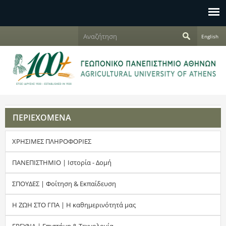
Jump to navigation
Α
English
ν
Φ
α
ζ
ό
ή
τ
ρ
η
σ
μ
η
ΠΕΡΙΕΧΟΜΕΝΑ
α
ΧΡΗΣΙΜΕΣ ΠΛΗΡΟΦΟΡΙΕΣ
α
ν
ΠΑΝΕΠΙΣΤΗΜΙΟ | Ιστορία - Δομή
α
ΣΠΟΥΔΕΣ | Φοίτηση & Εκπαίδευση
ζ
Η ΖΩΗ ΣΤΟ ΓΠΑ | Η καθημερινότητά μας
ή
ΕΡΕΥΝΑ | Επιστήμη & Τεχνολογία