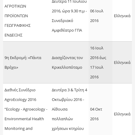
Δευτέρα 11 Ιουλίου
ΑΓΡΟΤΙΚΩΝ
2016, ώρα 9.30 π.μ -
06 Ιουλ
ΠΡΟΪΟΝΤΩΝ
Ελληνικά
Συνεδριακό
2016
ΓΕΩΓΡΑΦΙΚΗΣ
Αμφιθέατρο ΓΠΑ
ΕΝΔΕΙΞΗΣ
16 Ιουλ
9η Εκδρομή: «Πάντα
Διασχίζοντας τον
2016
έως
Ελληνικά
Βρέχει»
Κρικελλοπόταμο
17 Ιουλ
2016
Διεθνές Συνέδριο
Δευτέρα 3 & Τρίτη 4
AgroEcology 2016
Οκτωβρίου 2016 -
“Ecology - Agroecology -
Αίθουσα
04 Οκτ
Ελληνικά
Environmental Health
πολλαπλών
2016
Monitoring and
χρήσεων κτηρίου