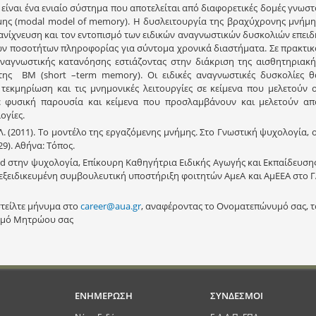
είναι ένα ενιαίο σύστημα που αποτελείται από διαφορετικές δομές γνωστ
ήμης (modal model of memory). H δυσλειτουργία της βραχύχρονης μνήμη
 ανίχνευση και τον εντοπισμό των ειδικών αναγνωστικών δυσκολιών επειδ
ών ποσοτήτων πληροφορίας για σύντομα χρονικά διαστήματα. Σε πρακτικ
ναγνωστικής κατανόησης εστιάζοντας στην διάκριση της αισθητηριακή
ης ΒΜ (short –term memory). Οι ειδικές αναγνωστικές δυσκολίες θ
τεκμηρίωση και τις μνημονικές λειτουργίες σε κείμενα που μελετούν ο
ε φυσική παρουσία και κείμενα που προσλαμβάνουν και μελετούν απ
ογίες.
. (2011). Το μοντέλο της εργαζόμενης μνήμης. Στο Γνωστική ψυχολογία, ο
29). Αθήνα: Τόπος.
d στην ψυχολογία, Επίκουρη Καθηγήτρια Ειδικής Αγωγής και Εκπαίδευσης
 εξειδικευμένη συμβουλευτική υποστήριξη φοιτητών ΑμεΑ και ΑμΕΕΑ στο Γ
στείλτε μήνυμα στο
career@aua.gr
, αναφέροντας το Ονοματεπώνυμό σας, τ
ιθμό Μητρώου σας
ΕΝΗΜΕΡΩΣΗ
ΣΥΝΔΕΣΜΟΙ