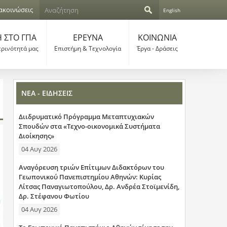
Α
ακοινώσεις
English
ν
Φ
α
ζ
 ΣΤΟ ΓΠΑ
ΕΡΕΥΝΑ
ΚΟΙΝΩΝΙΑ
ό
ή
ερινότητά μας
Επιστήμη & Τεχνολογία
Έργα - Δράσεις
τ
ρ
η
σ
μ
η
ΝΕΑ - ΕΙΔΗΣΕΙΣ
α
Διιδρυματικό Πρόγραμμα Μεταπτυχιακών
α
Σπουδών στα «Τεχνο-οικονομικά Συστήματα
Διοίκησης»
ν
04 Αυγ 2026
α
Αναγόρευση τριών Επίτιμων Διδακτόρων του
ζ
Γεωπονικού Πανεπιστημίου Αθηνών: Κυρίας
Λίτσας Παναγιωτοπούλου, Δρ. Ανδρέα Στοϊμενίδη,
ή
Δρ. Στέφανου Φωτίου
04 Αυγ 2026
τ