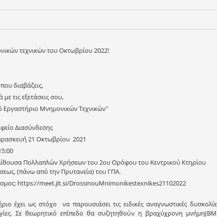
νικών τεχνικών του Οκτωβρίου 2022!
που διαβάζεις,
με τις εξετάσεις σου,
 Εργαστήριο Μνημονικών Τεχνικών''
αφείο Διασύνδεσης
αρασκευή 21 Οκτωβρίου 2021
15:00
Αίθουσα Πολλαπλών Χρήσεων του 2ου Ορόφου του Κεντρικού Κτηρίου
σεως, (πάνω από την Πρυτανεία) του ΓΠΑ.
μος: https://meet.jit.si/DrossinouMnimonikestexnikes21102022
ριο έχει ως στόχο να παρουσιάσει τις ειδικές αναγνωστικές δυσκολίε
ργίες. Σε θεωρητικό επίπεδο θα συζητηθούν η βραχύχρονη μνήμη(ΒΜ)