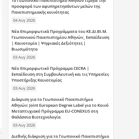
Το Γεωπονικό Πανεπιστήμιο Αθηνών τίμησε την
η
προσφορά των αφυπηρετησάντων μελών της
Πανεπιστημιακής κοινότητας
σ
04 Αυγ 2026
η
Νέα Επιμορφωτικά Προγράμματα του ΚΕ.ΔΙ.ΒΙ.Μ.
Γεωπονικού Πανεπιστημίου Αθηνών_ Εκπαίδευση
ς
| Καινοτομία | Ψηφιακές Δεξιότητες |
Βιωσιμότητα
03 Αυγ 2026
Νέο Επιμορφωτικό Πρόγραμμα CECRA |
Εκπαίδευση στη Συμβουλευτική και τις Υπηρεσίες
Υποστήριξης Καινοτομίας
03 Αυγ 2026
Διάκριση για το Γεωπονικό Πανεπιστήμιο
Αθηνών: Joint European Degree Label για το Κοινό
Μεταπτυχιακό Πρόγραμμα EU-CONEXUS στη
Θαλάσσια Βιοτεχνολογία
03 Αυγ 2026
Διεθνής διάκριση για το Γεωπονικό Πανεπιστήμιο