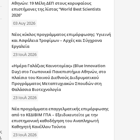
Αθηνών: 19 Μέλη ΔΕΠ στους κορυφαίους
επιστήμονες της λίστας “World Best Scientists
2026”
03 Αυγ 2026
Νέος κύκλος προγράμματος επιμόρφωσης: Υγιεινή
και Ασφάλεια Τροφίμων – Αρχές και Σύγχρονα
Εργαλεία
23 Ιουλ 2026
«Ημέρα Γαλάζιας Καινοτομίας» (Blue Innovation
Day) στο Γεωπονικό Πανεπιστήμιο Αθηνών, στο
πλαίσιο του Κοινού Διεθνούς Διιδρυματικού
Προγράμματος Μεταπτυχιακών Σπουδών στη
Θαλάσσια Βιοτεχνολογία
23 Ιουλ 2026
Νέα προγράμματα επαγγελματικής επιμόρφωσης
από το ΚΕΔΙΒΙΜ ΓΠΑ – Εξειδικευτείτε με την
επιστημονική καθοδήγηση του Αναπληρωτή
Καθηγητή Κανέλλου Τούντα
ς
23 Ιουλ 2026
,