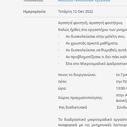
Τοποθεσία:
Αίθουσα Πολλαπλών Χρήσεων
Ημερομηνία:
Τετάρτη 12 Οκτ 2022
Αγαπητέ φοιτητή, αγαπητή φοιτήτρια,
Καλώς ήρθες στο εργαστήριο των μνημο
· Αν δυσκολεύεσαι στην μελέτη σου,
· Αν χρωστάς αρκετά μαθήματα,
· Αν δυσκολεύεσαι να θυμηθείς αυτά 
· Αν προβληματίζεσαι τι δεν πάει καλά 
· Έλα στο Μικροομαδικό Διαδραστικό
ποιος το διοργανώνει:
το Γρ
πότε:
την Π
ώρα:
13:00-
στην 
Χώρος πραγματοποίησης:
Διοική
Και διαδικτυακά
Σύνδεσ
Το διαδραστικό μικροομαδικό εργαστή
αναφορικά με τις μνημονικές λειτου