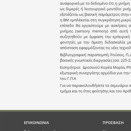
αναφορικά με το δεδομένο ότι η μνήμη 
ως διμερές ή λειτουργικό μοντέλο μν
εξετάζεται ως βασική παράμετρος στην
η ΒΜ εμπλέκεται στη συγκράτηση μικρ
επίπεδο θα εργαστούμε με ασκήσεις α
μνήμης (sensory memory) από αυτή τ
συζητηθούν με έμφαση την εμπειρική 
φοιτητές με την άμεση διδασκαλία μ
απόσταση εφαρμόζοντας τις νέες τεχνολ
Βιβλιογραφική παραπομπή: Ρούσος, Π.,Λ
βασικές γνωστικές διεργασίες (σσ. 225-2
Εισηγήτρια: Δροσινού-Κορέα Μαρία, Ph
εξωτερική συνεργάτης αρμόδια για την
του Γ.Π.Α
Για να παρακολουθήσετε το σεμινάριο 
τμήμα και το έτος φοίτησης και τον Αρ
ΕΠΙΚΟΙΝΩΝΙΑ
ΠΡΟΣΒΑΣΗ