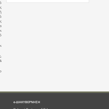
ό
ς
ή
ό
ς
α
ι
ό
ι
,
Δ
ο
e-ΔΙΑΚΥΒΕΡΝΗΣΗ