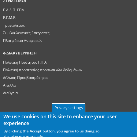
ΣΥΝΔΕΣΜΟΙ
Ε.Α.Δ.Π. ΓΠΑ
Ε.Γ.Μ.Ε.
Τριπτόλεμος
Συμβουλευτικές Επιτροπές
Πλατφόρμα Αναφορών
e-ΔΙΑΚΥΒΕΡΝΗΣΗ
Πολιτική Ποιότητας Γ.Π.Α
Πολιτική προστασίας προσωπικών δεδομένων
Δήλωση Προσβασιμότητας
Απέλλα
Διαύγεια
Privacy settings
We use cookies on this site to enhance your user
experience
Γεωπονικό Πανεπιστήμιο Αθηνών
Ιερά Οδός 75, ΤΚ 11855, Αθήνα
By clicking the Accept button, you agree to us doing so.
No, give me more info