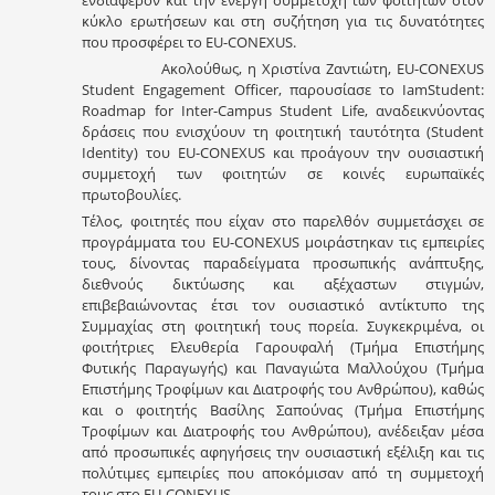
ενδιαφέρον και την ενεργή συμμετοχή των φοιτητών στον
κύκλο ερωτήσεων και στη συζήτηση για τις δυνατότητες
που προσφέρει το EU-CONEXUS.
Ακολούθως, η Χριστίνα Ζαντιώτη, EU-CONEXUS
Student Engagement Officer, παρουσίασε το IamStudent:
Roadmap for Inter-Campus Student Life, αναδεικνύοντας
δράσεις που ενισχύουν τη φοιτητική ταυτότητα (Student
Identity) του EU-CONEXUS και προάγουν την ουσιαστική
συμμετοχή των φοιτητών σε κοινές ευρωπαϊκές
πρωτοβουλίες.
Τέλος, φοιτητές που είχαν στο παρελθόν συμμετάσχει σε
προγράμματα του EU-CONEXUS μοιράστηκαν τις εμπειρίες
τους, δίνοντας παραδείγματα προσωπικής ανάπτυξης,
διεθνούς δικτύωσης και αξέχαστων στιγμών,
επιβεβαιώνοντας έτσι τον ουσιαστικό αντίκτυπο της
Συμμαχίας στη φοιτητική τους πορεία. Συγκεκριμένα, οι
φοιτήτριες Ελευθερία Γαρουφαλή (Τμήμα Επιστήμης
Φυτικής Παραγωγής) και Παναγιώτα Μαλλούχου (Τμήμα
Επιστήμης Τροφίμων και Διατροφής του Ανθρώπου), καθώς
και ο φοιτητής Βασίλης Σαπούνας (Τμήμα Επιστήμης
Τροφίμων και Διατροφής του Ανθρώπου), ανέδειξαν μέσα
από προσωπικές αφηγήσεις την ουσιαστική εξέλιξη και τις
πολύτιμες εμπειρίες που αποκόμισαν από τη συμμετοχή
τους στο EU-CONEXUS.