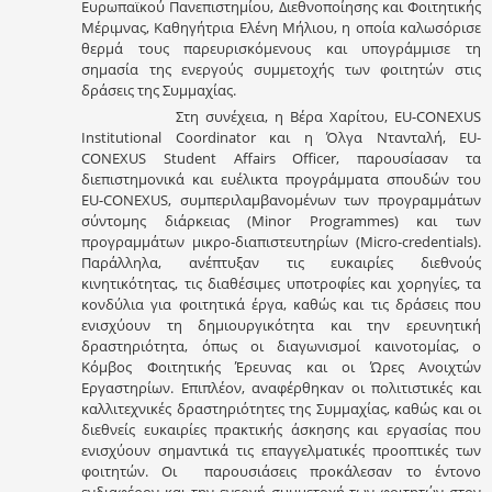
Ευρωπαϊκού Πανεπιστημίου, Διεθνοποίησης και Φοιτητικής
Μέριμνας, Καθηγήτρια Ελένη Μήλιου, η οποία καλωσόρισε
θερμά τους παρευρισκόμενους και υπογράμμισε τη
σημασία της ενεργούς συμμετοχής των φοιτητών στις
δράσεις της Συμμαχίας.
Στη συνέχεια, η Βέρα Χαρίτου, EU-CONEXUS
Institutional Coordinator και η Όλγα Ντανταλή, EU-
CONEXUS Student Affairs Officer, παρουσίασαν τα
διεπιστημονικά και ευέλικτα προγράμματα σπουδών του
EU-CONEXUS, συμπεριλαμβανομένων των προγραμμάτων
σύντομης διάρκειας (Minor Programmes) και των
προγραμμάτων μικρο-διαπιστευτηρίων (Micro-credentials).
Παράλληλα, ανέπτυξαν τις ευκαιρίες διεθνούς
κινητικότητας, τις διαθέσιμες υποτροφίες και χορηγίες, τα
κονδύλια για φοιτητικά έργα, καθώς και τις δράσεις που
ενισχύουν τη δημιουργικότητα και την ερευνητική
δραστηριότητα, όπως οι διαγωνισμοί καινοτομίας, ο
Κόμβος Φοιτητικής Έρευνας και οι Ώρες Ανοιχτών
Εργαστηρίων. Επιπλέον, αναφέρθηκαν οι πολιτιστικές και
καλλιτεχνικές δραστηριότητες της Συμμαχίας, καθώς και οι
διεθνείς ευκαιρίες πρακτικής άσκησης και εργασίας που
ενισχύουν σημαντικά τις επαγγελματικές προοπτικές των
φοιτητών. Οι παρουσιάσεις προκάλεσαν το έντονο