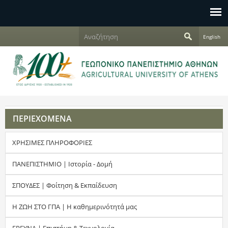
Jump to navigation
Α
English
ν
Φ
α
ζ
ό
ή
τ
ρ
η
σ
μ
η
ΠΕΡΙΕΧΟΜΕΝΑ
α
ΧΡΗΣΙΜΕΣ ΠΛΗΡΟΦΟΡΙΕΣ
α
ν
ΠΑΝΕΠΙΣΤΗΜΙΟ | Ιστορία - Δομή
α
ΣΠΟΥΔΕΣ | Φοίτηση & Εκπαίδευση
ζ
Η ΖΩΗ ΣΤΟ ΓΠΑ | Η καθημερινότητά μας
ή
ΕΡΕΥΝΑ | Επιστήμη & Τεχνολογία