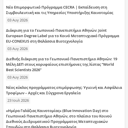
Νέο Επιμορφωτικό Πρόγραμμα CECRA | Εκπαίδευση στη
Συμβουλευτική και τις Υπηρεσίες Υποστήριξης Καινοτομίας
03 Αυγ 2026
Διάκριση για το Γεωπονικό Πανεπιστήμιο Αθηνών: Joint
European Degree Label για το Κοινό Μεταπτυχιακό Πρόγραμμα
EU-CONEXUS στη Θαλάσσια Βιοτεχνολογία
03 Αυγ 2026
Διεθνής διάκριση για το Γεωπονικό Πανεπιστήμιο Αθηνών: 19
Μέλη ΔΕΠ στους κορυφαίους επιστήμονες της λίστας “World
Best Scientists 2026”
03 Αυγ 2026
Νέος κύκλος προγράμματος επιμόρφωσης: Υγιεινή και Ασφάλεια
Τροφίμων – Αρχές και Σύγχρονα Εργαλεία
23 Ιουλ 2026
«Ημέρα Γαλάζιας Καινοτομίας» (Blue Innovation Day) στο
Γεωπονικό Πανεπιστήμιο Αθηνών, στο πλαίσιο του Κοινού
Διεθνούς Διιδρυματικού Προγράμματος Μεταπτυχιακών
Σπουδών στη Θαλάσσια Βιοτεχνολογία