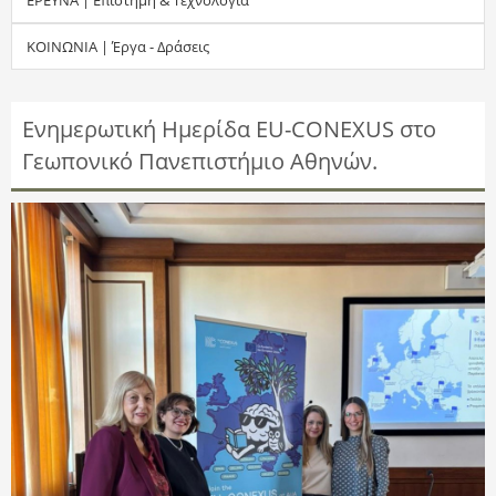
τ
ΚΟΙΝΩΝΙΑ | Έργα - Δράσεις
η
σ
Ενημερωτική Ημερίδα EU-CONEXUS στο
Γεωπονικό Πανεπιστήμιο Αθηνών.
η
ς