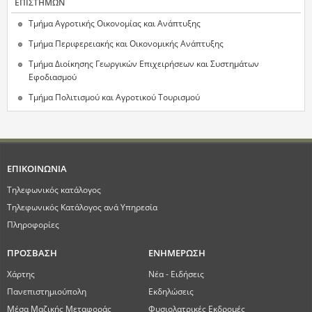
ΕΠΙΣΤΗΜΩΝ
Τμήμα Αγροτικής Οικονομίας και Ανάπτυξης
Τμήμα Περιφερειακής και Οικονομικής Ανάπτυξης
Τμήμα Διοίκησης Γεωργικών Επιχειρήσεων και Συστημάτων
Εφοδιασμού
Τμήμα Πολιτισμού και Αγροτικού Τουρισμού
ΕΠΙΚΟΙΝΩΝΙΑ
Τηλεφωνικός κατάλογος
Τηλεφωνικός Κατάλογος ανά Υπηρεσία
Πληροφορίες
ΠΡΟΣΒΑΣΗ
ΕΝΗΜΕΡΩΣΗ
Χάρτης
Νέα - Ειδήσεις
Πανεπιστημιούπολη
Εκδηλώσεις
Μέσα Μαζικής Μεταφοράς
Φυσιολατρικές Εκδρομές