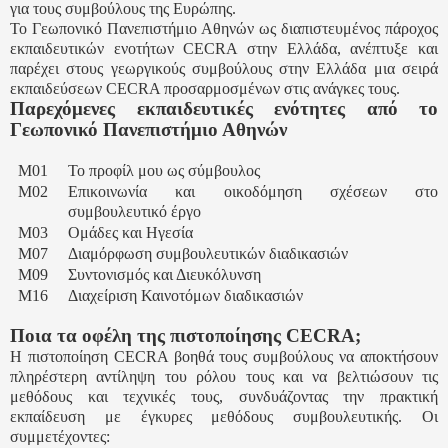
για τους συμβούλους της Ευρώπης.
Το Γεωπονικό Πανεπιστήμιο Αθηνών ως διαπιστευμένος πάροχος
εκπαιδευτικών ενοτήτων CECRA στην Ελλάδα, ανέπτυξε και
παρέχει στους γεωργικούς συμβούλους στην Ελλάδα μια σειρά
εκπαιδεύσεων CECRA προσαρμοσμένων στις ανάγκες τους.
Παρεχόμενες εκπαιδευτικές ενότητες από το
Γεωπονικό Πανεπιστήμιο Αθηνών
M01
Το προφίλ μου ως σύμβουλος
M02
Επικοινωνία και οικοδόμηση σχέσεων στο
συμβουλευτικό έργο
M03
Ομάδες και Ηγεσία
M07
Διαμόρφωση συμβουλευτικών διαδικασιών
M09
Συντονισμός και Διευκόλυνση
Μ16
Διαχείριση Καινοτόμων διαδικασιών
Ποια τα οφέλη της πιστοποίησης
CECRA
;
Η πιστοποίηση CECRA βοηθά τους συμβούλους να αποκτήσουν
πληρέστερη αντίληψη του ρόλου τους και να βελτιώσουν τις
μεθόδους και τεχνικές τους, συνδυάζοντας την πρακτική
εκπαίδευση με έγκυρες μεθόδους συμβουλευτικής. Οι
συμμετέχοντες: