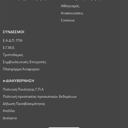
Αθλητισμός
Ανακοινώσεις
Conexus
ΣΥΝΔΕΣΜΟΙ
Ε.Α.Δ.Π. ΓΠΑ
Ε.Γ.Μ.Ε.
Τριπτόλεμος
Συμβουλευτικές Επιτροπές
Πλατφόρμα Αναφορών
e-ΔΙΑΚΥΒΕΡΝΗΣΗ
Πολιτική Ποιότητας Γ.Π.Α
Πολιτική προστασίας προσωπικών δεδομένων
Δήλωση Προσβασιμότητας
Απέλλα
Διαύγεια