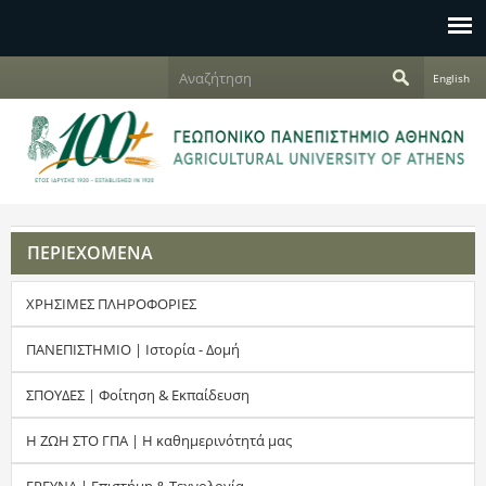
Jump to navigation
Α
English
ν
Φ
α
ζ
ό
ή
τ
ρ
η
σ
μ
η
ΠΕΡΙΕΧΟΜΕΝΑ
α
ΧΡΗΣΙΜΕΣ ΠΛΗΡΟΦΟΡΙΕΣ
α
ν
ΠΑΝΕΠΙΣΤΗΜΙΟ | Ιστορία - Δομή
α
ΣΠΟΥΔΕΣ | Φοίτηση & Εκπαίδευση
ζ
Η ΖΩΗ ΣΤΟ ΓΠΑ | Η καθημερινότητά μας
ή
ΕΡΕΥΝΑ | Επιστήμη & Τεχνολογία