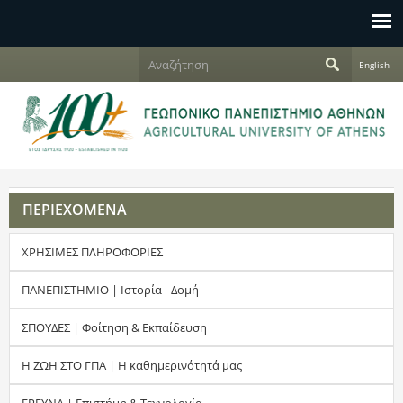
Jump to navigation
Α
English
ν
Φ
α
ζ
ό
ή
τ
ρ
η
σ
μ
η
ΠΕΡΙΕΧΟΜΕΝΑ
α
ΧΡΗΣΙΜΕΣ ΠΛΗΡΟΦΟΡΙΕΣ
α
ν
ΠΑΝΕΠΙΣΤΗΜΙΟ | Ιστορία - Δομή
α
ΣΠΟΥΔΕΣ | Φοίτηση & Εκπαίδευση
ζ
Η ΖΩΗ ΣΤΟ ΓΠΑ | Η καθημερινότητά μας
ή
ΕΡΕΥΝΑ | Επιστήμη & Τεχνολογία