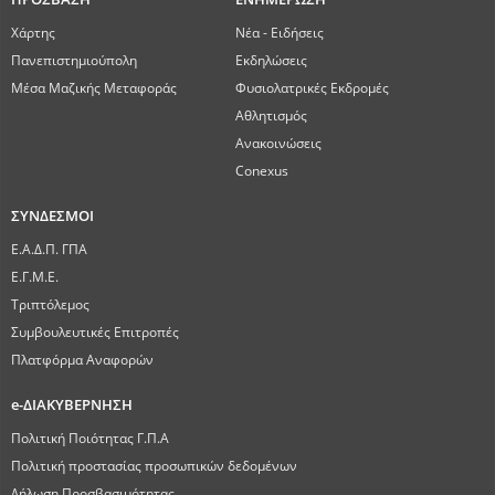
Χάρτης
Νέα - Ειδήσεις
Πανεπιστημιούπολη
Εκδηλώσεις
Μέσα Μαζικής Μεταφοράς
Φυσιολατρικές Εκδρομές
Αθλητισμός
Ανακοινώσεις
Conexus
ΣΥΝΔΕΣΜΟΙ
Ε.Α.Δ.Π. ΓΠΑ
Ε.Γ.Μ.Ε.
Τριπτόλεμος
Συμβουλευτικές Επιτροπές
Πλατφόρμα Αναφορών
e-ΔΙΑΚΥΒΕΡΝΗΣΗ
Πολιτική Ποιότητας Γ.Π.Α
Πολιτική προστασίας προσωπικών δεδομένων
Δήλωση Προσβασιμότητας