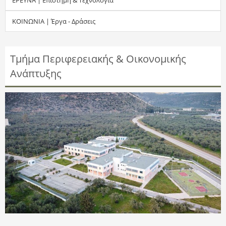
τ
ΚΟΙΝΩΝΙΑ | Έργα - Δράσεις
η
σ
Τμήμα Περιφερειακής & Οικονομικής
Ανάπτυξης
η
ς