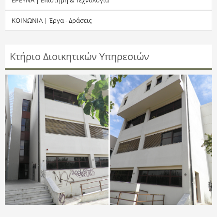
τ
ΚΟΙΝΩΝΙΑ | Έργα - Δράσεις
η
σ
Κτήριο Διοικητικών Υπηρεσιών
η
ς