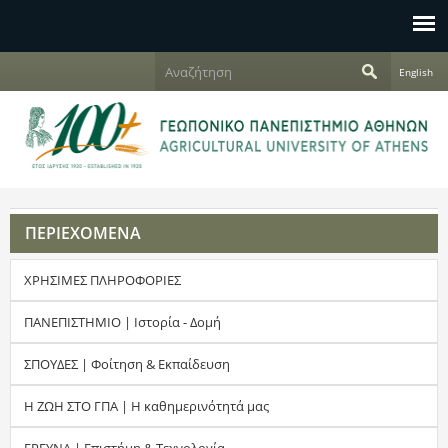
Jump to navigation
Α
English
ν
Φ
α
ζ
ό
ή
τ
ρ
η
σ
μ
η
ΠΕΡΙΕΧΟΜΕΝΑ
α
ΧΡΗΣΙΜΕΣ ΠΛΗΡΟΦΟΡΙΕΣ
α
ν
ΠΑΝΕΠΙΣΤΗΜΙΟ | Ιστορία - Δομή
α
ΣΠΟΥΔΕΣ | Φοίτηση & Εκπαίδευση
ζ
Η ΖΩΗ ΣΤΟ ΓΠΑ | Η καθημερινότητά μας
ή
ΕΡΕΥΝΑ | Επιστήμη & Τεχνολογία