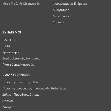
Μέσα Μαζικής Μεταφοράς
Φυσιολατρικές Εκδρομές
Αθλητισμός
Ανακοινώσεις
Conexus
ΣΥΝΔΕΣΜΟΙ
Ε.Α.Δ.Π. ΓΠΑ
Ε.Γ.Μ.Ε.
Τριπτόλεμος
Συμβουλευτικές Επιτροπές
Πλατφόρμα Αναφορών
e-ΔΙΑΚΥΒΕΡΝΗΣΗ
Πολιτική Ποιότητας Γ.Π.Α
Πολιτική προστασίας προσωπικών δεδομένων
Δήλωση Προσβασιμότητας
Απέλλα
Διαύγεια