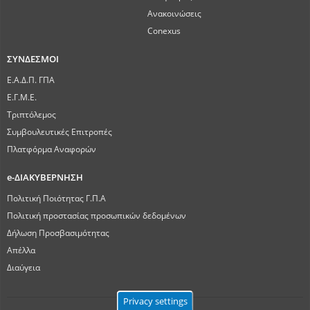
Ανακοινώσεις
Conexus
ΣΥΝΔΕΣΜΟΙ
Ε.Α.Δ.Π. ΓΠΑ
Ε.Γ.Μ.Ε.
Τριπτόλεμος
Συμβουλευτικές Επιτροπές
Πλατφόρμα Αναφορών
e-ΔΙΑΚΥΒΕΡΝΗΣΗ
Πολιτική Ποιότητας Γ.Π.Α
Πολιτική προστασίας προσωπικών δεδομένων
Δήλωση Προσβασιμότητας
Απέλλα
Διαύγεια
Privacy settings