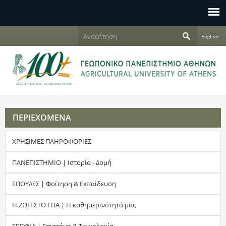
Jump to navigation
Α
English
ν
Φ
α
ζ
ό
ή
τ
ρ
η
σ
μ
η
ΠΕΡΙΕΧΟΜΕΝΑ
α
ΧΡΗΣΙΜΕΣ ΠΛΗΡΟΦΟΡΙΕΣ
α
ν
ΠΑΝΕΠΙΣΤΗΜΙΟ | Ιστορία - Δομή
α
ΣΠΟΥΔΕΣ | Φοίτηση & Εκπαίδευση
ζ
Η ΖΩΗ ΣΤΟ ΓΠΑ | Η καθημερινότητά μας
ή
ΕΡΕΥΝΑ | Επιστήμη & Τεχνολογία