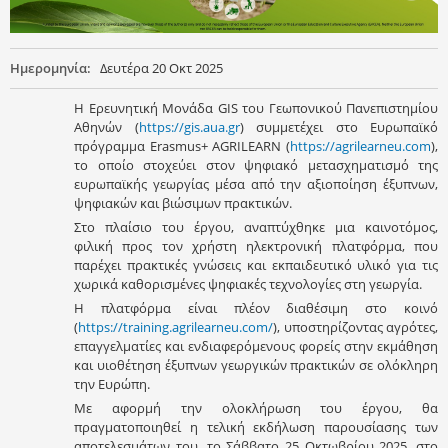
Ημερομηνία:
Δευτέρα 20 Οκτ 2025
Η Ερευνητική Μονάδα GIS του Γεωπονικού Πανεπιστημίου
Αθηνών (
https://gis.aua.gr
) συμμετέχει στο Ευρωπαϊκό
πρόγραμμα Erasmus+ AGRILEARN (
https://agrilearneu.com
),
το οποίο στοχεύει στον ψηφιακό μετασχηματισμό της
ευρωπαϊκής γεωργίας μέσα από την αξιοποίηση έξυπνων,
ψηφιακών και βιώσιμων πρακτικών.
Στο πλαίσιο του έργου, αναπτύχθηκε μια καινοτόμος,
φιλική προς τον χρήστη ηλεκτρονική πλατφόρμα, που
παρέχει πρακτικές γνώσεις και εκπαιδευτικό υλικό για τις
χωρικά καθορισμένες ψηφιακές τεχνολογίες στη γεωργία.
Η πλατφόρμα είναι πλέον διαθέσιμη στο κοινό
(
https://training.agrilearneu.com/
), υποστηρίζοντας αγρότες,
επαγγελματίες και ενδιαφερόμενους φορείς στην εκμάθηση
και υιοθέτηση έξυπνων γεωργικών πρακτικών σε ολόκληρη
την Ευρώπη.
Με αφορμή την ολοκλήρωση του έργου, θα
πραγματοποιηθεί η τελική εκδήλωση παρουσίασης των
αποτελεσμάτων του, το Σάββατο 25 Οκτωβρίου 2025, στο