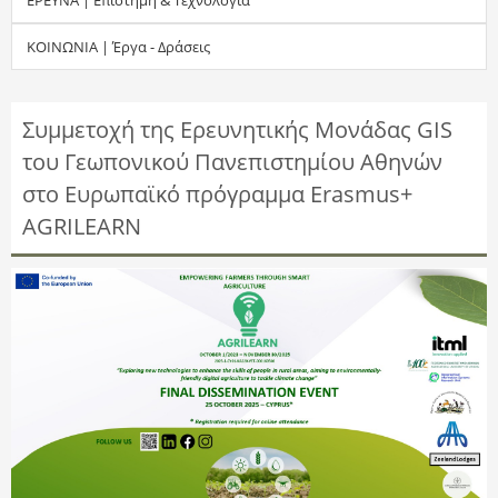
τ
ΚΟΙΝΩΝΙΑ | Έργα - Δράσεις
η
σ
Συμμετοχή της Ερευνητικής Μονάδας GIS
του Γεωπονικού Πανεπιστημίου Αθηνών
η
στο Ευρωπαϊκό πρόγραμμα Erasmus+
ς
AGRILEARN