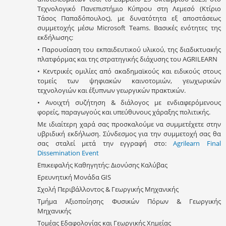
Τεχνολογικό Πανεπιστήμιο Κύπρου στη Λεμεσό (Κτίριο
Τάσος Παπαδόπουλος), με δυνατότητα εξ αποστάσεως
συμμετοχής μέσω Microsoft Teams. Βασικές ενότητες της
εκδήλωσης:
• Παρουσίαση του εκπαιδευτικού υλικού, της διαδικτυακής
πλατφόρμας και της στρατηγικής διάχυσης του AGRILEARN
• Κεντρικές ομιλίες από ακαδημαϊκούς και ειδικούς στους
τομείς των ψηφιακών καινοτομιών, γεωχωρικών
τεχνολογιών και έξυπνων γεωργικών πρακτικών.
• Ανοιχτή συζήτηση & διάλογος με ενδιαφερόμενους
φορείς, παραγωγούς και υπεύθυνους χάραξης πολιτικής.
Με ιδιαίτερη χαρά σας προσκαλούμε να συμμετέχετε στην
υβριδική εκδήλωση. Σύνδεσμος για την συμμετοχή σας θα
σας σταλεί μετά την εγγραφή στο:
Agrilearn Final
Dissemination Event
Επικεφαλής Καθηγητής: Διονύσης Καλύβας
Ερευνητική Μονάδα GIS
Σχολή Περιβάλλοντος & Γεωργικής Μηχανικής
Τμήμα Αξιοποίησης Φυσικών Πόρων & Γεωργικής
Μηχανικής
Τομέας Εδαφολογίας και Γεωργικής Χημείας