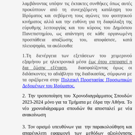
λαμβάνοντας υπόψιν τις έκτακτες συνθήκες όπως αυτές
προκύπτουν από τη συνεχιζόμενη κατάληψη του
Ιδρύματος και σεβόμενη τους αγώνες του φοιτητικού
κινήματος αλλά και την ευθύνη για τη διαφύλαξη της
εύρυθμης λειτουργίας και του κύρους του Δημόσιου
Πανεπιστημίου, ως απάντηση σε κάθε οργανωμένη
προσπάθεια απαξίωσης του, αποφάσισε, κατά
πλειοψηφία, τα ακόλουθα:
1.Τη διενέργεια των εξετάσεων του χειμερινού
εξαμήνου με ηλεκτρονικά μέσα
έως ότου επιτραπεί η
δια ζώσης εξέταση
, διασφαλίζοντας όμως οι
διδάσκοντες το αδιάβλητο της διαδικασίας, σύμφωνα με
τα οριζόμενα στην
Πολιτική
Προστασίας Προσωπικών
Δεδομένων του Ιδρύματος
.
2. Την τροποποίηση του Χρονοδιαγράμματος Σπουδών
2023-2024 μόνο για τα Τμήματα με έδρα την Αθήνα. Το
νέο χρονοδιάγραμμα σπουδών θα αποσταλεί με νέα
ανακοίνωση
3. Τον ορισμό
υπευθύνων για την παρακολούθηση και
απαρέγκλιτη εφαρμογή των μεθόδων αξιολόγησης