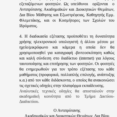
εξεταζόμενων φοιτητών. Ως υπεύθυνοι ορίζονται ο
Αντιπρύτανης
Ακαδημαϊκών και Διοικητικών Θεμάτων,
Δια Βίου Μάθησης και Εξωστρέφειας, Καθηγητής Εμμ.
Φλεμετάκης,
και οι Κοσμήτορες των Σχολών του
Ιδρύματος.
4. Η διαδικασία εξέτασης προϋποθέτει τη δυνατότητα
χρήσης ηλεκτρονικού υπολογιστή ή άλλου μέσου με
ηχείο/μικρόφωνο και κάμερα η οποία δεν θα
χρησιμοποιηθεί για καταγραφή -βιντεοσκόπηση καθώς
και καλή σύνδεση στο διαδίκτυο (internet) για λόγους
ταυτοποίησης και επιτήρησης των φοιτητών. Οι φοιτητές
θα ενημερωθούν για τον τρόπο εξέτασης του κάθε
μαθήματος (προφορικά, πολλαπλής επιλογής, ανάπτυξης
κ.α.) από τον κάθε διδάσκοντα, ο οποίος θα ανακοινώσει
τις σχετικές οδηγίες στην πλατφόρμα εκπαίδευσης.
Αναλυτικές τεχνικές οδηγίες θα αποσταλούν στην
ακαδημαϊκή κοινότητα από το Τμήμα Δικτύου-
Διαδικτύου.
Ο Αντιπρύτανης
Ακαδημαϊκών και Διοικητικών Θεμάτων, Δια Βίου