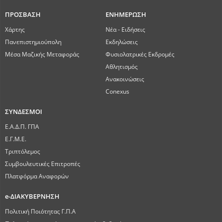
ΠΡΟΣΒΑΣΗ
ΕΝΗΜΕΡΩΣΗ
Χάρτης
Νέα - Ειδήσεις
Πανεπιστημιούπολη
Εκδηλώσεις
Μέσα Μαζικής Μεταφοράς
Φυσιολατρικές Εκδρομές
Αθλητισμός
Ανακοινώσεις
Conexus
ΣΥΝΔΕΣΜΟΙ
Ε.Α.Δ.Π. ΓΠΑ
Ε.Γ.Μ.Ε.
Τριπτόλεμος
Συμβουλευτικές Επιτροπές
Πλατφόρμα Αναφορών
e-ΔΙΑΚΥΒΕΡΝΗΣΗ
Πολιτική Ποιότητας Γ.Π.Α