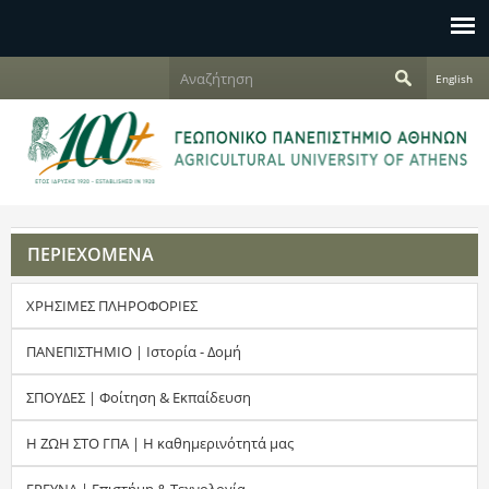
Jump to navigation
Α
English
ν
Φ
α
ζ
ό
ή
τ
ρ
η
σ
μ
η
ΠΕΡΙΕΧΟΜΕΝΑ
α
ΧΡΗΣΙΜΕΣ ΠΛΗΡΟΦΟΡΙΕΣ
α
ν
ΠΑΝΕΠΙΣΤΗΜΙΟ | Ιστορία - Δομή
α
ΣΠΟΥΔΕΣ | Φοίτηση & Εκπαίδευση
ζ
Η ΖΩΗ ΣΤΟ ΓΠΑ | Η καθημερινότητά μας
ή
ΕΡΕΥΝΑ | Επιστήμη & Τεχνολογία