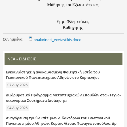
Μάθησης και Εξωστρέφειας
Ε
μμ
. Φλεμετάκης
Καθηγητής
Συνημμένα:
anakoinosi_exetastikis.docx
ΝΕΑ - ΕΙΔΗΣΕΙΣ
Εγκαινιάστηκε η ανακαινισμένη Φοιτητική Εστία του
Γεωπονικού Πανεπιστημίου Αθηνών στο Καρπενήσι
07 Αυγ 2026
Διιδρυματικό Πρόγραμμα Μεταπτυχιακών Σπουδών στα «Τεχνο-
οικονομικά Συστήματα Διοίκησης»
04 Αυγ 2026
Αναγόρευση τριών Επίτιμων Διδακτόρων του Γεωπονικού
Πανεπιστημίου Αθηνών: Κυρίας Λίτσας Παναγιωτοπούλου, Δρ.