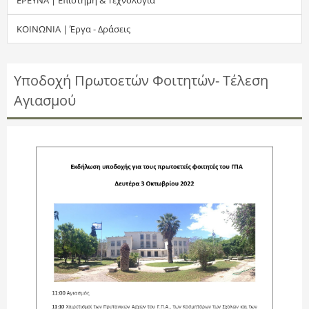
τ
ΚΟΙΝΩΝΙΑ | Έργα - Δράσεις
η
σ
Υποδοχή Πρωτοετών Φοιτητών- Τέλεση
Αγιασμού
η
ς