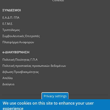
ΣΥΝΔΕΣΜΟΙ
Ε.Α.Δ.Π. ΓΠΑ
Ε.Γ.Μ.Ε.
Τριπτόλεμος
Συμβουλευτικές Επιτροπές
Πλατφόρμα Αναφορών
e-ΔΙΑΚΥΒΕΡΝΗΣΗ
Πολιτική Ποιότητας Γ.Π.Α
Πολιτική προστασίας προσωπικών δεδομένων
Δήλωση Προσβασιμότητας
Απέλλα
Διαύγεια
Privacy settings
We use cookies on this site to enhance your user
experience