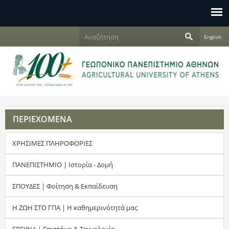
Jump to navigation
Α
English
ν
Φ
α
ζ
ό
ή
τ
ρ
η
σ
μ
η
ΠΕΡΙΕΧΟΜΕΝΑ
α
ΧΡΗΣΙΜΕΣ ΠΛΗΡΟΦΟΡΙΕΣ
α
ν
ΠΑΝΕΠΙΣΤΗΜΙΟ | Ιστορία - Δομή
α
ΣΠΟΥΔΕΣ | Φοίτηση & Εκπαίδευση
ζ
Η ΖΩΗ ΣΤΟ ΓΠΑ | Η καθημερινότητά μας
ή
ΕΡΕΥΝΑ | Επιστήμη & Τεχνολογία