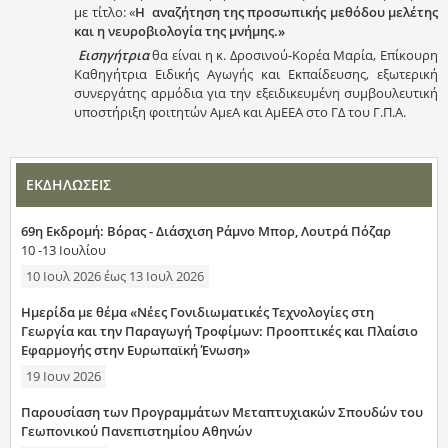
με τίτλο: «
Η αναζήτηση της προσωπικής μεθόδου μελέτης
και η νευροβιολογία της μνήμης.»
Εισηγήτρια
θα είναι η κ. Δροσινού-Κορέα Μαρία, Επίκουρη
Καθηγήτρια Ειδικής Αγωγής και Εκπαίδευσης, εξωτερική
συνεργάτης αρμόδια για την εξειδικευμένη συμβουλευτική
υποστήριξη φοιτητών ΑμεΑ και ΑμΕΕΑ στο ΓΔ του Γ.Π.Α.
ΕΚΔΗΛΩΣΕΙΣ
69η Εκδρομή: Βόρας - Διάσχιση Ράμνο Μπορ, Λουτρά Πόζαρ
10 -13 Ιουλίου
10 Ιουλ 2026
έως
13 Ιουλ 2026
Ημερίδα με θέμα «Νέες Γονιδιωματικές Τεχνολογίες στη
Γεωργία και την Παραγωγή Τροφίμων: Προοπτικές και Πλαίσιο
Εφαρμογής στην Ευρωπαϊκή Ένωση»
19 Ιουν 2026
Παρουσίαση των Προγραμμάτων Μεταπτυχιακών Σπουδών του
Γεωπονικού Πανεπιστημίου Αθηνών