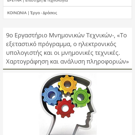
τ
ΚΟΙΝΩΝΙΑ | Έργα - Δράσεις
η
σ
9ο Εργαστήριο Μνημονικών Τεχνικών-, «Το
εξεταστικό πρόγραμμα, ο ηλεκτρονικός
η
υπολογιστής και οι μνημονικές τεχνικές.
ς
Χαρτογράφηση και ανάλυση πληροφοριών»