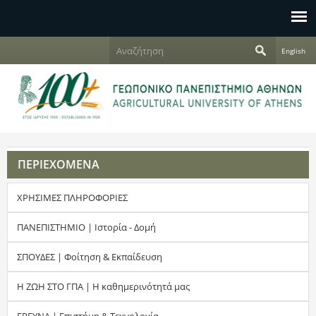
Jump to navigation
Α
English
ν
Φ
α
ζ
ό
ή
τ
ρ
η
σ
μ
η
ΠΕΡΙΕΧΟΜΕΝΑ
α
ΧΡΗΣΙΜΕΣ ΠΛΗΡΟΦΟΡΙΕΣ
α
ν
ΠΑΝΕΠΙΣΤΗΜΙΟ | Ιστορία - Δομή
α
ΣΠΟΥΔΕΣ | Φοίτηση & Εκπαίδευση
ζ
Η ΖΩΗ ΣΤΟ ΓΠΑ | Η καθημερινότητά μας
ή
ΕΡΕΥΝΑ | Επιστήμη & Τεχνολογία