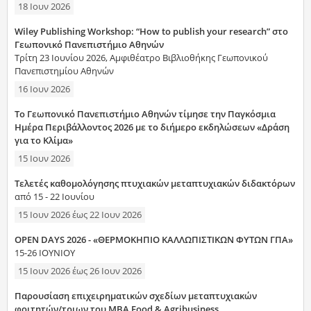
18 Ιουν 2026
Wiley Publishing Workshop: “How to publish your research” στο
Γεωπονικό Πανεπιστήμιο Αθηνών
Τρίτη 23 Ιουνίου 2026, Αμφιθέατρο Βιβλιοθήκης Γεωπονικού
Πανεπιστημίου Αθηνών
16 Ιουν 2026
Το Γεωπονικό Πανεπιστήμιο Αθηνών τίμησε την Παγκόσμια
Ημέρα Περιβάλλοντος 2026 με το διήμερο εκδηλώσεων «Δράση
για το Κλίμα»
15 Ιουν 2026
Τελετές καθομολόγησης πτυχιακών μεταπτυχιακών διδακτόρων
από 15 - 22 Ιουνίου
15 Ιουν 2026
έως
22 Ιουν 2026
OPEN DAYS 2026 - «ΘΕΡΜΟΚΗΠΙΟ ΚΑΛΛΩΠΙΣΤΙΚΩΝ ΦΥΤΩΝ ΓΠΑ»
15-26 ΙΟΥΝΙΟΥ
15 Ιουν 2026
έως
26 Ιουν 2026
Παρουσίαση επιχειρηματικών σχεδίων μεταπτυχιακών
φοιτητών/τριων του MBA Food & Agribusiness