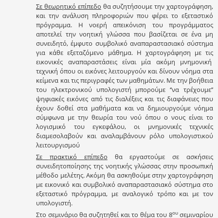
Σε θεωρητικό επίπεδο
θα συζητήσουμε την χαρτογράφηση,
και την ανάλυση πληροφοριών που φέρει το εξεταστικό
πρόγραμμα. Η νοερή απεικόνιση του προγράμματος
αποτελεί την νοητική γλώσσα που βασίζεται σε ένα μη
συνειδητό, έμφυτο συμβολικό αναπαραστασιακό σύστημα
για κάθε εξεταζόμενο μάθημα. Η χαρτογράφηση με τις
εικονικές αναπαραστάσεις είναι μία ακόμη μνημονική
τεχνική όπου οι εικόνες λειτουργούν και δίνουν νόημα στα
κείμενα και τις περιγραφές των μαθημάτων. Με την βοήθεια
του ηλεκτρονικού υπολογιστή μπορούμε ‘’να τρέχουμε’’
ψηφιακές εικόνες από τις διαλέξεις και τις διαφάνειες που
έχουν δοθεί στα μαθήματα και να δημιουργούμε νόημα
σύμφωνα με την θεωρία του νού όπου ο νους είναι το
λογισμικό του εγκεφάλου, οι μνημονικές τεχνικές
διαμεσολαβούν και αναλαμβάνουν ρόλο υπολογιστικού
λειτουργισμού
Σε πρακτικό επίπεδο
θα εργαστούμε σε ασκήσεις
συνειδητοποίησης της νοητικής γλώσσας στην προσωπική
μέθοδο μελέτης. Ακόμη θα ασκηθούμε στην χαρτογράφηση
με εικονικό και συμβολικό αναπαραστασιακό σύστημα στο
εξεταστικό πρόγραμμα, με αναλογικό τρόπο και με τον
υπολογιστή.
ου
Στο σεμινάριο θα συζητηθεί και το θέμα του 8
σεμιναρίου