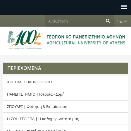
Jump to navigation
Α
English
ν
Φ
α
ζ
ό
ή
τ
ρ
η
σ
μ
η
ΠΕΡΙΕΧΟΜΕΝΑ
α
ΧΡΗΣΙΜΕΣ ΠΛΗΡΟΦΟΡΙΕΣ
α
ν
ΠΑΝΕΠΙΣΤΗΜΙΟ | Ιστορία - Δομή
α
ΣΠΟΥΔΕΣ | Φοίτηση & Εκπαίδευση
ζ
Η ΖΩΗ ΣΤΟ ΓΠΑ | Η καθημερινότητά μας
ή
ΕΡΕΥΝΑ | Επιστήμη & Τεχνολογία