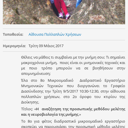
Τοποθεσία:
Αίθουσα Πολλαπλών Χρήσεων
Ημερομηνία:
Τρίτη 09 Μάιος 2017
Θέλεις να μάθεις τι συμβαίνει με την μνήμη σου; Τι σημαίνει
μακροχρόνια μνήμη, ποιες είναι οι μνημονικές τεχνικές και
με ποιο τρόπο μπορούν να σε βοηθήσουν στην
απομνημόνευση;
Έλα στο 8ο Μικροομαδικό Διαδραστικό Εργαστήριο
Μνημονικών Τεχνικών που διοργανώνει το Γραφείο
Διασύνδεσης την Τρίτη 9/5/2017 10:30-12:30, στην αίθουσα
πολλαπλών χρήσεων, στο 2ο όροφο του κτιρίου της
Διοίκησης.
Τίτλος: «
Η αναζήτηση της προσωπικής μεθόδου μελέτης
και η νευροβιολογία της μνήμης
.»
Το 8ο για φέτος διαδραστικό μικροομαδικό εργαστήριο
σκοπεύει να παρουσιάσει την προσωπική μέθοδο μελέτης