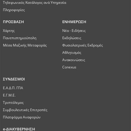
Τηλεφωνικός Κατάλογος ανά Υπηρεσία
Πληροφορίες
ΠΡΟΣΒΑΣΗ
ΕΝΗΜΕΡΩΣΗ
Χάρτης
Νέα - Ειδήσεις
Πανεπιστημιούπολη
Εκδηλώσεις
Μέσα Μαζικής Μεταφοράς
Φυσιολατρικές Εκδρομές
Αθλητισμός
Ανακοινώσεις
Conexus
ΣΥΝΔΕΣΜΟΙ
Ε.Α.Δ.Π. ΓΠΑ
Ε.Γ.Μ.Ε.
Τριπτόλεμος
Συμβουλευτικές Επιτροπές
Πλατφόρμα Αναφορών
e-ΔΙΑΚΥΒΕΡΝΗΣΗ