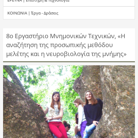
τ
ΚΟΙΝΩΝΙΑ | Έργα - Δράσεις
η
σ
8ο Εργαστήριο Μνημονικών Τεχνικών, «Η
αναζήτηση της προσωπικής μεθόδου
η
μελέτης και η νευροβιολογία της μνήμης»
ς