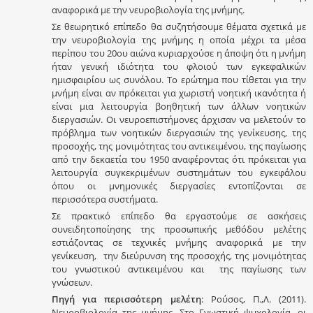
αναφορικά με την νευροβιολογία της μνήμης.
Σε θεωρητικό επίπεδο θα συζητήσουμε θέματα σχετικά με
την νευροβιολογία της μνήμης η οποία μέχρι τα μέσα
περίπου του 20ου αιώνα κυριαρχούσε η άποψη ότι η μνήμη
ήταν γενική ιδιότητα του φλοιού των εγκεφαλικών
ημισφαιρίου ως συνόλου. Το ερώτημα που τίθεται για την
μνήμη είναι αν πρόκειται για χωριστή νοητική ικανότητα ή
είναι μια λειτουργία βοηθητική των άλλων νοητικών
διεργασιών. Οι νευροεπιστήμονες άρχισαν να μελετούν το
πρόβλημα των νοητικών διεργασιών της γενίκευσης, της
προσοχής, της μονιμότητας του αντικειμένου, της παγίωσης
από την δεκαετία του 1950 αναφέροντας ότι πρόκειται για
λειτουργία συγκεκριμένων συστημάτων του εγκεφάλου
όπου οι μνημονικές διεργασίες εντοπίζονται σε
περισσότερα συστήματα.
Σε πρακτικό επίπεδο θα εργαστούμε σε ασκήσεις
συνειδητοποίησης της προσωπικής μεθόδου μελέτης
εστιάζοντας σε τεχνικές μνήμης αναφορικά με την
γενίκευση, την διεύρυνση της προσοχής, της μονιμότητας
του γνωστικού αντικειμένου και της παγίωσης των
γνώσεων.
Πηγή για περισσότερη μελέτη
: Ρούσος, Π.,Λ. (2011).
Νευροβιολογία της μνήμης. Στο Γνωστική ψυχολογία, οι