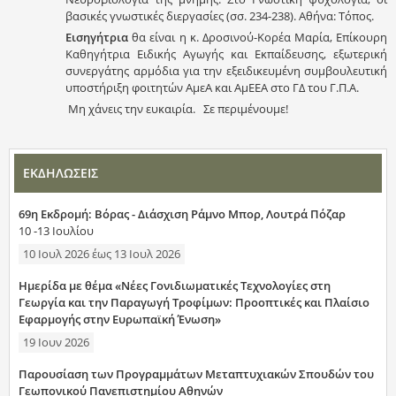
βασικές γνωστικές διεργασίες (σσ. 234-238). Αθήνα: Τόπος.
Εισηγήτρια
θα είναι η κ. Δροσινού-Κορέα Μαρία, Επίκουρη
Καθηγήτρια Ειδικής Αγωγής και Εκπαίδευσης, εξωτερική
συνεργάτης αρμόδια για την εξειδικευμένη συμβουλευτική
υποστήριξη φοιτητών ΑμεΑ και ΑμΕΕΑ στο ΓΔ του Γ.Π.Α.
Μη χάνεις την ευκαιρία. Σε περιμένουμε!
ΕΚΔΗΛΩΣΕΙΣ
69η Εκδρομή: Βόρας - Διάσχιση Ράμνο Μπορ, Λουτρά Πόζαρ
10 -13 Ιουλίου
10 Ιουλ 2026
έως
13 Ιουλ 2026
Ημερίδα με θέμα «Νέες Γονιδιωματικές Τεχνολογίες στη
Γεωργία και την Παραγωγή Τροφίμων: Προοπτικές και Πλαίσιο
Εφαρμογής στην Ευρωπαϊκή Ένωση»
19 Ιουν 2026
Παρουσίαση των Προγραμμάτων Μεταπτυχιακών Σπουδών του
Γεωπονικού Πανεπιστημίου Αθηνών