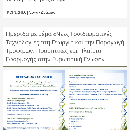
τ
ΚΟΙΝΩΝΙΑ | Έργα - Δράσεις
η
σ
Ημερίδα με θέμα «Νέες Γονιδιωματικές
Τεχνολογίες στη Γεωργία και την Παραγωγή
η
Τροφίμων: Προοπτικές και Πλαίσιο
ς
Εφαρμογής στην Ευρωπαϊκή Ένωση»