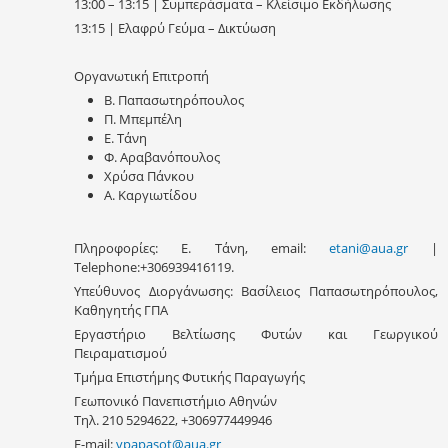
13:00 – 13:15 | Συμπεράσματα – Κλείσιμο Εκδήλωσης
13:15 | Ελαφρύ Γεύμα – Δικτύωση
Οργανωτική Επιτροπή
Β. Παπασωτηρόπουλος
Π. Μπεμπέλη
Ε. Τάνη
Φ. Αραβανόπουλος
Χρύσα Πάνκου
Α. Καργιωτίδου
Πληροφορίες: Ε. Τάνη, email:
etani@aua.gr
|
Telephone:+306939416119.
Υπεύθυνος Διοργάνωσης: Βασίλειος Παπασωτηρόπουλος,
Καθηγητής ΓΠΑ
Εργαστήριο Βελτίωσης Φυτών και Γεωργικού
Πειραματισμού
Τμήμα Επιστήμης Φυτικής Παραγωγής
Γεωπονικό Πανεπιστήμιο Αθηνών
Τηλ. 210 5294622, +306977449946
E-mail:
vpapasot@aua.gr