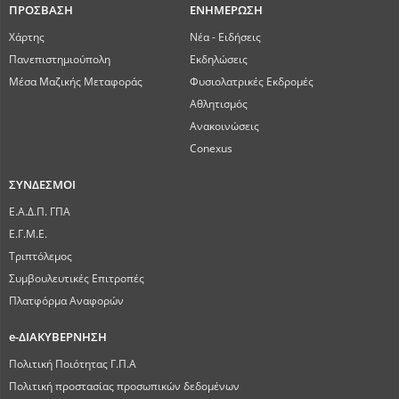
ΠΡΟΣΒΑΣΗ
ΕΝΗΜΕΡΩΣΗ
Χάρτης
Νέα - Ειδήσεις
Πανεπιστημιούπολη
Εκδηλώσεις
Μέσα Μαζικής Μεταφοράς
Φυσιολατρικές Εκδρομές
Αθλητισμός
Ανακοινώσεις
Conexus
ΣΥΝΔΕΣΜΟΙ
Ε.Α.Δ.Π. ΓΠΑ
Ε.Γ.Μ.Ε.
Τριπτόλεμος
Συμβουλευτικές Επιτροπές
Πλατφόρμα Αναφορών
e-ΔΙΑΚΥΒΕΡΝΗΣΗ
Πολιτική Ποιότητας Γ.Π.Α
Πολιτική προστασίας προσωπικών δεδομένων