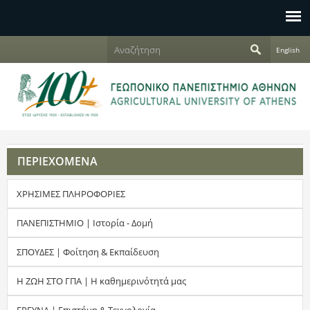
Jump to navigation
Α
English
ν
Φ
α
ζ
ό
ή
τ
ρ
η
σ
μ
η
ΠΕΡΙΕΧΟΜΕΝΑ
α
ΧΡΗΣΙΜΕΣ ΠΛΗΡΟΦΟΡΙΕΣ
α
ν
ΠΑΝΕΠΙΣΤΗΜΙΟ | Ιστορία - Δομή
α
ΣΠΟΥΔΕΣ | Φοίτηση & Εκπαίδευση
ζ
Η ΖΩΗ ΣΤΟ ΓΠΑ | Η καθημερινότητά μας
ή
ΕΡΕΥΝΑ | Επιστήμη & Τεχνολογία