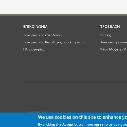
ΕΠΙΚΟΙΝΩΝΙΑ
ΠΡΟΣΒΑΣΗ
Τηλεφωνικός κατάλογος
Χάρτης
Τηλεφωνικός Κατάλογος ανά Υπηρεσία
Πανεπιστημιούπ
Πληροφορίες
Μέσα Μαζικής Μ
userway
We use cookies on this site to enhance y
By clicking the Accept button, you agree to us doing so