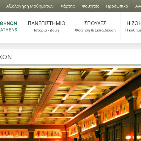
Jump to navigation
Αξιολόγηση Μαθημάτων
Χάρτης
Φοιτητές
Προσωπικό
Αν
ΠΑΝΕΠΙΣΤΗΜΙΟ
ΣΠΟΥΔΕΣ
Η ΖΩΗ
Ιστορία - Δομή
Φοίτηση & Εκπαίδευση
Η καθημ
ΥΧΩΝ