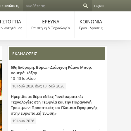
Α
ακοινώσεις
English
ν
Φ
α
ζ
 ΣΤΟ ΓΠΑ
ΕΡΕΥΝΑ
ΚΟΙΝΩΝΙΑ
ό
ή
ερινότητά μας
Επιστήμη & Τεχνολογία
Έργα - Δράσεις
τ
ρ
η
σ
μ
η
ΕΚΔΗΛΩΣΕΙΣ
α
69η Εκδρομή: Βόρας - Διάσχιση Ράμνο Μπορ,
α
Λουτρά Πόζαρ
10 -13 Ιουλίου
ν
10 Ιουλ 2026
έως
13 Ιουλ 2026
α
Ημερίδα με θέμα «Νέες Γονιδιωματικές
ζ
Τεχνολογίες στη Γεωργία και την Παραγωγή
Τροφίμων: Προοπτικές και Πλαίσιο Εφαρμογής
ή
στην Ευρωπαϊκή Ένωση»
19 Ιουν 2026
τ