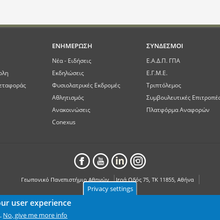
ΕΝΗΜΕΡΩΣΗ
ΣΥΝΔΕΣΜΟΙ
Νέα - Ειδήσεις
Ε.Α.Δ.Π. ΓΠΑ
ολη
Εκδηλώσεις
Ε.Γ.Μ.Ε.
εταφοράς
Φυσιολατρικές Εκδρομές
Τριπτόλεμος
Αθλητισμός
Συμβουλευτικές Επιτροπέ
Ανακοινώσεις
Πλατφόρμα Αναφορών
Conexus
Γεωπονικό Πανεπιστήμιο Αθηνών
Ιερά Οδός 75, ΤΚ 11855, Αθήνα
Privacy settings
our user experience
No, give me more info
.