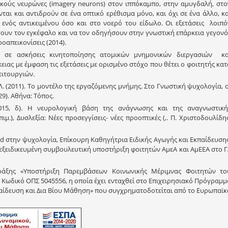
ικούς νευρώνες (imagery neurons) στον ιππόκαμπο, στην αμυγδαλή, στο
ται και αντιδρούν σε ένα οπτικό ερέθισμα μόνο, και όχι σε ένα άλλο, κα
ενός αντικειμένου όσο και στο νοερό του είδωλο. Οι εξετάσεις λοιπό
σουν τον εγκέφαλο και να τον οδηγήσουν στην γνωστική επάρκεια γεγονό
ροαπεικονίσεις (2014).
ε σε ασκήσεις κινητοποίησης ατομικών μνημονικών διεργασιών κα
ιας με έμφαση τις εξετάσεις με ορισμένο στόχο που θέτει ο φοιτητής κατ
ειτουργιών.
. (2011). Το μοντέλο της εργαζόμενης μνήμης. Στο Γνωστική ψυχολογία, ο
29). Αθήνα: Τόπος.
. (2015, δ). Η νευρολογική βάση της ανάγνωσης και της αναγνωστική
ιμ.), Δυσλεξία: Νέες προσεγγίσεις- νέες προοπτικές (,. Π. Χριστοδουλίδης
d στην ψυχολογία, Επίκουρη Καθηγήτρια Ειδικής Αγωγής και Εκπαίδευσης
 εξειδικευμένη συμβουλευτική υποστήριξη φοιτητών ΑμεΑ και ΑμΕΕΑ στο Γ
ράξης «Υποστήριξη Παρεμβάσεων Κοινωνικής Μέριμνας Φοιτητών το
Κωδικό ΟΠΣ 5045556, η οποία έχει ενταχθεί στο Επιχειρησιακό Πρόγραμμ
αίδευση και Δια Βίου Μάθηση» που συγχρηματοδοτείται από το Ευρωπαϊκ