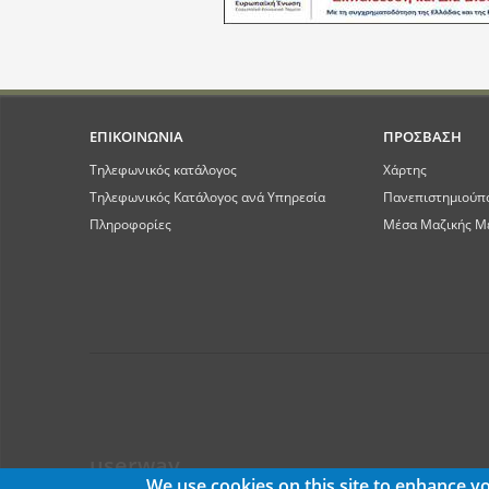
ΕΠΙΚΟΙΝΩΝΙΑ
ΠΡΟΣΒΑΣΗ
Τηλεφωνικός κατάλογος
Χάρτης
Τηλεφωνικός Κατάλογος ανά Υπηρεσία
Πανεπιστημιούπ
Πληροφορίες
Μέσα Μαζικής Μ
userway
We use cookies on this site to enhance y