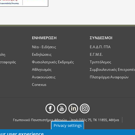
ΕΝΗΜΕΡΩΣΗ
ΣΥΝΔΕΣΜΟΙ
Νέα - Ειδήσεις
Ε.Α.Δ.Π. ΓΠΑ
ολη
Εκδηλώσεις
Ε.Γ.Μ.Ε.
εταφοράς
Φυσιολατρικές Εκδρομές
Τριπτόλεμος
Αθλητισμός
Συμβουλευτικές Επιτροπέ
Ανακοινώσεις
Πλατφόρμα Αναφορών
Conexus
Γεωπονικό Πανεπιστήμιο Αθηνών
Ιερά Οδός 75, ΤΚ 11855, Αθήνα
Privacy settings
our user experience