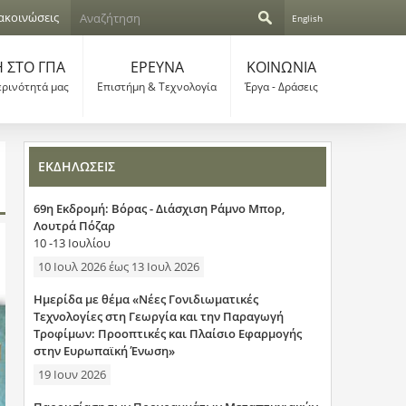
Α
ακοινώσεις
English
ν
Φ
α
ζ
 ΣΤΟ ΓΠΑ
ΕΡΕΥΝΑ
ΚΟΙΝΩΝΙΑ
ό
ή
ερινότητά μας
Επιστήμη & Τεχνολογία
Έργα - Δράσεις
τ
ρ
η
σ
μ
η
ΕΚΔΗΛΩΣΕΙΣ
α
69η Εκδρομή: Βόρας - Διάσχιση Ράμνο Μπορ,
α
Λουτρά Πόζαρ
10 -13 Ιουλίου
ν
10 Ιουλ 2026
έως
13 Ιουλ 2026
α
Ημερίδα με θέμα «Νέες Γονιδιωματικές
ζ
Τεχνολογίες στη Γεωργία και την Παραγωγή
Τροφίμων: Προοπτικές και Πλαίσιο Εφαρμογής
ή
στην Ευρωπαϊκή Ένωση»
19 Ιουν 2026
τ