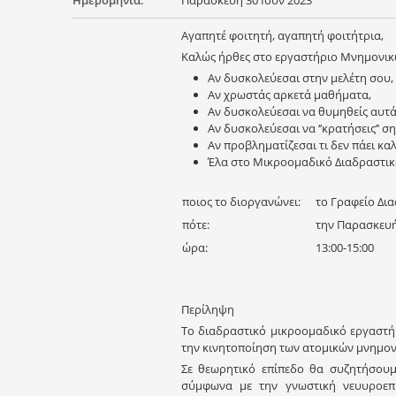
Ημερομηνία:
Παρασκευή 30 Ιουν 2023
Αγαπητέ φοιτητή, αγαπητή φοιτήτρια,
Καλώς ήρθες στο εργαστήριο Μνημονικώ
Αν δυσκολεύεσαι στην μελέτη σου
Αν χρωστάς αρκετά μαθήματα,
Αν δυσκολεύεσαι να θυμηθείς αυτά
Αν δυσκολεύεσαι να ‘’κρατήσεις’’ σ
Αν προβληματίζεσαι τι δεν πάει καλ
Έλα στο Μικροομαδικό Διαδραστι
ποιος το διοργανώνει:
το Γραφείο Δι
πότε:
την Παρασκευή
ώρα:
13:00-15:00
Περίληψη
Το διαδραστικό μικροομαδικό εργαστήρ
την κινητοποίηση των ατομικών μνημο
Σε θεωρητικό επίπεδο θα συζητήσουμ
σύμφωνα με την γνωστική νευυροεπι