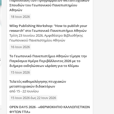
Παρουσίαση των Προγραμμάτων Μεταπτυχιακών
η
Σπουδών του Γεωπονικού Πανεπιστημίου
Αθηνών
σ
18 Ιουν 2026
η
Wiley Publishing Workshop: “How to publish your
research” στο Γεωπονικό Πανεπιστήμιο Αθηνών
ς
Τρίτη 23 Ιουνίου 2026, Αμφιθέατρο Βιβλιοθήκης
Γεωπονικού Πανεπιστημίου Αθηνών
16 Ιουν 2026
Το Γεωπονικό Πανεπιστήμιο Αθηνών τίμησε την
Παγκόσμια Ημέρα Περιβάλλοντος 2026 με το
διήμερο εκδηλώσεων «Δράση για το Κλίμα»
15 Ιουν 2026
Τελετές καθομολόγησης πτυχιακών
μεταπτυχιακών διδακτόρων
από 15 - 22 Ιουνίου
15 Ιουν 2026
έως
22 Ιουν 2026
OPEN DAYS 2026 - «ΘΕΡΜΟΚΗΠΙΟ ΚΑΛΛΩΠΙΣΤΙΚΩΝ
ΦΥΤΩΝ ΓΠΑ»