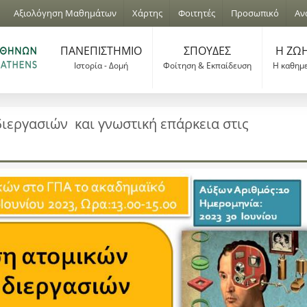
Jump to navigation
Αξιολόγηση Μαθημάτων
Χάρτης
Φοιτητές
Προσωπικό
Αν
ΠΑΝΕΠΙΣΤΗΜΙΟ
ΣΠΟΥΔΕΣ
Η ΖΩΗ
Ιστορία - Δομή
Φοίτηση & Εκπαίδευση
Η καθημ
ιεργασιών και γνωστική επάρκεια στις