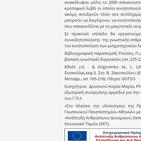
ανακάλυψαν μόλις το 2000 απεικονιστ
κροταφικό λοβό οι οποίοι κινητοποιούν
ακόμη αντιδρούν τόσο στο αντίλημμα 
μπορούν να διεγείρουν, να κινητοποιή
που απεικονίζεται με τις μαγνητικές νευ
Σε πρακτικό επίπεδο θα εργαστούμ
συνειδητοποίησης της γνωστικής επάρκε
την κινητοποίηση των μνημοτεχνικών λ
Βιβλιογραφική παραπομπή: Ρούσος, Π.,Λ
βασικές γνωστικές διεργασίες (σσ. 225-2
Elliott, J.G. . & Grigorenko eL. L
δυσκολίας,κεφ.3. Στο Β. Ζακοπούλου (Επ
Μεταφρ., σσ. 165-216). Πάτρα: GOTSIS
Εισηγήτρια: Δροσινού-Κορέα Μαρία, Ph
εξωτερική συνεργάτης αρμόδια για την
του Γ.Π.Α
«Στο πλαίσιο της υλοποίησης της Π
Γεωπονικού Πανεπιστημίου Αθηνών» με 
«Ανάπτυξη Ανθρώπινου Δυναμικού, Εκπ
Κοινωνικό Ταμείο (ΕΚΤ).