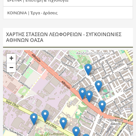
τ
ΚΟΙΝΩΝΙΑ | Έργα - Δράσεις
η
σ
ΧΑΡΤΗΣ ΣΤΑΣΕΩΝ ΛΕΩΦΟΡΕΙΩΝ - ΣΥΓΚΟΙΝΩΝΙΕΣ
ΑΘΗΝΩΝ ΟΑΣΑ
η
ς
+
−