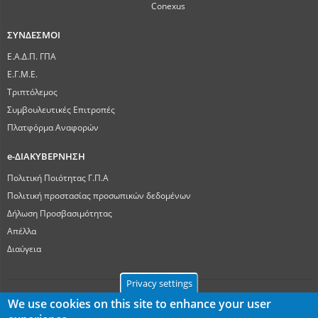
Conexus
ΣΥΝΔΕΣΜΟΙ
Ε.Α.Δ.Π. ΓΠΑ
Ε.Γ.Μ.Ε.
Τριπτόλεμος
Συμβουλευτικές Επιτροπές
Πλατφόρμα Αναφορών
e-ΔΙΑΚΥΒΕΡΝΗΣΗ
Πολιτική Ποιότητας Γ.Π.Α
Πολιτική προστασίας προσωπικών δεδομένων
Δήλωση Προσβασιμότητας
Απέλλα
Διαύγεια
Privacy settings
We use cookies on this site to enhance your user