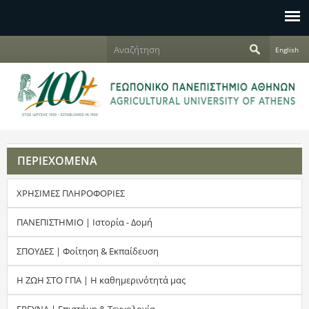
Jump to navigation
Α
English
ν
Φ
α
ζ
ό
ή
τ
ρ
η
σ
μ
η
ΠΕΡΙΕΧΟΜΕΝΑ
α
ΧΡΗΣΙΜΕΣ ΠΛΗΡΟΦΟΡΙΕΣ
α
ν
ΠΑΝΕΠΙΣΤΗΜΙΟ | Ιστορία - Δομή
α
ΣΠΟΥΔΕΣ | Φοίτηση & Εκπαίδευση
ζ
Η ΖΩΗ ΣΤΟ ΓΠΑ | Η καθημερινότητά μας
ή
ΕΡΕΥΝΑ | Επιστήμη & Τεχνολογία