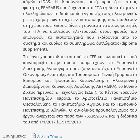
κόμβο eIDAS. Η διασύνδεση αυτή προσφέρει στους
φοιτητές ERASMUS που έρχονται στο ΓΠΑ τη δυνατότητα να
ολοκληρώσουν τη διαδικασία εγγραφής τους ηλεκτρονικά,
με τη χρήση των στοιχείων πιστοποίησης που διαθέτουν
στη χώρα τους. Επίσης, δίνει τη δυνατότητα στους φοιτητές
του ΓΠΑ να διαθέσουν ηλεκτρονικά, στους φορείς που
επιθυμούν, τα πιστοποιητικά που εκδίδονται από το
σύστημα και κυρίως το συμπλήρωμα διπλώματος (diploma
supplement).
Το έργο χρηματοδοτείται από το CEF και υλοποιείται από
κοινοπραξία στην οποία συμμετέχουν το Υπουργείο
Διοικητικής Ανασυγκρότησης (συντονιστής), το Υπουργείο
Οικονομίας, Ανάπτυξης και Τουρισμού, η Γενική Γραμματεία
Εμπορίου και Προστασίας Καταναλωτή, η Ηλεκτρονική
Διακυβέρνηση Κοινωνικής Ασφάλισης ΑΕ (ΗΔΙΚΑ), το Εθνικό
Δίκτυο Έρευνας & Τεχνολογίας (ΕΔΕΤ), το Κέντρο Ερευνών
Πανεπιστημίου Πειραιά, το Αριστοτέλειο Πανεπιστήμιο
Θεσσαλονίκης, το Πανεπιστήμιο Αιγαίου και το Γεωπονικό
Πανεπιστήμιο Αθηνών. Ο συνολικός προϋπολογισμός του
έργου ανέρχεται στο ποσό των 765.959,63 € και η διάρκεια
του από 1/1/2017 έως 1/5/2018.
Συνημμένα:
Δελτίο Τύπου