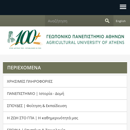
Jump to navigation
Α
English
ν
Φ
α
ζ
ό
ή
τ
ρ
η
σ
μ
η
ΠΕΡΙΕΧΟΜΕΝΑ
α
ΧΡΗΣΙΜΕΣ ΠΛΗΡΟΦΟΡΙΕΣ
α
ν
ΠΑΝΕΠΙΣΤΗΜΙΟ | Ιστορία - Δομή
α
ΣΠΟΥΔΕΣ | Φοίτηση & Εκπαίδευση
ζ
Η ΖΩΗ ΣΤΟ ΓΠΑ | Η καθημερινότητά μας
ή
ΕΡΕΥΝΑ | Επιστήμη & Τεχνολογία