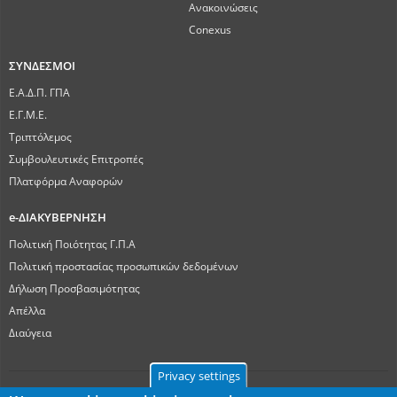
Ανακοινώσεις
Conexus
ΣΥΝΔΕΣΜΟΙ
Ε.Α.Δ.Π. ΓΠΑ
Ε.Γ.Μ.Ε.
Τριπτόλεμος
Συμβουλευτικές Επιτροπές
Πλατφόρμα Αναφορών
e-ΔΙΑΚΥΒΕΡΝΗΣΗ
Πολιτική Ποιότητας Γ.Π.Α
Πολιτική προστασίας προσωπικών δεδομένων
Δήλωση Προσβασιμότητας
Απέλλα
Διαύγεια
Privacy settings