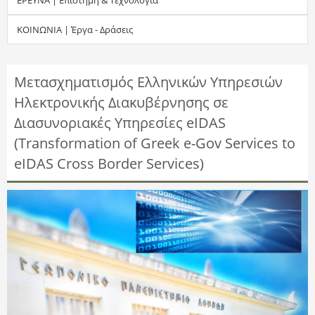
τ
ΚΟΙΝΩΝΙΑ | Έργα - Δράσεις
η
σ
Μετασχηματισμός Ελληνικών Υπηρεσιών
Ηλεκτρονικής Διακυβέρνησης σε
η
Διασυνοριακές Υπηρεσίες eIDAS
ς
(Transformation of Greek e-Gov Services to
eIDAS Cross Border Services)