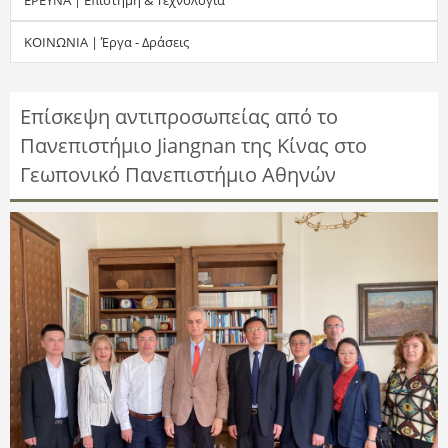
τ
ΚΟΙΝΩΝΙΑ | Έργα - Δράσεις
η
σ
Επίσκεψη αντιπροσωπείας από το
Πανεπιστήμιο Jiangnan της Κίνας στο
η
Γεωπονικό Πανεπιστήμιο Αθηνών
ς