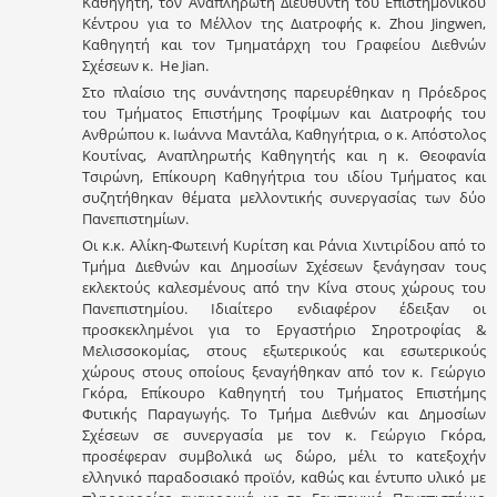
Καθηγητή, τον Αναπληρωτή Διευθυντή του Επιστημονικού
Κέντρου για το Μέλλον της Διατροφής κ. Zhou Jingwen,
Καθηγητή και τον Τμηματάρχη του Γραφείου Διεθνών
Σχέσεων κ. He Jian.
Στo πλαίσιo της συνάντησης παρευρέθηκαν η Πρόεδρος
του Τμήματος Επιστήμης Τροφίμων και Διατροφής του
Ανθρώπου κ. Ιωάννα Μαντάλα, Καθηγήτρια, ο κ. Απόστολος
Κουτίνας, Αναπληρωτής Καθηγητής και η κ. Θεοφανία
Τσιρώνη, Επίκουρη Καθηγήτρια του ιδίου Τμήματος και
συζητήθηκαν θέματα μελλοντικής συνεργασίας των δύο
Πανεπιστημίων.
Οι κ.κ. Αλίκη-Φωτεινή Κυρίτση και Ράνια Χιντιρίδου από το
Τμήμα Διεθνών και Δημοσίων Σχέσεων ξενάγησαν τους
εκλεκτούς καλεσμένους από την Κίνα στους χώρους του
Πανεπιστημίου. Ιδιαίτερο ενδιαφέρον έδειξαν οι
προσκεκλημένοι για το Εργαστήριο Σηροτροφίας &
Μελισσοκομίας, στους εξωτερικούς και εσωτερικούς
χώρους στους οποίους ξεναγήθηκαν από τον κ. Γεώργιο
Γκόρα, Επίκουρο Καθηγητή του Τμήματος Επιστήμης
Φυτικής Παραγωγής. Το Τμήμα Διεθνών και Δημοσίων
Σχέσεων σε συνεργασία με τον κ. Γεώργιο Γκόρα,
προσέφεραν συμβολικά ως δώρο, μέλι το κατεξοχήν
ελληνικό παραδοσιακό προϊόν, καθώς και έντυπο υλικό με