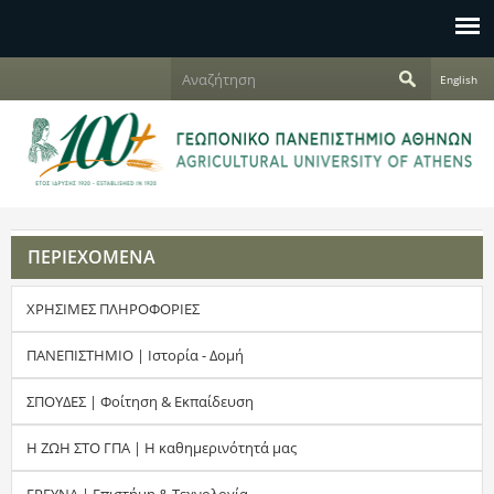
Jump to navigation
Α
English
ν
Φ
α
ζ
ό
ή
τ
ρ
η
σ
μ
η
ΠΕΡΙΕΧΟΜΕΝΑ
α
ΧΡΗΣΙΜΕΣ ΠΛΗΡΟΦΟΡΙΕΣ
α
ν
ΠΑΝΕΠΙΣΤΗΜΙΟ | Ιστορία - Δομή
α
ΣΠΟΥΔΕΣ | Φοίτηση & Εκπαίδευση
ζ
Η ΖΩΗ ΣΤΟ ΓΠΑ | Η καθημερινότητά μας
ή
ΕΡΕΥΝΑ | Επιστήμη & Τεχνολογία