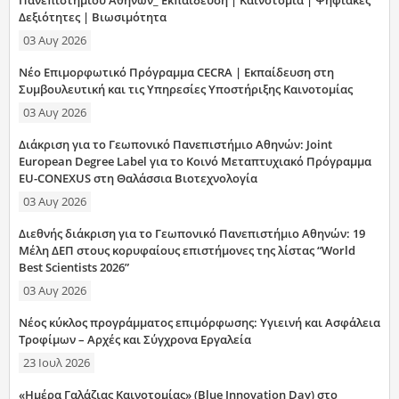
Πανεπιστημίου Αθηνών_ Εκπαίδευση | Καινοτομία | Ψηφιακές
Δεξιότητες | Βιωσιμότητα
03 Αυγ 2026
Νέο Επιμορφωτικό Πρόγραμμα CECRA | Εκπαίδευση στη
Συμβουλευτική και τις Υπηρεσίες Υποστήριξης Καινοτομίας
03 Αυγ 2026
Διάκριση για το Γεωπονικό Πανεπιστήμιο Αθηνών: Joint
European Degree Label για το Κοινό Μεταπτυχιακό Πρόγραμμα
EU-CONEXUS στη Θαλάσσια Βιοτεχνολογία
03 Αυγ 2026
Διεθνής διάκριση για το Γεωπονικό Πανεπιστήμιο Αθηνών: 19
Μέλη ΔΕΠ στους κορυφαίους επιστήμονες της λίστας “World
Best Scientists 2026”
03 Αυγ 2026
Νέος κύκλος προγράμματος επιμόρφωσης: Υγιεινή και Ασφάλεια
Τροφίμων – Αρχές και Σύγχρονα Εργαλεία
23 Ιουλ 2026
«Ημέρα Γαλάζιας Καινοτομίας» (Blue Innovation Day) στο