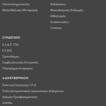
Πανεπιστημιούπολη
Εκδηλώσεις
Μέσα Μαζικής Μεταφοράς
Φυσιολατρικές Εκδρομές
Αθλητισμός
Ανακοινώσεις
Conexus
ΣΥΝΔΕΣΜΟΙ
Ε.Α.Δ.Π. ΓΠΑ
Ε.Γ.Μ.Ε.
Τριπτόλεμος
Συμβουλευτικές Επιτροπές
Πλατφόρμα Αναφορών
e-ΔΙΑΚΥΒΕΡΝΗΣΗ
Πολιτική Ποιότητας Γ.Π.Α
Πολιτική προστασίας προσωπικών δεδομένων
Δήλωση Προσβασιμότητας
Απέλλα