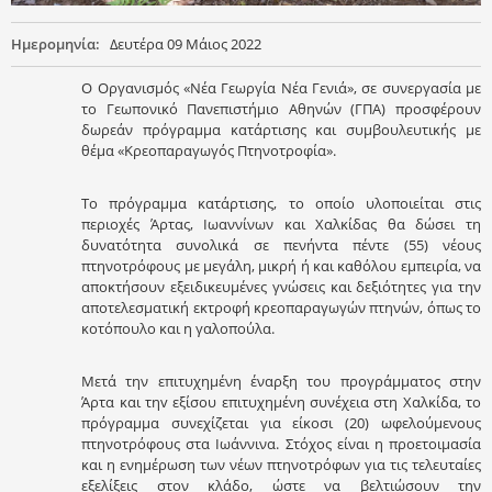
Ημερομηνία:
Δευτέρα 09 Μάιος 2022
O Οργανισμός «Νέα Γεωργία Νέα Γενιά», σε συνεργασία με
το Γεωπονικό Πανεπιστήμιο Αθηνών (ΓΠΑ) προσφέρουν
δωρεάν πρόγραμμα κατάρτισης και συμβουλευτικής με
θέμα «Κρεοπαραγωγός Πτηνοτροφία».
Το πρόγραμμα κατάρτισης, το οποίο υλοποιείται στις
περιοχές Άρτας, Ιωαννίνων και Χαλκίδας θα δώσει τη
δυνατότητα συνολικά σε πενήντα πέντε (55) νέους
πτηνοτρόφους με μεγάλη, μικρή ή και καθόλου εμπειρία, να
αποκτήσουν εξειδικευμένες γνώσεις και δεξιότητες για την
αποτελεσματική εκτροφή κρεοπαραγωγών πτηνών, όπως το
κοτόπουλο και η γαλοπούλα.
Μετά την επιτυχημένη έναρξη του προγράμματος στην
Άρτα και τηv εξίσου επιτυχημένη συνέχεια στη Χαλκίδα, το
πρόγραμμα συνεχίζεται για είκοσι (20) ωφελούμενους
πτηνοτρόφους στα Ιωάννινα. Στόχος είναι η προετοιμασία
και η ενημέρωση των νέων πτηνοτρόφων για τις τελευταίες
εξελίξεις στον κλάδο, ώστε να βελτιώσουν την