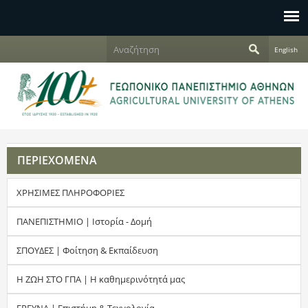
Jump to navigation
Α
English
ν
Φ
α
ζ
ό
ή
τ
ρ
η
σ
μ
η
ΠΕΡΙΕΧΟΜΕΝΑ
α
ΧΡΗΣΙΜΕΣ ΠΛΗΡΟΦΟΡΙΕΣ
α
ν
ΠΑΝΕΠΙΣΤΗΜΙΟ | Ιστορία - Δομή
α
ΣΠΟΥΔΕΣ | Φοίτηση & Εκπαίδευση
ζ
Η ΖΩΗ ΣΤΟ ΓΠΑ | Η καθημερινότητά μας
ή
ΕΡΕΥΝΑ | Επιστήμη & Τεχνολογία