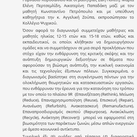
Ελένη Περτσεμλίδη, Αικατερίνη Παπαδάκη μαζί με τον
μαθητή Κωνσταντίνο Πετρόπουλο και με υπεύθυνη
καθηγήτρια την κ. Αγγελική Ζούπα, εκπροσώπησαν το
Κολλέγιο Ψυχικού.
Όσον αφορά το διαγωνισμό συμμετείχαν μαθήτριες και
μαθητές ηλικίας 12-15 ετών και 15-18 ετών, καθώς και
εκπαιδευτικοί, οι οποίοι κλήθηκαν να δημιουργήσουν
ομάδες και να συμμετάσχουν σε μια σειρά προκλήσεων που
στόχο είχαν την ενθάρρυνση της κριτικής σκέψης και την
ανάπτυξη δημιουργικών δεξιοτήτων σε θέματα που
αφορούσαν τη βιώσιμη ανάπτυξη, την κυκλική οικονομία
και τις τεχνολογίες έξυπνων πόλεων. Συγκεκριμένα, ο
διαγωνισμός βασίστηκε στη συγκέντρωση πόντων για την
ολοκλήρωση θεωρητικών και κατασκευαστικών εργασιών,
που ενθάρρυναν την έρευνα για την κατανόηση του τρόπου
με τον οποίο το πλαίσιο 9R {Επανεξέταση (Rethink), Μείωση
(Reduce), Επαναχρησιμοποίηση (Reuse), Επισκευή (Repair),
Ανανέωση (Refurbish), Ανακατασκευή (Remanufacture),
Επαναπροσδιορισμός σκοπού (Repurpose), Ανακύκλωση
(Recycle), Ανάκτηση (Recover)} μπορεί να εφαρμοστεί στη
βιωσιμότητα των παράκτιων ζωνών, μέσω απλών ενεργειών
με άμεσο κοινωνικό αντίκτυπο.
Συνολικά έξι (6) ομάδες από τέσσερα (4) διαφορετικά