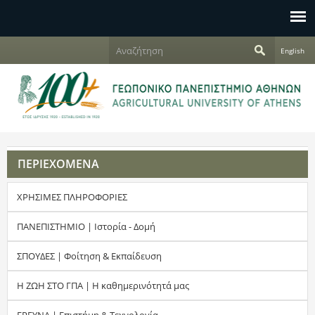
Jump to navigation
Α
English
ν
Φ
α
ζ
ό
ή
τ
ρ
η
σ
μ
η
ΠΕΡΙΕΧΟΜΕΝΑ
α
ΧΡΗΣΙΜΕΣ ΠΛΗΡΟΦΟΡΙΕΣ
α
ν
ΠΑΝΕΠΙΣΤΗΜΙΟ | Ιστορία - Δομή
α
ΣΠΟΥΔΕΣ | Φοίτηση & Εκπαίδευση
ζ
Η ΖΩΗ ΣΤΟ ΓΠΑ | Η καθημερινότητά μας
ή
ΕΡΕΥΝΑ | Επιστήμη & Τεχνολογία