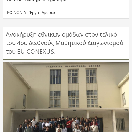
τ
ΚΟΙΝΩΝΙΑ | Έργα - Δράσεις
η
σ
Ανακήρυξη εθνικών ομάδων στον τελικό
του 4ου Διεθνούς Μαθητικού Διαγωνισμού
η
του EU-CONEXUS.
ς