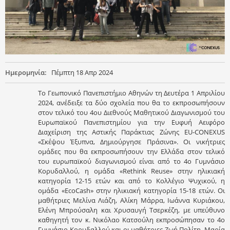
Ημερομηνία:
Πέμπτη 18 Απρ 2024
Το Γεωπονικό Πανεπιστήμιο Αθηνών τη Δευτέρα 1 Απριλίου
2024, ανέδειξε τα δύο σχολεία που θα το εκπροσωπήσουν
στον τελικό του 4ου Διεθνούς Μαθητικού Διαγωνισμού του
Ευρωπαϊκού Πανεπιστημίου για την Ευφυή Αειφόρο
Διαχείριση της Αστικής Παράκτιας Ζώνης EU-CONEXUS
«Σκέψου Έξυπνα, Δημιούργησε Πράσινα». Οι νικήτριες
ομάδες που θα εκπροσωπήσουν την Ελλάδα στον τελικό
του ευρωπαϊκού διαγωνισμού είναι από το 4ο Γυμνάσιο
Κορυδαλλού, η ομάδα «Rethink Reuse» στην ηλικιακή
κατηγορία 12-15 ετών και από το Κολλέγιο Ψυχικού, η
ομάδα «EcoCash» στην ηλικιακή κατηγορία 15-18 ετών. Οι
μαθήτριες Μελίνα Λιάζη, Αλίκη Μάρρα, Ιωάννα Κυριάκου,
Ελένη Μπρούσαλη και Χρυσαυγή Τσερκέζη, με υπεύθυνο
καθηγητή τον κ. Νικόλαο Κατσούλη εκπροσώπησαν το 4ο
Γυμνάσιο Κορυδαλλού και οι μαθήτριες Ζωή Πολίτη, Μαρία