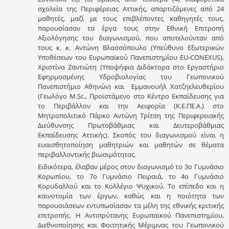
σχολεία της Περιφέρειας Αττικής, απαρτιζόμενες από 24
μαθητές, μαζί με τους επιβλέποντες καθηγητές τους,
παρουσίασαν τα έργα τους στην Εθνική Επιτροπή
Αξιολόγησης του διαγωνισμού, που αποτελούνταν από
τους κ. κ. Αντώνη Βλασσόπουλο (Υπεύθυνο Εξωτερικών
Υποθέσεων του Ευρωπαϊκού Πανεπιστημίου EU-CONEXUS),
Χριστίνα Ζαντιώτη (Υποψήφια Διδάκτορα στο Εργαστήριο
Εφηρμοσμένης Υδροβιολογίας του Γεωπονικού
Πανεπιστήμιο Αθηνών) και Εμμανουήλ Χατζηελευθερίου
(Γεωλόγο M.Sc., Προϊστάμενο στο Κέντρο Εκπαίδευσης για
το Περιβάλλον και την Αειφορία (Κ.Ε.ΠΕ.Α.) στο
Μητροπολιτικό Πάρκο Αντώνη Τρίτση της Περιφερειακής
Διεύθυνσης Πρωτοβάθμιας και Δευτεροβάθμιας
Εκπαίδευσης Αττικής). Σκοπός του διαγωνισμού είναι η
ευαισθητοποίηση μαθητριών και μαθητών σε θέματα
περιβαλλοντικής βιωσιμότητας.
Ειδικότερα, έλαβαν μέρος στον διαγωνισμό το 3ο Γυμνάσιο
Κορωπίου, το 7ο Γυμνάσιο Πειραιά, το 4ο Γυμνάσιο
Κορυδαλλού και το Κολλέγιο Ψυχικού. Το επίπεδο και η
καινοτομία των έργων, καθώς και η ποιότητα των
παρουσιάσεων εντυπωσίασαν τα μέλη της εθνικής κριτικής
επιτροπής. Η Αντιπρύτανης Ευρωπαϊκού Πανεπιστημίου,
Διεθνοποίησης και Φοιτητικής Μέριμνας του Γεωπονικού