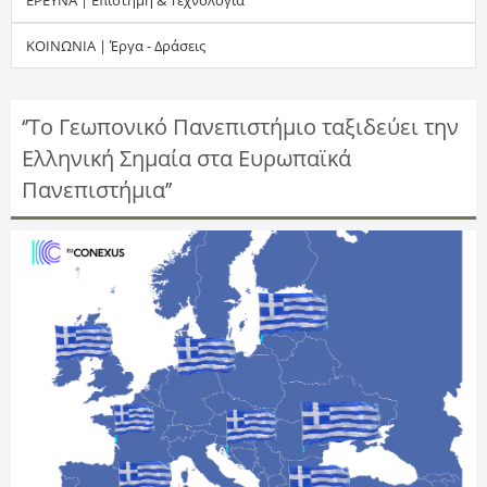
τ
ΚΟΙΝΩΝΙΑ | Έργα - Δράσεις
η
σ
‘’Το Γεωπονικό Πανεπιστήμιο ταξιδεύει την
Ελληνική Σημαία στα Ευρωπαϊκά
η
Πανεπιστήμια’’
ς