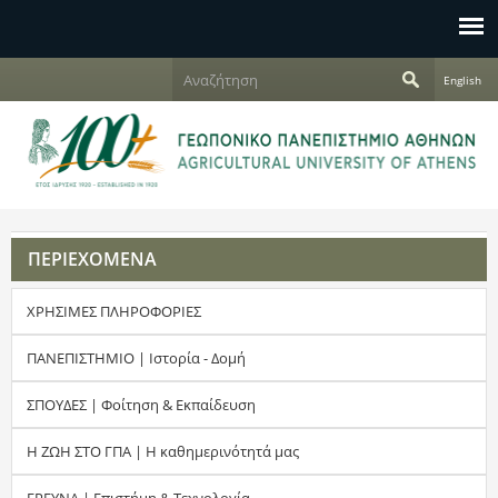
Jump to navigation
Α
English
ν
Φ
α
ζ
ό
ή
τ
ρ
η
σ
μ
η
ΠΕΡΙΕΧΟΜΕΝΑ
α
ΧΡΗΣΙΜΕΣ ΠΛΗΡΟΦΟΡΙΕΣ
α
ν
ΠΑΝΕΠΙΣΤΗΜΙΟ | Ιστορία - Δομή
α
ΣΠΟΥΔΕΣ | Φοίτηση & Εκπαίδευση
ζ
Η ΖΩΗ ΣΤΟ ΓΠΑ | Η καθημερινότητά μας
ή
ΕΡΕΥΝΑ | Επιστήμη & Τεχνολογία