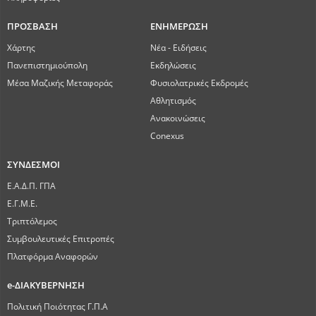
ΠΡΟΣΒΑΣΗ
ΕΝΗΜΕΡΩΣΗ
Χάρτης
Νέα - Ειδήσεις
Πανεπιστημιούπολη
Εκδηλώσεις
Μέσα Μαζικής Μεταφοράς
Φυσιολατρικές Εκδρομές
Αθλητισμός
Ανακοινώσεις
Conexus
ΣΥΝΔΕΣΜΟΙ
Ε.Α.Δ.Π. ΓΠΑ
Ε.Γ.Μ.Ε.
Τριπτόλεμος
Συμβουλευτικές Επιτροπές
Πλατφόρμα Αναφορών
e-ΔΙΑΚΥΒΕΡΝΗΣΗ
Πολιτική Ποιότητας Γ.Π.Α