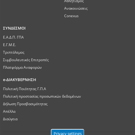
Αθλητισμός
Ανακοινώσεις
Conexus
ΣΥΝΔΕΣΜΟΙ
Ε.Α.Δ.Π. ΓΠΑ
Ε.Γ.Μ.Ε.
Τριπτόλεμος
Συμβουλευτικές Επιτροπές
Πλατφόρμα Αναφορών
e-ΔΙΑΚΥΒΕΡΝΗΣΗ
Πολιτική Ποιότητας Γ.Π.Α
Πολιτική προστασίας προσωπικών δεδομένων
Δήλωση Προσβασιμότητας
Απέλλα
Διαύγεια
Privacy settings