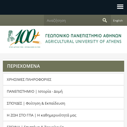
Jump to navigation
Α
English
ν
Φ
α
ζ
ό
ή
τ
ρ
η
σ
μ
η
ΠΕΡΙΕΧΟΜΕΝΑ
α
ΧΡΗΣΙΜΕΣ ΠΛΗΡΟΦΟΡΙΕΣ
α
ν
ΠΑΝΕΠΙΣΤΗΜΙΟ | Ιστορία - Δομή
α
ΣΠΟΥΔΕΣ | Φοίτηση & Εκπαίδευση
ζ
Η ΖΩΗ ΣΤΟ ΓΠΑ | Η καθημερινότητά μας
ή
ΕΡΕΥΝΑ | Επιστήμη & Τεχνολογία