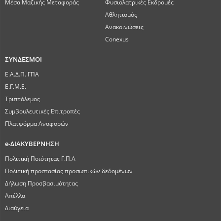
Μέσα Μαζικής Μεταφοράς
Φυσιολατρικές Εκδρομές
Αθλητισμός
Ανακοινώσεις
Conexus
ΣΥΝΔΕΣΜΟΙ
Ε.Α.Δ.Π. ΓΠΑ
Ε.Γ.Μ.Ε.
Τριπτόλεμος
Συμβουλευτικές Επιτροπές
Πλατφόρμα Αναφορών
e-ΔΙΑΚΥΒΕΡΝΗΣΗ
Πολιτική Ποιότητας Γ.Π.Α
Πολιτική προστασίας προσωπικών δεδομένων
Δήλωση Προσβασιμότητας
Απέλλα
Διαύγεια