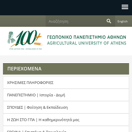
Jump to navigation
Α
English
ν
Φ
α
ζ
ό
ή
τ
ρ
η
σ
μ
η
ΠΕΡΙΕΧΟΜΕΝΑ
α
ΧΡΗΣΙΜΕΣ ΠΛΗΡΟΦΟΡΙΕΣ
α
ν
ΠΑΝΕΠΙΣΤΗΜΙΟ | Ιστορία - Δομή
α
ΣΠΟΥΔΕΣ | Φοίτηση & Εκπαίδευση
ζ
Η ΖΩΗ ΣΤΟ ΓΠΑ | Η καθημερινότητά μας
ή
ΕΡΕΥΝΑ | Επιστήμη & Τεχνολογία