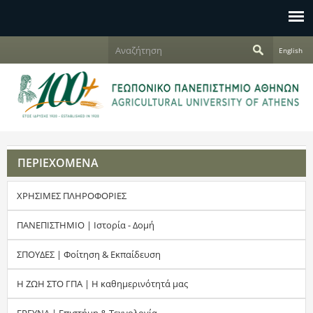
Jump to navigation
Α
English
ν
Φ
α
ζ
ό
ή
τ
ρ
η
σ
μ
η
ΠΕΡΙΕΧΟΜΕΝΑ
α
ΧΡΗΣΙΜΕΣ ΠΛΗΡΟΦΟΡΙΕΣ
α
ν
ΠΑΝΕΠΙΣΤΗΜΙΟ | Ιστορία - Δομή
α
ΣΠΟΥΔΕΣ | Φοίτηση & Εκπαίδευση
ζ
Η ΖΩΗ ΣΤΟ ΓΠΑ | Η καθημερινότητά μας
ή
ΕΡΕΥΝΑ | Επιστήμη & Τεχνολογία