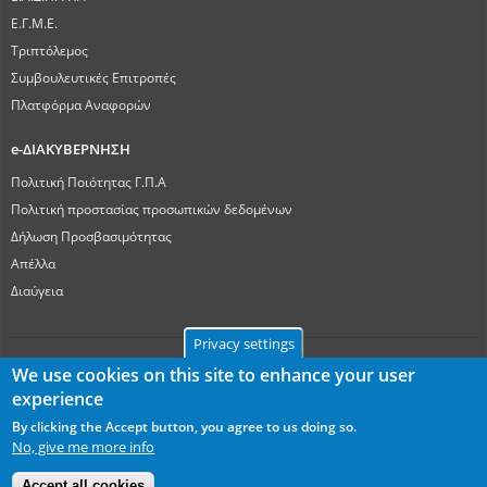
Ε.Γ.Μ.Ε.
Τριπτόλεμος
Συμβουλευτικές Επιτροπές
Πλατφόρμα Αναφορών
e-ΔΙΑΚΥΒΕΡΝΗΣΗ
Πολιτική Ποιότητας Γ.Π.Α
Πολιτική προστασίας προσωπικών δεδομένων
Δήλωση Προσβασιμότητας
Απέλλα
Διαύγεια
Privacy settings
We use cookies on this site to enhance your user
experience
Γεωπονικό Πανεπιστήμιο Αθηνών
Ιερά Οδός 75, ΤΚ 11855, Αθήνα
By clicking the Accept button, you agree to us doing so.
userway
No, give me more info
Accept all cookies