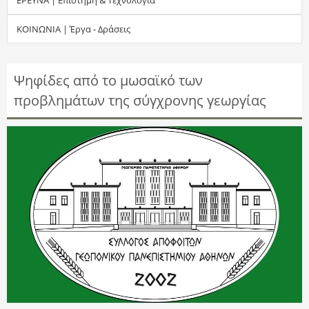
τ
ΚΟΙΝΩΝΙΑ | Έργα - Δράσεις
η
σ
Ψηφίδες από το μωσαϊκό των
προβλημάτων της σύγχρονης γεωργίας
η
ς