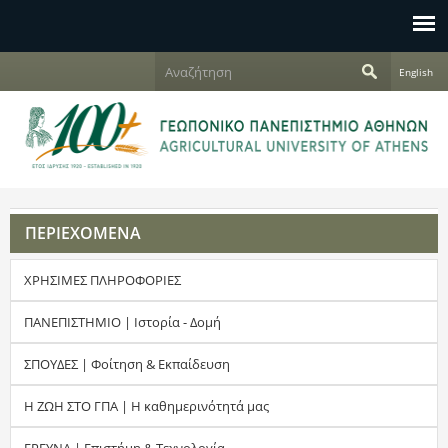
Jump to navigation
Α
English
ν
Φ
α
ζ
ό
ή
τ
ρ
η
σ
μ
η
ΠΕΡΙΕΧΟΜΕΝΑ
α
ΧΡΗΣΙΜΕΣ ΠΛΗΡΟΦΟΡΙΕΣ
α
ν
ΠΑΝΕΠΙΣΤΗΜΙΟ | Ιστορία - Δομή
α
ΣΠΟΥΔΕΣ | Φοίτηση & Εκπαίδευση
ζ
Η ΖΩΗ ΣΤΟ ΓΠΑ | Η καθημερινότητά μας
ή
ΕΡΕΥΝΑ | Επιστήμη & Τεχνολογία