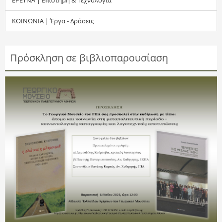
τ
ΚΟΙΝΩΝΙΑ | Έργα - Δράσεις
η
σ
Πρόσκληση σε βιβλιοπαρουσίαση
η
ς