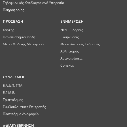
Τηλεφωνικός Κατάλογος ανά Υπηρεσία
Πληροφορίες
ΠΡΟΣΒΑΣΗ
ΕΝΗΜΕΡΩΣΗ
Χάρτης
Νέα - Ειδήσεις
Πανεπιστημιούπολη
Εκδηλώσεις
Μέσα Μαζικής Μεταφοράς
Φυσιολατρικές Εκδρομές
Αθλητισμός
Ανακοινώσεις
Conexus
ΣΥΝΔΕΣΜΟΙ
Ε.Α.Δ.Π. ΓΠΑ
Ε.Γ.Μ.Ε.
Τριπτόλεμος
Συμβουλευτικές Επιτροπές
Πλατφόρμα Αναφορών
e-ΔΙΑΚΥΒΕΡΝΗΣΗ