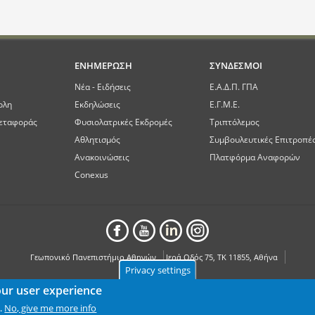
ΕΝΗΜΕΡΩΣΗ
ΣΥΝΔΕΣΜΟΙ
Νέα - Ειδήσεις
Ε.Α.Δ.Π. ΓΠΑ
ολη
Εκδηλώσεις
Ε.Γ.Μ.Ε.
εταφοράς
Φυσιολατρικές Εκδρομές
Τριπτόλεμος
Αθλητισμός
Συμβουλευτικές Επιτροπέ
Ανακοινώσεις
Πλατφόρμα Αναφορών
Conexus
Γεωπονικό Πανεπιστήμιο Αθηνών
Ιερά Οδός 75, ΤΚ 11855, Αθήνα
Privacy settings
our user experience
No, give me more info
.