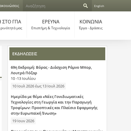
Α
ακοινώσεις
English
ν
Φ
α
ζ
 ΣΤΟ ΓΠΑ
ΕΡΕΥΝΑ
ΚΟΙΝΩΝΙΑ
ό
ή
ερινότητά μας
Επιστήμη & Τεχνολογία
Έργα - Δράσεις
τ
ρ
η
σ
μ
η
ΕΚΔΗΛΩΣΕΙΣ
α
69η Εκδρομή: Βόρας - Διάσχιση Ράμνο Μπορ,
α
Λουτρά Πόζαρ
10 -13 Ιουλίου
ν
10 Ιουλ 2026
έως
13 Ιουλ 2026
α
Ημερίδα με θέμα «Νέες Γονιδιωματικές
ζ
Τεχνολογίες στη Γεωργία και την Παραγωγή
Τροφίμων: Προοπτικές και Πλαίσιο Εφαρμογής
ή
στην Ευρωπαϊκή Ένωση»
19 Ιουν 2026
τ