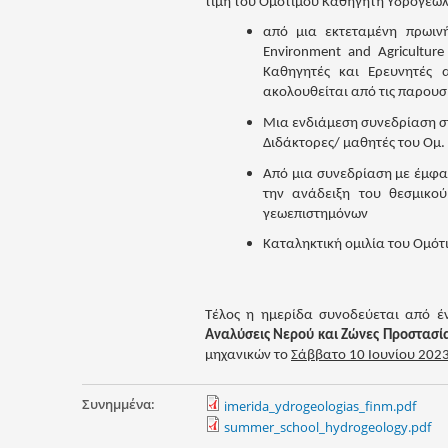
τιμή του Ομότιμου Καθηγητή Υδρογεωλο
από μια εκτεταμένη πρωινή
Environment and Agriculture
Καθηγητές και Ερευνητές 
ακολουθείται από τις παρουσ
Μια ενδιάμεση συνεδρίαση σ
Διδάκτορες/ μαθητές του Ομ
Από μια συνεδρίαση με έμφασ
την ανάδειξη του θεσμικού
γεωεπιστημόνων
Καταληκτική ομιλία του Ομότ
Τέλος η ημερίδα συνοδεύεται από 
Αναλύσεις Νερού και Ζώνες Προστασί
μηχανικών το
Σάββατο 10 Ιουνίου 202
Συνημμένα:
imerida_ydrogeologias_finm.pdf
summer_school_hydrogeology.pdf