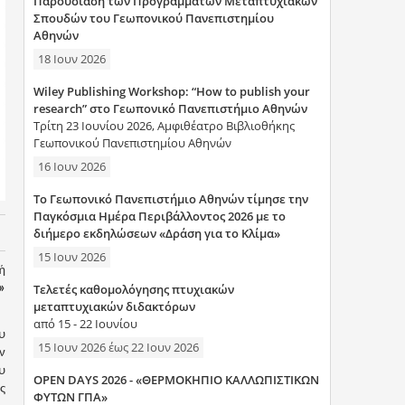
Παρουσίαση των Προγραμμάτων Μεταπτυχιακών
η
Σπουδών του Γεωπονικού Πανεπιστημίου
Αθηνών
σ
18 Ιουν 2026
η
Wiley Publishing Workshop: “How to publish your
research” στο Γεωπονικό Πανεπιστήμιο Αθηνών
ς
Τρίτη 23 Ιουνίου 2026, Αμφιθέατρο Βιβλιοθήκης
Γεωπονικού Πανεπιστημίου Αθηνών
16 Ιουν 2026
Το Γεωπονικό Πανεπιστήμιο Αθηνών τίμησε την
Παγκόσμια Ημέρα Περιβάλλοντος 2026 με το
διήμερο εκδηλώσεων «Δράση για το Κλίμα»
15 Ιουν 2026
ή
Τελετές καθομολόγησης πτυχιακών
»
μεταπτυχιακών διδακτόρων
από 15 - 22 Ιουνίου
υ
15 Ιουν 2026
έως
22 Ιουν 2026
ν
υ
OPEN DAYS 2026 - «ΘΕΡΜΟΚΗΠΙΟ ΚΑΛΛΩΠΙΣΤΙΚΩΝ
ς
ΦΥΤΩΝ ΓΠΑ»