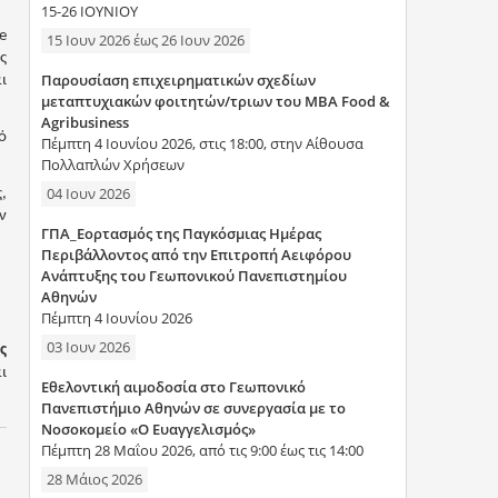
15-26 ΙΟΥΝΙΟΥ
e
15 Ιουν 2026
έως
26 Ιουν 2026
ς
Παρουσίαση επιχειρηματικών σχεδίων
ι
μεταπτυχιακών φοιτητών/τριων του MBA Food &
Agribusiness
ό
Πέμπτη 4 Ιουνίου 2026, στις 18:00, στην Αίθουσα
Πολλαπλών Χρήσεων
04 Ιουν 2026
,
ν
ΓΠΑ_Εορτασμός της Παγκόσμιας Ημέρας
Περιβάλλοντος από την Επιτροπή Αειφόρου
Ανάπτυξης του Γεωπονικού Πανεπιστημίου
Αθηνών
Πέμπτη 4 Ιουνίου 2026
03 Ιουν 2026
ς
ι
Εθελοντική αιμοδοσία στο Γεωπονικό
Πανεπιστήμιο Αθηνών σε συνεργασία με το
Νοσοκομείο «Ο Ευαγγελισμός»
Πέμπτη 28 Μαΐου 2026, από τις 9:00 έως τις 14:00
28 Μάιος 2026