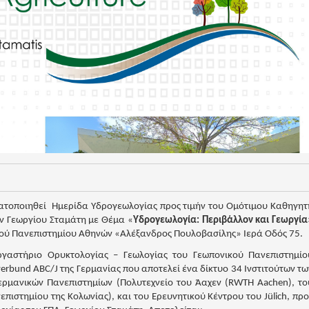
τοποιηθεί Ημερίδα Υδρογεωλογίας προς τιμήν του Ομότιμου Καθηγητ
ν Γεωργίου Σταμάτη με Θέμα «
Υδρογεωλογία: Περιβάλλον και Γεωργία
κού Πανεπιστημίου Αθηνών «Αλέξανδρος Πουλοβασίλης» Ιερά Οδός 75.
γαστήριο Ορυκτολογίας – Γεωλογίας του Γεωπονικού Πανεπιστημίο
erbund ABC/J της Γερμανίας που αποτελεί ένα δίκτυο 34 Ινστιτούτων τω
ρμανικών Πανεπιστημίων (Πολυτεχνείο του Άαχεν (RWTH Aachen), το
επιστημίου της Κολωνίας), και του Ερευνητικού Κέντρου του Jülich, προ