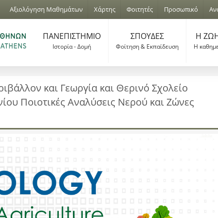
Jump to navigation
Αξιολόγηση Μαθημάτων
Χάρτης
Φοιτητές
Προσωπικό
Αν
ΠΑΝΕΠΙΣΤΗΜΙΟ
ΣΠΟΥΔΕΣ
Η ΖΩΗ
Ιστορία - Δομή
Φοίτηση & Εκπαίδευση
Η καθημ
ιβάλλον και Γεωργία και Θερινό Σχολείο
ίου Ποιοτικές Αναλύσεις Νερού και Ζώνες