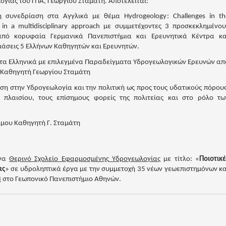
γίας του ΓΠΑ, Γεωργίου Σταμάτη. Αποτελείται:
 συνεδρίαση στα Αγγλικά με θέμα Hydrogeology: Challenges in th
 in a multidisciplinary approach με συμμετέχοντες 3 προσκεκλημένου
από κορυφαία Γερμανικά Πανεπιστήμια και Ερευνητικά Κέντρα κα
ιάσεις 5 Ελλήνων Καθηγητών και Ερευνητών.
τα Ελληνικά με επιλεγμένα Παραδείγματα Υδρογεωλογικών Ερευνών απ
. Καθηγητή Γεωργίου Σταμάτη
η στην Υδρογεωλογία και την πολιτική ως προς τους υδατικούς πόρους
 πλαισίου, τους επίσημους φορείς της πολιτείας και στο ρόλο τω
ιμου Καθηγητή Γ. Σταμάτη
ένα
Θερινό Σχολείο Εφαρμοσμένης
Υδρογεωλογίας
με τίτλο: «
Ποιοτικέ
ας
» σε υδροληπτικά έργα με την συμμετοχή 35 νέων γεωεπιστημόνων κα
3
στο Γεωπονικό Πανεπιστήμιο Αθηνών.