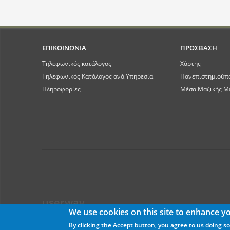
ΕΠΙΚΟΙΝΩΝΙΑ
ΠΡΟΣΒΑΣΗ
Τηλεφωνικός κατάλογος
Χάρτης
Τηλεφωνικός Κατάλογος ανά Υπηρεσία
Πανεπιστημιούπ
Πληροφορίες
Μέσα Μαζικής Μ
userway
We use cookies on this site to enhance y
By clicking the Accept button, you agree to us doing so