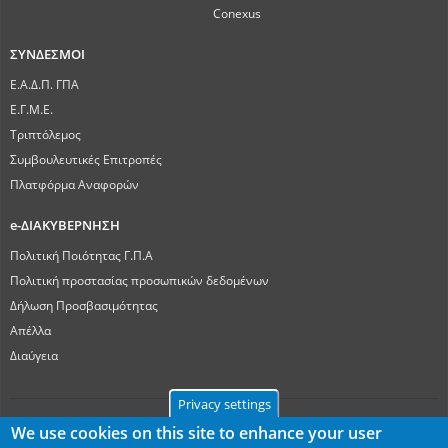
Conexus
ΣΥΝΔΕΣΜΟΙ
Ε.Α.Δ.Π. ΓΠΑ
Ε.Γ.Μ.Ε.
Τριπτόλεμος
Συμβουλευτικές Επιτροπές
Πλατφόρμα Αναφορών
e-ΔΙΑΚΥΒΕΡΝΗΣΗ
Πολιτική Ποιότητας Γ.Π.Α
Πολιτική προστασίας προσωπικών δεδομένων
Δήλωση Προσβασιμότητας
Απέλλα
Διαύγεια
Privacy settings
We use cookies on this site to enhance your user