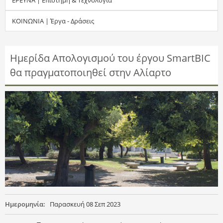
τ
ΚΟΙΝΩΝΙΑ | Έργα - Δράσεις
η
σ
Ημερίδα Απολογισμού του έργου SmartBIC
θα πραγματοποιηθεί στην Αλίαρτο
η
ς
Ημερομηνία:
Παρασκευή 08 Σεπ 2023