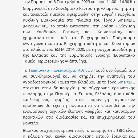
ην Παρασκευή 8 Σεπτεμβρίου 2023 και ώρα 11.00 - 14.30 θα
Τ
διοργανωθεί στο Συνεδριακό Κέντρο της Αλιάρτου, η τρίτη
και τελευταία ημερίδα αφιερωμένη στην Ευφυή Γεωργία &
Κυκλική Βιοικονομία στα πλαίσια του έργου SmartBIC
(MIS5047106), το οποίο εντάσσεται στη Δράση «Ενίσχυση
των Υποδομών Έρευνας και Καινοτομίας» και
χρηματοδοτείται από το Επιχειρησιακό Πρόγραμμα
«Ανταγωνιστικότητα, Επιχειρηματικότητα και Καινοτομία»
στο πλαίσιο του ΕΣΠΑ 2014-2020, με τη συγχρηματοδότηση
της Ελλάδας και της Ευρωπαϊκής Ένωσης (Ευρωπαϊκό
Ταμείο Περιφερειακής Ανάπτυξης).
Το
Γεωπονικό Πανεπιστήμιο Αθηνών
πιστό στο όραμά του
να συν-δημιουργεί και να στηρίζει την ανάπτυξη του
Αγροδιατροφικού Τομέα πανελλαδικά, με το έργο
SmartBIC
στοχεύει στην δημιουργία μιας σύγχρονης ερευνητικής
υποδομής στην Περιφέρεια Στερεάς Ελλάδας, όπου κάθε
εμπλεκόμενος φορέας στην παραγωγή αγροτικών
προϊόντων θα έχει τη δυνατότητα να ωφεληθεί με την
ενσωμάτωση τεχνικών έξυπνης γεωργίας και καινοτόμων
πρακτικών στις διαδικασίες και τα επιχειρηματικά του
μοντέλα.
Βασικός στόχος της ερευνητικής υποδομής SmartBIC είναι
η κάλυψη των κενών διασύνδεσης μεταξύ έρευνας και