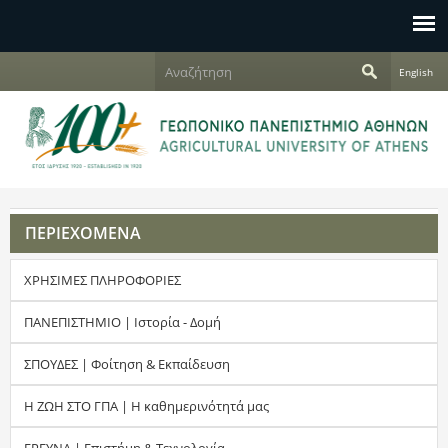
Jump to navigation
Α
English
ν
Φ
α
ζ
ό
ή
τ
ρ
η
σ
μ
η
ΠΕΡΙΕΧΟΜΕΝΑ
α
ΧΡΗΣΙΜΕΣ ΠΛΗΡΟΦΟΡΙΕΣ
α
ν
ΠΑΝΕΠΙΣΤΗΜΙΟ | Ιστορία - Δομή
α
ΣΠΟΥΔΕΣ | Φοίτηση & Εκπαίδευση
ζ
Η ΖΩΗ ΣΤΟ ΓΠΑ | Η καθημερινότητά μας
ή
ΕΡΕΥΝΑ | Επιστήμη & Τεχνολογία