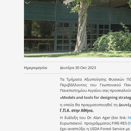
Ημερομηνία:
Δευτέρα 30 Οκτ 2023
Τα Τμήματα Αξιοποίησης Φυσικών Πό
Περιβάλλοντος του Γεωπονικού Πα
Πανεπιστημίου Αιγαίου σας προσκαλούν σ
«Models and tools for designing strateg
η οποία θα πραγματοποιηθεί τη
Δευτέ
Γ.Π.Α. στην Αθήνα.
Η διάλεξη του Dr. Alan Ager (bio link:
h
Ευρωπαϊκού προγράμματος FIRE-RES (
h
έχει αναπτύξει η USDA Forest Service μ