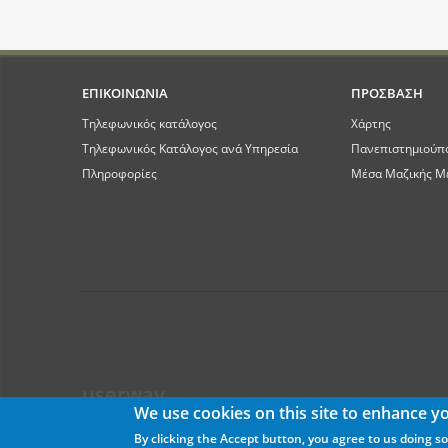
ΕΠΙΚΟΙΝΩΝΙΑ
ΠΡΟΣΒΑΣΗ
Τηλεφωνικός κατάλογος
Χάρτης
Τηλεφωνικός Κατάλογος ανά Υπηρεσία
Πανεπιστημιούπ
Πληροφορίες
Μέσα Μαζικής Μ
userway
We use cookies on this site to enhance y
By clicking the Accept button, you agree to us doing so