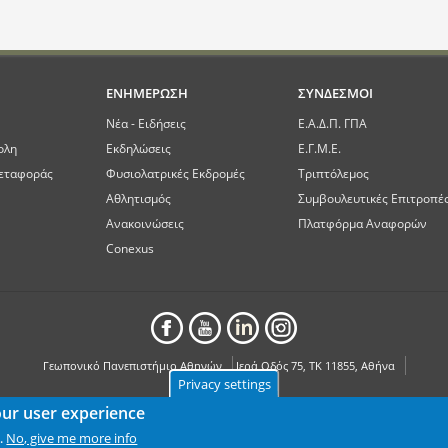
ΕΝΗΜΕΡΩΣΗ
ΣΥΝΔΕΣΜΟΙ
Νέα - Ειδήσεις
Ε.Α.Δ.Π. ΓΠΑ
ολη
Εκδηλώσεις
Ε.Γ.Μ.Ε.
εταφοράς
Φυσιολατρικές Εκδρομές
Τριπτόλεμος
Αθλητισμός
Συμβουλευτικές Επιτροπέ
Ανακοινώσεις
Πλατφόρμα Αναφορών
Conexus
Γεωπονικό Πανεπιστήμιο Αθηνών
Ιερά Οδός 75, ΤΚ 11855, Αθήνα
Privacy settings
our user experience
No, give me more info
.