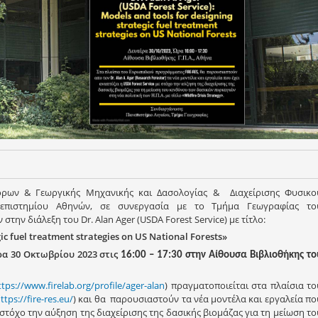
ρων & Γεωργικής Μηχανικής και Δασολογίας & Διαχείρισης Φυσικο
νεπιστημίου Αθηνών, σε συνεργασία με το Τμήμα Γεωγραφίας το
την διάλεξη του Dr. Alan Ager (USDA Forest Service) με τίτλο:
ic fuel treatment strategies on US National Forests»
ρα 30 Οκτωβρίου 2023 στις
16:00 – 17:30 στην Αίθουσα Βιβλιοθήκης το
ttps://www.firelab.org/profile/ager-alan
) πραγματοποιείται στα πλαίσια το
ttps://fire-res.eu/
) και θα παρουσιαστούν τα νέα μοντέλα και εργαλεία πο
ε στόχο την αύξηση της διαχείρισης της δασικής βιομάζας για τη μείωση το