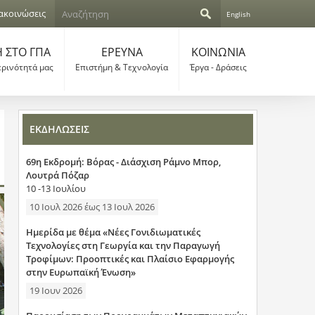
Α
ακοινώσεις
English
ν
Φ
α
ζ
 ΣΤΟ ΓΠΑ
ΕΡΕΥΝΑ
ΚΟΙΝΩΝΙΑ
ό
ή
ερινότητά μας
Επιστήμη & Τεχνολογία
Έργα - Δράσεις
τ
ρ
η
σ
μ
η
ΕΚΔΗΛΩΣΕΙΣ
α
69η Εκδρομή: Βόρας - Διάσχιση Ράμνο Μπορ,
α
Λουτρά Πόζαρ
10 -13 Ιουλίου
ν
10 Ιουλ 2026
έως
13 Ιουλ 2026
α
Ημερίδα με θέμα «Νέες Γονιδιωματικές
ζ
Τεχνολογίες στη Γεωργία και την Παραγωγή
Τροφίμων: Προοπτικές και Πλαίσιο Εφαρμογής
ή
στην Ευρωπαϊκή Ένωση»
19 Ιουν 2026
τ