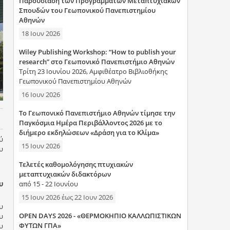
Παρουσίαση των Προγραμμάτων Μεταπτυχιακών
η
Σπουδών του Γεωπονικού Πανεπιστημίου
Αθηνών
σ
18 Ιουν 2026
η
Wiley Publishing Workshop: “How to publish your
research” στο Γεωπονικό Πανεπιστήμιο Αθηνών
ς
Τρίτη 23 Ιουνίου 2026, Αμφιθέατρο Βιβλιοθήκης
Γεωπονικού Πανεπιστημίου Αθηνών
16 Ιουν 2026
Το Γεωπονικό Πανεπιστήμιο Αθηνών τίμησε την
Παγκόσμια Ημέρα Περιβάλλοντος 2026 με το
διήμερο εκδηλώσεων «Δράση για το Κλίμα»
ύ
15 Ιουν 2026
υ
Τελετές καθομολόγησης πτυχιακών
μεταπτυχιακών διδακτόρων
από 15 - 22 Ιουνίου
υ
15 Ιουν 2026
έως
22 Ιουν 2026
υ
OPEN DAYS 2026 - «ΘΕΡΜΟΚΗΠΙΟ ΚΑΛΛΩΠΙΣΤΙΚΩΝ
υ
ΦΥΤΩΝ ΓΠΑ»
υ