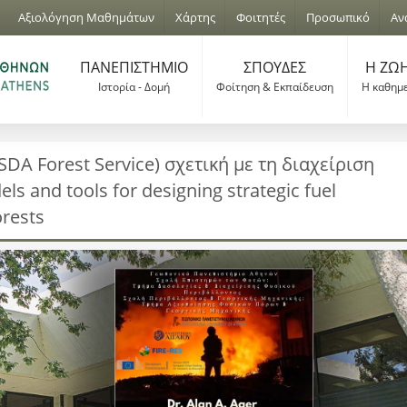
Jump to navigation
Αξιολόγηση Μαθημάτων
Χάρτης
Φοιτητές
Προσωπικό
Αν
ΠΑΝΕΠΙΣΤΗΜΙΟ
ΣΠΟΥΔΕΣ
Η ΖΩΗ
Ιστορία - Δομή
Φοίτηση & Εκπαίδευση
Η καθημ
DA Forest Service) σχετική με τη διαχείριση
s and tools for designing strategic fuel
orests