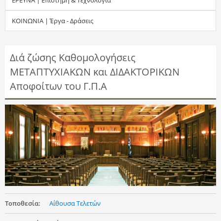
τ
ΚΟΙΝΩΝΙΑ | Έργα - Δράσεις
η
σ
Διά ζώσης Καθομολογήσεις
ΜΕΤΑΠΤΥΧΙΑΚΩΝ και ΔΙΔΑΚΤΟΡΙΚΩΝ
η
Αποφοίτων του Γ.Π.Α
ς
Τοποθεσία:
Αίθουσα Τελετών