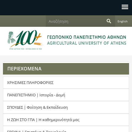
Jump to navigation
Α
English
ν
Φ
α
ζ
ό
ή
τ
ρ
η
σ
μ
η
ΠΕΡΙΕΧΟΜΕΝΑ
α
ΧΡΗΣΙΜΕΣ ΠΛΗΡΟΦΟΡΙΕΣ
α
ν
ΠΑΝΕΠΙΣΤΗΜΙΟ | Ιστορία - Δομή
α
ΣΠΟΥΔΕΣ | Φοίτηση & Εκπαίδευση
ζ
Η ΖΩΗ ΣΤΟ ΓΠΑ | Η καθημερινότητά μας
ή
ΕΡΕΥΝΑ | Επιστήμη & Τεχνολογία