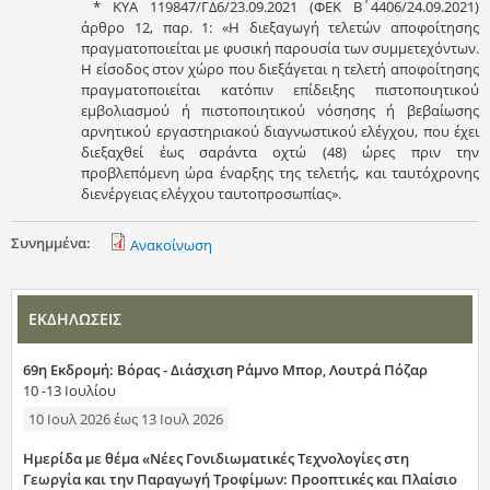
* ΚΥΑ 119847/ΓΔ6/23.09.2021 (ΦΕΚ Β΄4406/24.09.2021)
άρθρο 12, παρ. 1: «Η διεξαγωγή τελετών αποφοίτησης
πραγματοποιείται με φυσική παρουσία των συμμετεχόντων.
Η είσοδος στον χώρο που διεξάγεται η τελετή αποφοίτησης
πραγματοποιείται κατόπιν επίδειξης πιστοποιητικού
εμβολιασμού ή πιστοποιητικού νόσησης ή βεβαίωσης
αρνητικού εργαστηριακού διαγνωστικού ελέγχου, που έχει
διεξαχθεί έως σαράντα οχτώ (48) ώρες πριν την
προβλεπόμενη ώρα έναρξης της τελετής, και ταυτόχρονης
διενέργειας ελέγχου ταυτοπροσωπίας».
Συνημμένα:
Ανακοίνωση
ΕΚΔΗΛΩΣΕΙΣ
69η Εκδρομή: Βόρας - Διάσχιση Ράμνο Μπορ, Λουτρά Πόζαρ
10 -13 Ιουλίου
10 Ιουλ 2026
έως
13 Ιουλ 2026
Ημερίδα με θέμα «Νέες Γονιδιωματικές Τεχνολογίες στη
Γεωργία και την Παραγωγή Τροφίμων: Προοπτικές και Πλαίσιο