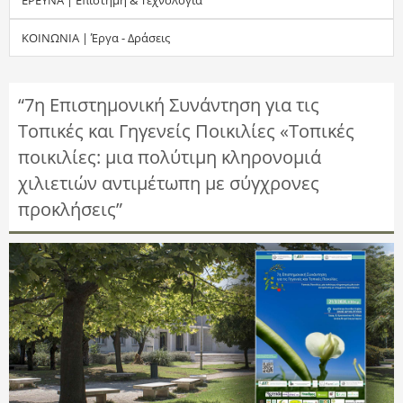
τ
ΚΟΙΝΩΝΙΑ | Έργα - Δράσεις
η
σ
“7η Επιστημονική Συνάντηση για τις
Τοπικές και Γηγενείς Ποικιλίες «Τοπικές
η
ποικιλίες: μια πολύτιμη κληρονομιά
ς
χιλιετιών αντιμέτωπη με σύγχρονες
προκλήσεις”