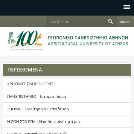
Jump to navigation
Α
English
ν
Φ
α
ζ
ό
ή
τ
ρ
η
σ
μ
η
ΠΕΡΙΕΧΟΜΕΝΑ
α
ΧΡΗΣΙΜΕΣ ΠΛΗΡΟΦΟΡΙΕΣ
α
ν
ΠΑΝΕΠΙΣΤΗΜΙΟ | Ιστορία - Δομή
α
ΣΠΟΥΔΕΣ | Φοίτηση & Εκπαίδευση
ζ
Η ΖΩΗ ΣΤΟ ΓΠΑ | Η καθημερινότητά μας
ή
ΕΡΕΥΝΑ | Επιστήμη & Τεχνολογία