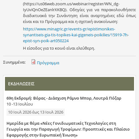
(https://us06web.zoom.us/webinar/register/WN_dg-
IyUviQnOeZEanlrXKBQ). Οδηγίες για να παρακολουθήσετε
διαδικτυακά την Συνάντηση είναι αναρτημένες εδώ όπως
είναι και το Πρόγραμμα και η σχετική ανακοίνωση:
https://www.minagric.gr/events-gr/epistimonikes-
synantiseis-gia-tis-topikes-kai-gigeneis-poikilies/15919-7h-
epist-syn-poik-art050224
Η είσοδος για το κοινό είναι ελεύθερη.
Συνημμένα:
Πρόγραμμα
ΕΚΔΗΛΩΣΕΙΣ
69η Εκδρομή: Βόρας - Διάσχιση Ράμνο Μπορ, Λουτρά Πόζαρ
10 -13 Ιουλίου
10 Ιουλ 2026
έως
13 Ιουλ 2026
Ημερίδα με θέμα «Νέες Γονιδιωματικές Τεχνολογίες στη
Γεωργία και την Παραγωγή Τροφίμων: Προοπτικές και Πλαίσιο
Εφαρμογής στην Ευρωπαϊκή Ένωση»