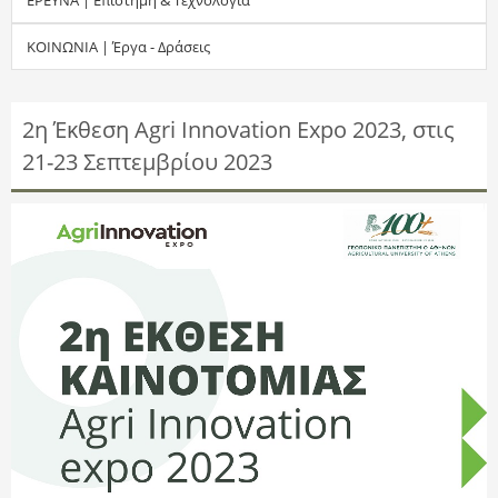
τ
ΚΟΙΝΩΝΙΑ | Έργα - Δράσεις
η
σ
2η Έκθεση Agri Innovation Expo 2023, στις
21-23 Σεπτεμβρίου 2023
η
ς