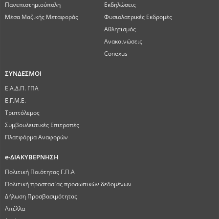
Πανεπιστημιούπολη
Εκδηλώσεις
Μέσα Μαζικής Μεταφοράς
Φυσιολατρικές Εκδρομές
Αθλητισμός
Ανακοινώσεις
Conexus
ΣΥΝΔΕΣΜΟΙ
Ε.Α.Δ.Π. ΓΠΑ
Ε.Γ.Μ.Ε.
Τριπτόλεμος
Συμβουλευτικές Επιτροπές
Πλατφόρμα Αναφορών
e-ΔΙΑΚΥΒΕΡΝΗΣΗ
Πολιτική Ποιότητας Γ.Π.Α
Πολιτική προστασίας προσωπικών δεδομένων
Δήλωση Προσβασιμότητας
Απέλλα