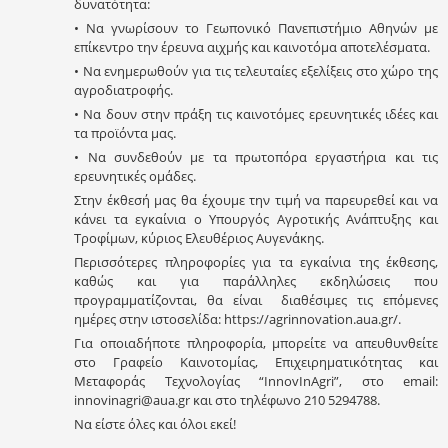
δυνατότητα:
• Να γνωρίσουν το Γεωπονικό Πανεπιστήμιο Αθηνών με
επίκεντρο την έρευνα αιχμής και καινοτόμα αποτελέσματα.
• Να ενημερωθούν για τις τελευταίες εξελίξεις στο χώρο της
αγροδιατροφής.
• Να δουν στην πράξη τις καινοτόμες ερευνητικές ιδέες και
τα προϊόντα μας.
• Να συνδεθούν με τα πρωτοπόρα εργαστήρια και τις
ερευνητικές ομάδες.
Στην έκθεσή μας θα έχουμε την τιμή να παρευρεθεί και να
κάνει τα εγκαίνια ο Υπουργός Αγροτικής Ανάπτυξης και
Τροφίμων, κύριος Ελευθέριος Αυγενάκης.
Περισσότερες πληροφορίες για τα εγκαίνια της έκθεσης,
καθώς και για παράλληλες εκδηλώσεις που
προγραμματίζονται, θα είναι διαθέσιμες τις επόμενες
ημέρες στην ιστοσελίδα: https://agrinnovation.aua.gr/.
Για οποιαδήποτε πληροφορία, μπορείτε να απευθυνθείτε
στο Γραφείο Καινοτομίας, Επιχειρηματικότητας και
Μεταφοράς Τεχνολογίας “InnovInAgri”, στο email:
innovinagri@aua.gr και στο τηλέφωνο 210 5294788.
Να είστε όλες και όλοι εκεί!