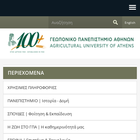
Jump to navigation
Α
English
ν
Φ
α
ζ
ό
ή
τ
ρ
η
σ
μ
η
ΠΕΡΙΕΧΟΜΕΝΑ
α
ΧΡΗΣΙΜΕΣ ΠΛΗΡΟΦΟΡΙΕΣ
α
ν
ΠΑΝΕΠΙΣΤΗΜΙΟ | Ιστορία - Δομή
α
ΣΠΟΥΔΕΣ | Φοίτηση & Εκπαίδευση
ζ
Η ΖΩΗ ΣΤΟ ΓΠΑ | Η καθημερινότητά μας
ή
ΕΡΕΥΝΑ | Επιστήμη & Τεχνολογία