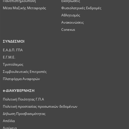
Πανεπιστημιούπολη
Εκδηλώσεις
Μέσα Μαζικής Μεταφοράς
Φυσιολατρικές Εκδρομές
Αθλητισμός
Ανακοινώσεις
Conexus
ΣΥΝΔΕΣΜΟΙ
Ε.Α.Δ.Π. ΓΠΑ
Ε.Γ.Μ.Ε.
Τριπτόλεμος
Συμβουλευτικές Επιτροπές
Πλατφόρμα Αναφορών
e-ΔΙΑΚΥΒΕΡΝΗΣΗ
Πολιτική Ποιότητας Γ.Π.Α
Πολιτική προστασίας προσωπικών δεδομένων
Δήλωση Προσβασιμότητας
Απέλλα
Διαύγεια