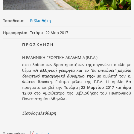
Τοποθεσία:
Βιβλιοθήκη
Ημερομηνία:
Τετάρτη 22 Μαρ 2017
Π Ρ Ο Σ Κ Λ Η Σ Η
Η ΕΛΛΗΝΙΚΗ ΓΕΩΡΓΙΚΗ ΑΚΑΔΗΜΙΑ (Ε.Γ.Α.)
στο πλαίσιο των δραστηριοτήτων της οργανώνει ομιλία με
θέμα
«Η Ελληνική γεωργία και το “εν υπνώσει” μεγάλο
δυνητικό παραγωγικό δυναμικό της»
με ομιλητή τον
κ.
Φώτιο Βακάκη
, Επίτιμο μέλος της Ε.Γ.Α. Η ομιλία θα
πραγματοποιηθεί την
Τετάρτη 22 Μαρτίου 2017
και
ώρα
12.00
στο Αμφιθέατρο της Βιβλιοθήκης του Γεωπονικού
Πανεπιστημίου Αθηνών .
Είσοδος ελεύθερη
Συνημμένα: