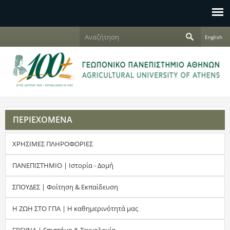
Jump to navigation
Α
English
ν
Φ
α
ζ
ό
ή
τ
ρ
η
σ
μ
η
ΠΕΡΙΕΧΟΜΕΝΑ
α
ΧΡΗΣΙΜΕΣ ΠΛΗΡΟΦΟΡΙΕΣ
α
ν
ΠΑΝΕΠΙΣΤΗΜΙΟ | Ιστορία - Δομή
α
ΣΠΟΥΔΕΣ | Φοίτηση & Εκπαίδευση
ζ
Η ΖΩΗ ΣΤΟ ΓΠΑ | Η καθημερινότητά μας
ή
ΕΡΕΥΝΑ | Επιστήμη & Τεχνολογία