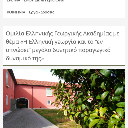
τ
ΚΟΙΝΩΝΙΑ | Έργα - Δράσεις
η
σ
Ομιλία Ελληνικής Γεωργικής Ακαδημίας με
θέμα «Η Ελληνική γεωργία και το “εν
η
υπνώσει” μεγάλο δυνητικό παραγωγικό
ς
δυναμικό της»