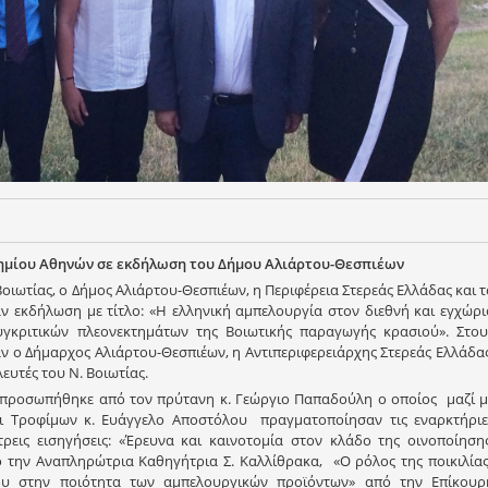
ημίου Αθηνών σε εκδήλωση του Δήμου Αλιάρτου-Θεσπιέων
οιωτίας, o Δήμος Αλιάρτου-Θεσπιέων, η Περιφέρεια Στερεάς Ελλάδας και τ
ν εκδήλωση με τίτλο: «Η ελληνική αμπελουργία στον διεθνή και εγχώρι
γκριτικών πλεονεκτημάτων της Βοιωτικής παραγωγής κρασιού». Στου
ν ο Δήμαρχος Αλιάρτου-Θεσπιέων, η Αντιπεριφερειάρχης Στερεάς Ελλάδας
ευτές του Ν. Βοιωτίας.
κπροσωπήθηκε από τον πρύτανη κ. Γεώργιο Παπαδούλη ο οποίος μαζί μ
ι Τροφίμων κ. Ευάγγελο Αποστόλου πραγματοποίησαν τις εναρκτήριε
τρεις εισηγήσεις: «Έρευνα και καινοτομία στον κλάδο της οινοποίησης
ό την Αναπληρώτρια Καθηγήτρια Σ. Καλλίθρακα, «Ο ρόλος της ποικιλίας
ου στην ποιότητα των αμπελουργικών προϊόντων» από την Επίκουρ