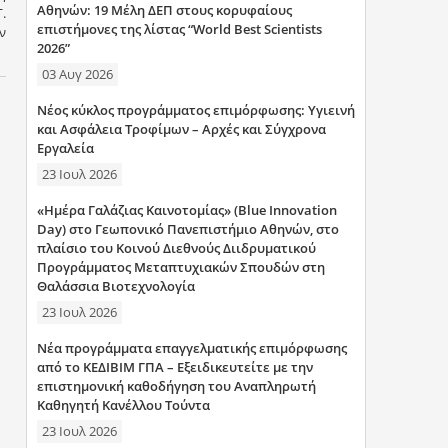
Αθηνών: 19 Μέλη ΔΕΠ στους κορυφαίους
.
επιστήμονες της λίστας “World Best Scientists
ν
2026”
03 Αυγ 2026
Νέος κύκλος προγράμματος επιμόρφωσης: Υγιεινή
και Ασφάλεια Τροφίμων – Αρχές και Σύγχρονα
Εργαλεία
23 Ιουλ 2026
«Ημέρα Γαλάζιας Καινοτομίας» (Blue Innovation
Day) στο Γεωπονικό Πανεπιστήμιο Αθηνών, στο
πλαίσιο του Κοινού Διεθνούς Διιδρυματικού
Προγράμματος Μεταπτυχιακών Σπουδών στη
Θαλάσσια Βιοτεχνολογία
23 Ιουλ 2026
Νέα προγράμματα επαγγελματικής επιμόρφωσης
από το ΚΕΔΙΒΙΜ ΓΠΑ – Εξειδικευτείτε με την
επιστημονική καθοδήγηση του Αναπληρωτή
Καθηγητή Κανέλλου Τούντα
23 Ιουλ 2026