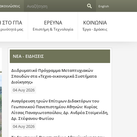
Α
ακοινώσεις
English
ν
Φ
α
ζ
 ΣΤΟ ΓΠΑ
ΕΡΕΥΝΑ
ΚΟΙΝΩΝΙΑ
ό
ή
ερινότητά μας
Επιστήμη & Τεχνολογία
Έργα - Δράσεις
τ
ρ
η
σ
μ
η
ΝΕΑ - ΕΙΔΗΣΕΙΣ
α
Διιδρυματικό Πρόγραμμα Μεταπτυχιακών
α
Σπουδών στα «Τεχνο-οικονομικά Συστήματα
Διοίκησης»
ν
04 Αυγ 2026
α
Αναγόρευση τριών Επίτιμων Διδακτόρων του
ζ
Γεωπονικού Πανεπιστημίου Αθηνών: Κυρίας
Λίτσας Παναγιωτοπούλου, Δρ. Ανδρέα Στοϊμενίδη,
ή
Δρ. Στέφανου Φωτίου
04 Αυγ 2026
τ