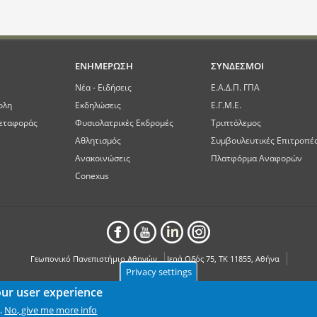
ΕΝΗΜΕΡΩΣΗ
ΣΥΝΔΕΣΜΟΙ
Νέα - Ειδήσεις
Ε.Α.Δ.Π. ΓΠΑ
ολη
Εκδηλώσεις
Ε.Γ.Μ.Ε.
εταφοράς
Φυσιολατρικές Εκδρομές
Τριπτόλεμος
Αθλητισμός
Συμβουλευτικές Επιτροπέ
Ανακοινώσεις
Πλατφόρμα Αναφορών
Conexus
Γεωπονικό Πανεπιστήμιο Αθηνών
Ιερά Οδός 75, ΤΚ 11855, Αθήνα
Privacy settings
our user experience
No, give me more info
.