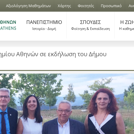
Jump to navigation
Αξιολόγηση Μαθημάτων
Χάρτης
Φοιτητές
Προσωπικό
Αν
ΠΑΝΕΠΙΣΤΗΜΙΟ
ΣΠΟΥΔΕΣ
Η ΖΩΗ
Ιστορία - Δομή
Φοίτηση & Εκπαίδευση
Η καθημ
ημίου Αθηνών σε εκδήλωση του Δήμου