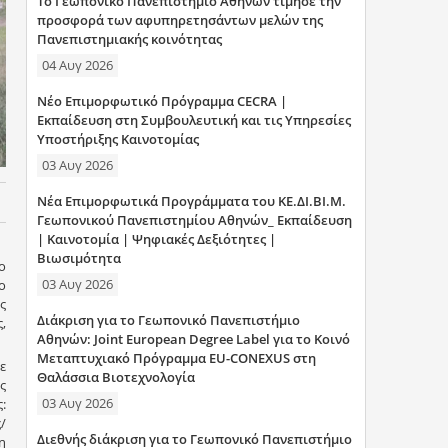
Το Γεωπονικό Πανεπιστήμιο Αθηνών τίμησε την
η
προσφορά των αφυπηρετησάντων μελών της
Πανεπιστημιακής κοινότητας
σ
04 Αυγ 2026
η
Νέο Επιμορφωτικό Πρόγραμμα CECRA |
Εκπαίδευση στη Συμβουλευτική και τις Υπηρεσίες
ς
Υποστήριξης Καινοτομίας
03 Αυγ 2026
Νέα Επιμορφωτικά Προγράμματα του ΚΕ.ΔΙ.ΒΙ.Μ.
Γεωπονικού Πανεπιστημίου Αθηνών_ Εκπαίδευση
| Καινοτομία | Ψηφιακές Δεξιότητες |
Βιωσιμότητα
ο
03 Αυγ 2026
ο
ς
Διάκριση για το Γεωπονικό Πανεπιστήμιο
,
Αθηνών: Joint European Degree Label για το Κοινό
Μεταπτυχιακό Πρόγραμμα EU-CONEXUS στη
ε
Θαλάσσια Βιοτεχνολογία
ς
03 Αυγ 2026
:
/
Διεθνής διάκριση για το Γεωπονικό Πανεπιστήμιο
η