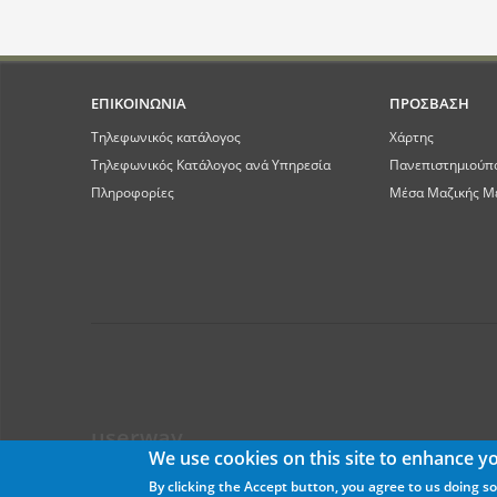
ΕΠΙΚΟΙΝΩΝΙΑ
ΠΡΟΣΒΑΣΗ
Τηλεφωνικός κατάλογος
Χάρτης
Τηλεφωνικός Κατάλογος ανά Υπηρεσία
Πανεπιστημιούπ
Πληροφορίες
Μέσα Μαζικής Μ
userway
We use cookies on this site to enhance y
By clicking the Accept button, you agree to us doing so