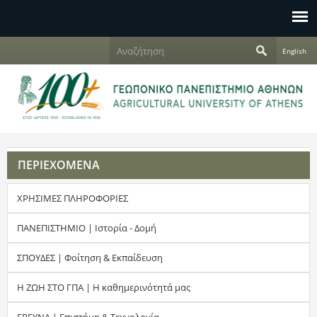
Jump to navigation
Α
English
ν
Φ
α
ζ
ό
ή
τ
ρ
η
σ
μ
η
ΠΕΡΙΕΧΟΜΕΝΑ
α
ΧΡΗΣΙΜΕΣ ΠΛΗΡΟΦΟΡΙΕΣ
α
ν
ΠΑΝΕΠΙΣΤΗΜΙΟ | Ιστορία - Δομή
α
ΣΠΟΥΔΕΣ | Φοίτηση & Εκπαίδευση
ζ
Η ΖΩΗ ΣΤΟ ΓΠΑ | Η καθημερινότητά μας
ή
ΕΡΕΥΝΑ | Επιστήμη & Τεχνολογία