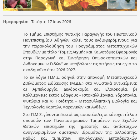
Ημερομηνία:
Τετάρτη 17 Ιουν 2026
Tο Τμήμα Επιστήμης Φυτικής Παραγωγής του Γεωπονικού
Πανεπιστημίου Αθηνών καλεί τους ενδιαφερόμενους για
την παρακολούθηση του Προγράμματος Μεταπτυχιακών
Σπουδών με τίτλο “Τομείς Αιχμής και Καινοτόμες Εφαρμογές
στην Παραγωγή και Συντήρηση Οπωροκηπευτικών και
Ανθοκομικών Ειδών” να υποβάλουν τις αιτήσεις τους για το
ακαδημαϊκό έτος 2026-2027.
Το εν λόγω Π.Μ.Σ. οδηγεί στην απονομή Μεταπτυχιακού
Διπλώματος Ειδίκευσης (Μ.Δ.Ε.) στα γνωστικά αντικείμενα:
α) Αμπελουργία, Δενδροκομία και Ελαιοκομία, β)
Καλλιέργειες εκτός Εδάφους - Ιστοκαλλιέργεια, Υδροπονία,
Φυτώρια και γ) Ποιότητα - Μετασυλλεκτική Βιολογία και
Τεχνολογία Καρπών, Λαχανικών και Ανθέων.
Στο Π.Μ.Σ. γίνονται δεκτοί ως εισακτέοι/ες οι κάτοχοι τίτλου
σπουδών των Πανεπιστημιακών Τμημάτων των Σχολών
Θετικών Επιστημών της ημεδαπής και αντίστοιχων
αναγνωρισμένων ομοταγών ιδρυμάτων της αλλοδαπής,
καθώς και τμημάτων Τεχνολογικών Εκπαιδευτικών