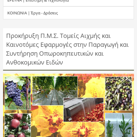
τ
ΚΟΙΝΩΝΙΑ | Έργα - Δράσεις
η
σ
Προκήρυξη Π.Μ.Σ. Τομείς Αιχμής και
Καινοτόμες Εφαρμογές στην Παραγωγή και
η
Συντήρηση Οπωροκηπευτικών και
ς
Ανθοκομικών Ειδών