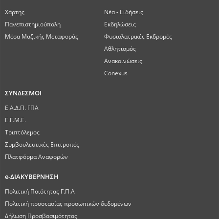
Χάρτης
Νέα - Ειδήσεις
Πανεπιστημιούπολη
Εκδηλώσεις
Μέσα Μαζικής Μεταφοράς
Φυσιολατρικές Εκδρομές
Αθλητισμός
Ανακοινώσεις
Conexus
ΣΥΝΔΕΣΜΟΙ
Ε.Α.Δ.Π. ΓΠΑ
Ε.Γ.Μ.Ε.
Τριπτόλεμος
Συμβουλευτικές Επιτροπές
Πλατφόρμα Αναφορών
e-ΔΙΑΚΥΒΕΡΝΗΣΗ
Πολιτική Ποιότητας Γ.Π.Α
Πολιτική προστασίας προσωπικών δεδομένων
Δήλωση Προσβασιμότητας