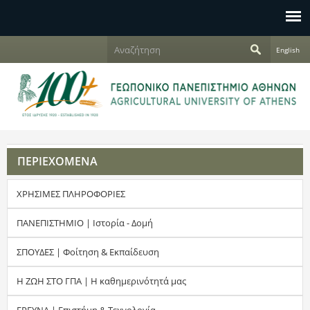
Jump to navigation
Α
English
ν
Φ
α
ζ
ό
ή
τ
ρ
η
σ
μ
η
ΠΕΡΙΕΧΟΜΕΝΑ
α
ΧΡΗΣΙΜΕΣ ΠΛΗΡΟΦΟΡΙΕΣ
α
ν
ΠΑΝΕΠΙΣΤΗΜΙΟ | Ιστορία - Δομή
α
ΣΠΟΥΔΕΣ | Φοίτηση & Εκπαίδευση
ζ
Η ΖΩΗ ΣΤΟ ΓΠΑ | Η καθημερινότητά μας
ή
ΕΡΕΥΝΑ | Επιστήμη & Τεχνολογία