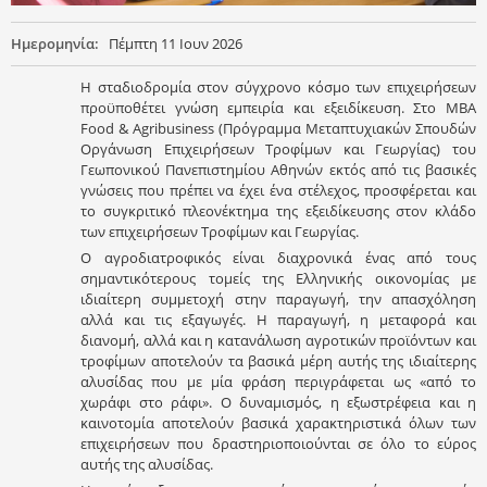
Ημερομηνία:
Πέμπτη 11 Ιουν 2026
Η σταδιοδρομία στον σύγχρονο κόσμο των επιχειρήσεων
προϋποθέτει γνώση εμπειρία και εξειδίκευση. Στο ΜΒΑ
Food & Agribusiness (Πρόγραμμα Μεταπτυχιακών Σπουδών
Οργάνωση Επιχειρήσεων Τροφίμων και Γεωργίας) του
Γεωπονικού Πανεπιστημίου Αθηνών εκτός από τις βασικές
γνώσεις που πρέπει να έχει ένα στέλεχος, προσφέρεται και
το συγκριτικό πλεονέκτημα της εξειδίκευσης στον κλάδο
των επιχειρήσεων Τροφίμων και Γεωργίας.
Ο αγροδιατροφικός είναι διαχρονικά ένας από τους
σημαντικότερους τομείς της Ελληνικής οικονομίας με
ιδιαίτερη συμμετοχή στην παραγωγή, την απασχόληση
αλλά και τις εξαγωγές. Η παραγωγή, η μεταφορά και
διανομή, αλλά και η κατανάλωση αγροτικών προϊόντων και
τροφίμων αποτελούν τα βασικά μέρη αυτής της ιδιαίτερης
αλυσίδας που με μία φράση περιγράφεται ως «από το
χωράφι στο ράφι». Ο δυναμισμός, η εξωστρέφεια και η
καινοτομία αποτελούν βασικά χαρακτηριστικά όλων των
επιχειρήσεων που δραστηριοποιούνται σε όλο το εύρος
αυτής της αλυσίδας.