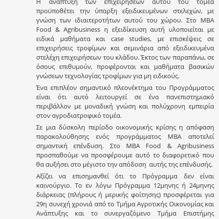
Η ανάπτυξη των επιχειρήσεων αυτού του τομέα
προϋποθέτει την ύπαρξη εξειδικευμένων στελεχών, με
γνώση των ιδιαιτεροτήτων αυτού του χώρου. Στο ΜΒΑ
Food & Agribusiness η εξειδίκευση αυτή υλοποιείται με
ειδικά μαθήματα και case studies, με επισκέψεις σε
επιχειρήσεις τροφίμων και σεμινάρια από εξειδικευμένα
στελέχη επιχειρήσεων του κλάδου. Έκτος των παραπάνω, σε
όσους επιθυμούν, προφέρονται και μαθήματα βασικών
γνώσεων τεχνολογίας τροφίμων για μη ειδικούς.
Ένα επιπλέον σημαντικό πλεονέκτημα του Προγράμματος
είναι ότι αυτό λειτουργεί σε ένα πανεπιστημιακό
περιβάλλον με μοναδική γνώση και πολύχρονη εμπειρία
στον αγροδιατροφικό τομέα.
Σε μια δύσκολη περίοδο οικονομικής κρίσης η απόφαση
παρακολούθησης ενός προγράμματος ΜΒΑ αποτελεί
σημαντική επένδυση. Στο ΜΒΑ Food & Agribusiness
προσπαθούμε να προσφέρουμε αυτό το διαφορετικό που
θα αυξήσει στο μέγιστο την απόδοση αυτής της επένδυσής.
Αξίζει να επισημανθεί ότι το Πρόγραμμα δεν είναι
καινούργιο. Το εν λόγω Πρόγραμμα 12μηνης ή 24μηνης
διάρκειας (πλήρους ή μερικής φοίτησης) προσφέρεται για
29η συνεχή χρονιά από το Τμήμα Αγροτικής Οικονομίας και
Ανάπτυξης και το συνεργαζόμενο Τμήμα Επιστήμης