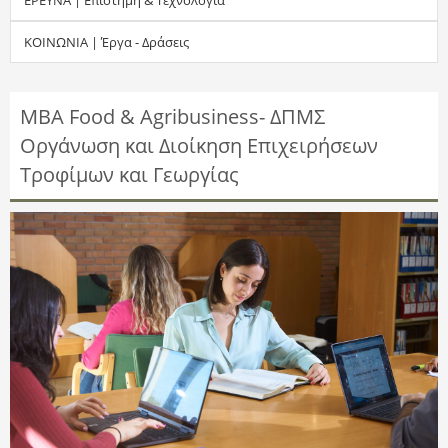
τ
ΚΟΙΝΩΝΙΑ | Έργα - Δράσεις
η
σ
MBA Food & Agribusiness- ΔΠΜΣ
Οργάνωση και Διοίκηση Επιχειρήσεων
η
Τροφίμων και Γεωργίας
ς