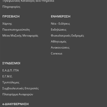
Τηλεφωνικός Κατάλογος ανά Υπηρεσία
Πληροφορίες
ΠΡΟΣΒΑΣΗ
ΕΝΗΜΕΡΩΣΗ
Χάρτης
Νέα - Ειδήσεις
Πανεπιστημιούπολη
Εκδηλώσεις
Μέσα Μαζικής Μεταφοράς
Φυσιολατρικές Εκδρομές
Αθλητισμός
Ανακοινώσεις
Conexus
ΣΥΝΔΕΣΜΟΙ
Ε.Α.Δ.Π. ΓΠΑ
Ε.Γ.Μ.Ε.
Τριπτόλεμος
Συμβουλευτικές Επιτροπές
Πλατφόρμα Αναφορών
e-ΔΙΑΚΥΒΕΡΝΗΣΗ